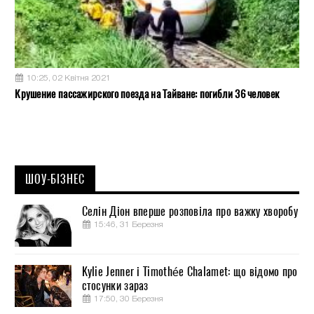
10:25, 02 Квітня 2021
Крушение пассажирского поезда на Тайване: погибли 36 человек
ШОУ-БІЗНЕС
Селін Діон вперше розповіла про важку хворобу
15:46, 31 Березня
Kylie Jenner і Timothée Chalamet: що відомо про
стосунки зараз
17:50, 30 Березня