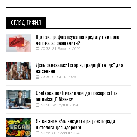
ОГЛЯД ТИЖНЯ
Що таке рефінансування кредиту і як воно
допомагає заощадити?
20:33, 31 Березня 2025
День закоханих: історія, традиції та ідеї для
натхнення
23:30, 04 Січня 2025
Облікова політика: ключ до прозорості та
оптимізації бізнесу
20:28, 25 Грудня 2024
Як веганам збалансувати раціон: поради
дієтолога для здоров’я
20:55, 30 Жовтня 2024