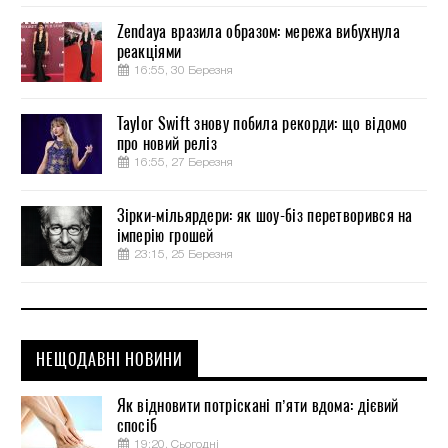
Zendaya вразила образом: мережа вибухнула
реакціями
16:55, 30 Березня
Taylor Swift знову побила рекорди: що відомо
про новий реліз
16:55, 27 Березня
Зірки-мільярдери: як шоу-біз перетворився на
імперію грошей
23:15, 25 Березня
НЕЩОДАВНІ НОВИНИ
Як відновити потріскані п’яти вдома: дієвий
спосіб
19:20, Сьогодні