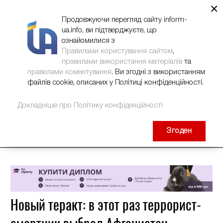
×
НОВИНИ
РЕКЛАМА
INFORM-UA
КОНТАКТИ
Продовжуючи перегляд сайту inform-
ua.info, ви підтверджуєте, що
ознайомилися з
Правилами користування сайтом
,
правилами використання матеріалів
та
правилами коментування
. Ви згодні з використанням
файлів cookie, описаних у Політиці конфіденційності.
Докладніше про Політику конфіденційності
Згоден
Новый теракт: в этот раз террорист-