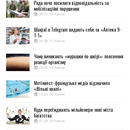
Рада хоче посилити відповідальність за
мобілізаційні порушення
20:07, 03 Квітня
Шахраї в Telegram видають себе за «Аптека 9-
1-1»
23:29, 01 Квітня
Чому виникають «мурашки по шкірі»: пояснення
реакції організму
19:03, 02 Квітня
Метінвест: французьке медіа відзначило
«Вільні хвилі»
13:24, 03 Квітня
Куди переїжджають мільйонери: нові міста
багатства
21:23, 03 Квітня