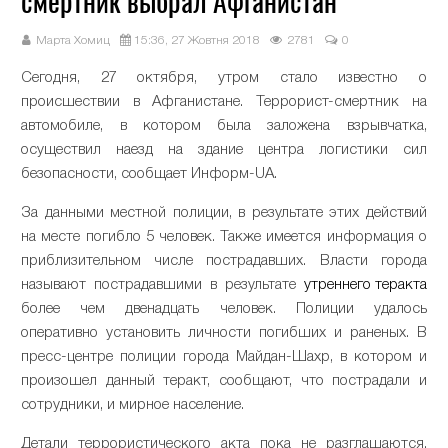
смертник выбрал Афганистан
Марта Хомиц
15:36, 27 Жовтня 2018
2781
0
Сегодня, 27 октября, утром стало известно о
происшествии в Афганистане. Террорист-смертник на
автомобиле, в котором была заложена взрывчатка,
осуществил наезд на здание центра логистики сил
безопасности, сообщает Информ-UA.
За данными местной полиции, в результате этих действий
на месте погибло 5 человек. Также имеется информация о
приблизительном числе пострадавших. Власти города
называют пострадавшими в результате
утреннего теракта
более чем двенадцать человек. Полиции удалось
оперативно установить личности погибших и раненых. В
пресс-центре полиции города Майдан-Шахр, в котором и
произошел данный теракт, сообщают, что пострадали и
сотрудники, и мирное население.
Детали террористического акта пока не разглашаются.