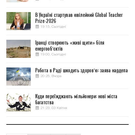
В Україні стартував ювілейний Global Teacher
Prize-2026
19:15, Сьогодні
Іранці створюють «живі щити» біля
енергооб’єктів
19:00, Сьогодні
Робота в Раді шкодить здоров’ю: заява нардепа
20:25, Вчора
Куди переїжджають мільйонери: нові міста
багатства
21:23, 03 Квітня