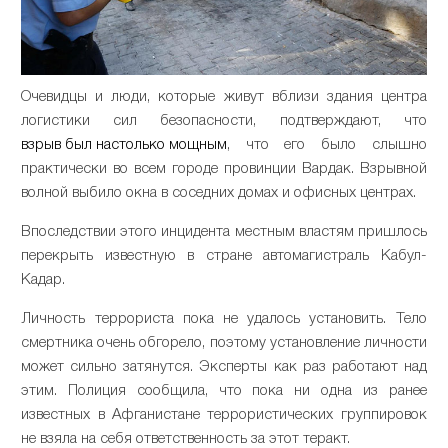
Очевидцы и люди, которые живут вблизи здания центра
логистики сил безопасности, подтверждают, что
взрыв был настолько мощным
, что его было слышно
практически во всем городе провинции Вардак. Взрывной
волной выбило окна в соседних домах и офисных центрах.
Впоследствии этого инцидента местным властям пришлось
перекрыть известную в стране автомагистраль Кабул-
Кадар.
Личность террориста пока не удалось установить. Тело
смертника очень обгорело, поэтому установление личности
может сильно затянутся. Эксперты как раз работают над
этим. Полиция сообщила, что пока ни одна из ранее
известных в Афганистане террористических группировок
не взяла на себя ответственность за этот теракт.