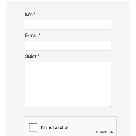
Ім’я *
E-mail *
Зміст *