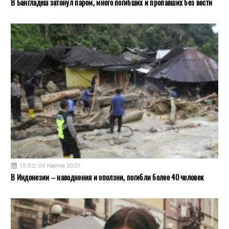
В Бангладеш затонул паром, много погибших и пропавших без вести
15:52, 04 Квітня 2021
В Индонезии – наводнения и оползни, погибли более 40 человек