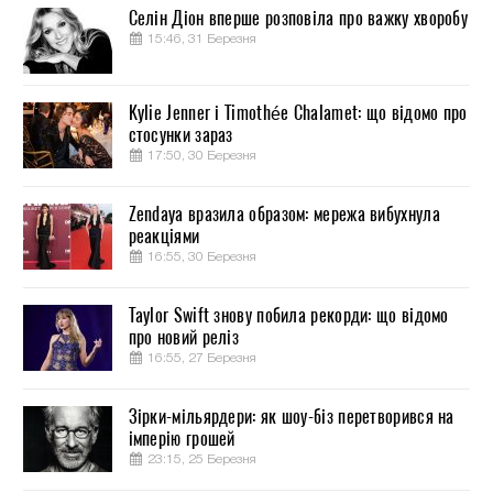
Селін Діон вперше розповіла про важку хворобу
15:46, 31 Березня
Kylie Jenner і Timothée Chalamet: що відомо про
стосунки зараз
17:50, 30 Березня
Zendaya вразила образом: мережа вибухнула
реакціями
16:55, 30 Березня
Taylor Swift знову побила рекорди: що відомо
про новий реліз
16:55, 27 Березня
Зірки-мільярдери: як шоу-біз перетворився на
імперію грошей
23:15, 25 Березня