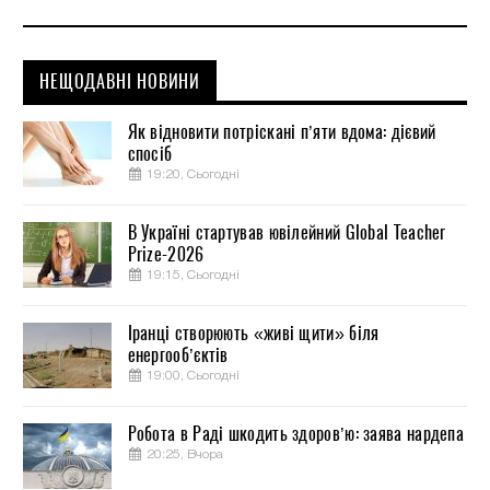
НЕЩОДАВНІ НОВИНИ
Як відновити потріскані п’яти вдома: дієвий
спосіб
19:20, Сьогодні
В Україні стартував ювілейний Global Teacher
Prize-2026
19:15, Сьогодні
Іранці створюють «живі щити» біля
енергооб’єктів
19:00, Сьогодні
Робота в Раді шкодить здоров’ю: заява нардепа
20:25, Вчора