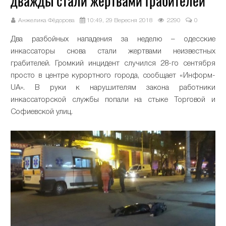
дважды стали жертвами грабителей
Анжелика Фёдорова
10:49, 29 Вересня 2018
2290
0
Два разбойных нападения за неделю – одесские
инкассаторы снова стали жертвами неизвестных
грабителей. Громкий инцидент случился 28-го сентября
просто в центре курортного города, сообщает «Информ-
UA». В руки к нарушителям закона работники
инкассаторской службы попали на стыке Торговой и
Софиевской улиц.