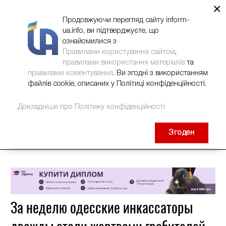
×
НОВИНИ
РЕКЛАМА
INFORM-UA
КОНТАКТИ
Продовжуючи перегляд сайту inform-
ua.info, ви підтверджуєте, що
ознайомилися з
Правилами користування сайтом
,
правилами використання матеріалів
та
правилами коментування
. Ви згодні з використанням
файлів cookie, описаних у Політиці конфіденційності.
Докладніше про Політику конфіденційності
Згоден
За неделю одесские инкассаторы