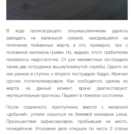
В ходе происходящего злоумышленникам удалось
завладеть не маленькой суммой, находившейся на
попечении пойманных жертв, а это, примерно, три с
половиной миллиона гривен. Но, видимо, этого грабителям
показалось недостаточно. От рук неизвестных пострадали
также два сотрудника вышеупомянутой службы. Одного из
них ранили в ступню, у второго пострадало бедро. Мужчин
срочно госпитализировали. Как сообщается, одному из
жертв, на данный момент, врачи диагностируют
неутешительные прогнозы. Пациент в тяжелом состоянии.
После содеянного, преступники, вместе с желанной
«добычей», успели скрыться на бежевой иномарке Lexus.
Происшествие зафиксировали, прибывшие на место,
полицейские. Уголовное дело открыли по части 2 статьи