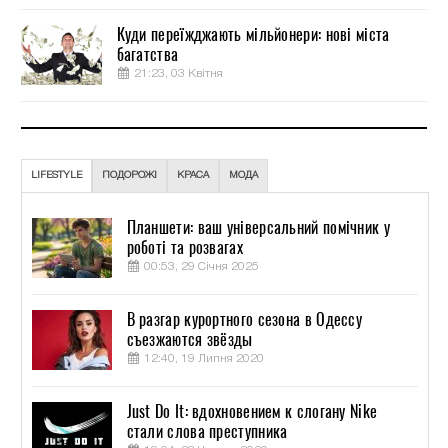
Куди переїжджають мільйонери: нові міста
багатства
21:23, 03 Квітня
LIFESTYLE
ПОДОРОЖІ
КРАСА
МОДА
Планшети: ваш універсальний помічник у
роботі та розвагах
00:53, 29 Січня 2025
В разгар курортного сезона в Одессу
съезжаются звёзды
12:40, 19 Липня 2020
Just Do It: вдохновением к слогану Nike
стали слова преступника