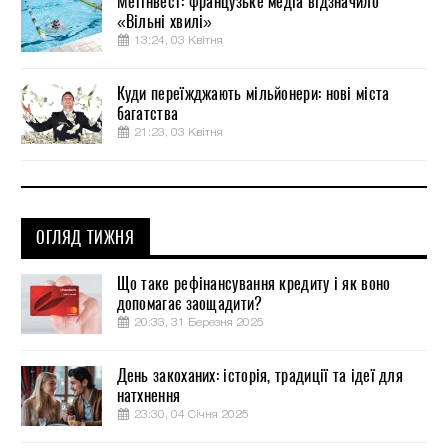
Метінвест: французьке медіа відзначило
«Вільні хвилі»
13:24, 03 Квітня
Куди переїжджають мільйонери: нові міста
багатства
21:23, 03 Квітня
ОГЛЯД ТИЖНЯ
Що таке рефінансування кредиту і як воно
допомагає заощадити?
20:33, 31 Березня 2025
День закоханих: історія, традиції та ідеї для
натхнення
23:30, 04 Січня 2025