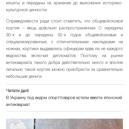
изъяты и переданы на хранение до выяснения историко-
культурной ценности.
Справедливости ради стоит отметить, что общевойсковой
кортик – вещь довольно распространенная. С середины
30-х и до середины 50-х годов общевойсковые и
специализированные, с отличительными накладками на
ножнах, кортики выдавались офицерам едва ли не каждого
ведомства, включая дипломатов. Поэтому на рынке
антиквариата такого добра действительно много и вполне
легально такой кортик можно приобрести за сравнительно
небольшие деньги.
Читати далі:
В Украину под видом спорттоваров хотели ввезти японский
антиквариат