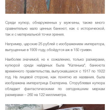
Среди купюр, обнаруженных у мужчины, также много
сравнительно мало ценных банкнот, как с исторической,
так и с материальной точки зрения.
Например, царские 25 рублей с изображением императора,
выпущенные в 1909 году, обойдутся аж в 150 гривен.
Наиболее значимой, но к сожалению, только размерами,
купюрой среди найденых была "Катенька", банкнота
временного правительства, выпускавшаяся с 1917 по 1922
год. На лицевой стороне, как понятно из названия, была
изображена императрица Екатерина. Сторублевая купюра
обладает фантастическими по сегодняшним меркам
размерами – 260 на 122 миллиметра.