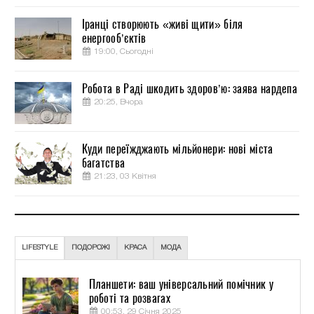
Іранці створюють «живі щити» біля
енергооб’єктів
19:00, Сьогодні
Робота в Раді шкодить здоров’ю: заява нардепа
20:25, Вчора
Куди переїжджають мільйонери: нові міста
багатства
21:23, 03 Квітня
LIFESTYLE
ПОДОРОЖІ
КРАСА
МОДА
Планшети: ваш універсальний помічник у
роботі та розвагах
00:53, 29 Січня 2025