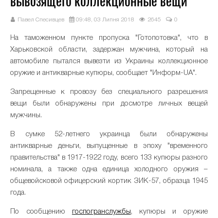
вывозящего коллекционные вещи
Павел Спесивцев
09:48, 03 Липня 2018
2645
0
На таможенном пункте пропуска "Готопотовка", что в
Харьковской области, задержан мужчина, который на
автомобиле пытался вывезти из Украины коллекционное
оружие и антикварные купюры, сообщает "Информ-UA".
Запрещенные к провозу без специального разрешения
вещи были обнаружены при досмотре личных вещей
мужчины.
В сумке 52-летнего украинца были обнаружены
антикварные деньги, выпущенные в эпоху "временного
правительства" в 1917-1922 году, всего 133 купюры разного
номинала, а также одна единица холодного оружия –
общевойсковой офицерский кортик ЗИК-57, образца 1945
года.
По сообщению
госпогранслужбы
, купюры и оружие