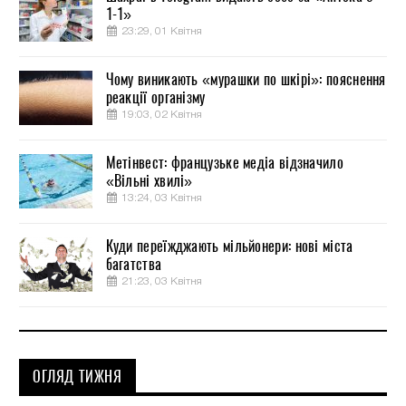
1-1»
23:29, 01 Квітня
Чому виникають «мурашки по шкірі»: пояснення
реакції організму
19:03, 02 Квітня
Метінвест: французьке медіа відзначило
«Вільні хвилі»
13:24, 03 Квітня
Куди переїжджають мільйонери: нові міста
багатства
21:23, 03 Квітня
ОГЛЯД ТИЖНЯ