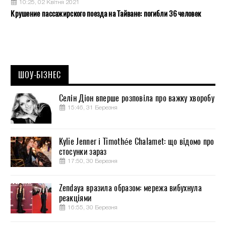
10:25, 02 Квітня 2021
Крушение пассажирского поезда на Тайване: погибли 36 человек
ШОУ-БІЗНЕС
Селін Діон вперше розповіла про важку хворобу
15:46, 31 Березня
Kylie Jenner і Timothée Chalamet: що відомо про
стосунки зараз
17:50, 30 Березня
Zendaya вразила образом: мережа вибухнула
реакціями
16:55, 30 Березня