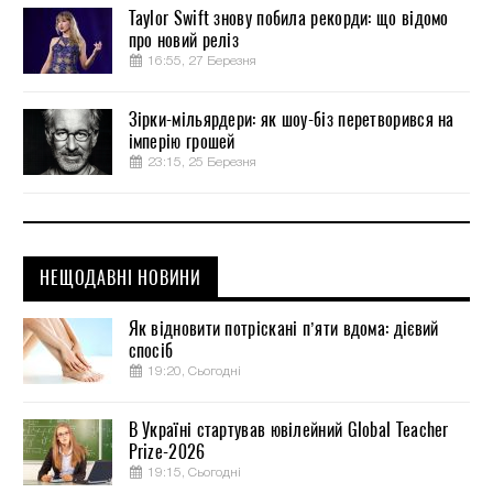
Taylor Swift знову побила рекорди: що відомо
про новий реліз
16:55, 27 Березня
Зірки-мільярдери: як шоу-біз перетворився на
імперію грошей
23:15, 25 Березня
НЕЩОДАВНІ НОВИНИ
Як відновити потріскані п’яти вдома: дієвий
спосіб
19:20, Сьогодні
В Україні стартував ювілейний Global Teacher
Prize-2026
19:15, Сьогодні