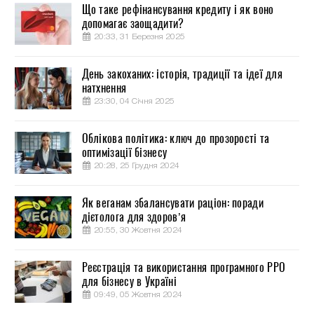
Що таке рефінансування кредиту і як воно
допомагає заощадити?
20:33, 31 Березня 2025
День закоханих: історія, традиції та ідеї для
натхнення
23:30, 04 Січня 2025
Облікова політика: ключ до прозорості та
оптимізації бізнесу
20:28, 25 Грудня 2024
Як веганам збалансувати раціон: поради
дієтолога для здоров’я
20:55, 30 Жовтня 2024
Реєстрація та використання програмного РРО
для бізнесу в Україні
09:49, 05 Жовтня 2024