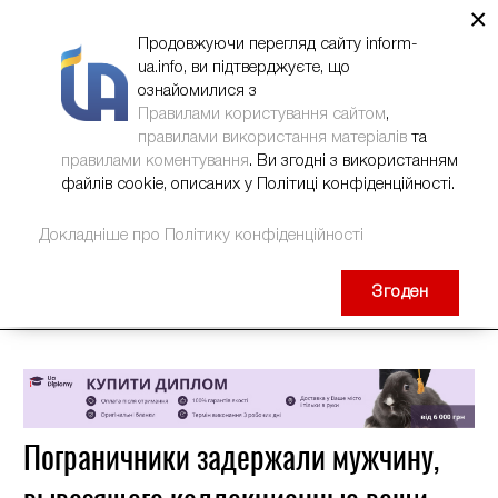
×
НОВИНИ
РЕКЛАМА
INFORM-UA
КОНТАКТИ
Продовжуючи перегляд сайту inform-
ua.info, ви підтверджуєте, що
ознайомилися з
Правилами користування сайтом
,
правилами використання матеріалів
та
правилами коментування
. Ви згодні з використанням
файлів cookie, описаних у Політиці конфіденційності.
Докладніше про Політику конфіденційності
Згоден
Пограничники задержали мужчину,