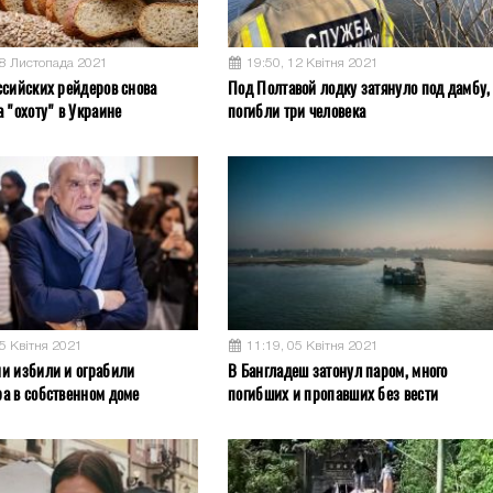
08 Листопада 2021
19:50, 12 Квітня 2021
ссийских рейдеров снова
Под Полтавой лодку затянуло под дамбу,
 "охоту" в Украине
погибли три человека
05 Квітня 2021
11:19, 05 Квітня 2021
и избили и ограбили
В Бангладеш затонул паром, много
а в собственном доме
погибших и пропавших без вести