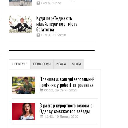
20:25, Вчора
Куди переїжджають
мільйонери: нові міста
багатства
о
21:23, 03 Квітня
ь
х
и
LIFESTYLE
ПОДОРОЖІ
КРАСА
МОДА
Планшети: ваш універсальний
помічник у роботі та розвагах
00:53, 29 Січня 2025
В разгар курортного сезона в
Одессу съезжаются звёзды
12:40, 19 Липня 2020