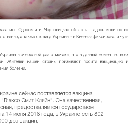
азались Одесская и Черновицкая область - здесь количеств
етственно, а также столица Украины - в Киеве зафиксировали чут
Украины в очередной раз отмечают, что в данный момент во все
ори. Жителей нашей страны призывают пройти вакцинацию 
ения болезни.
краине сейчас поставляется вакцина
"Глаксо Смит Кляйн". Она качественная,
сная, предоставляется государством
а 14 июня 2018 года, в Украине есть 892
000 доз вакцин,