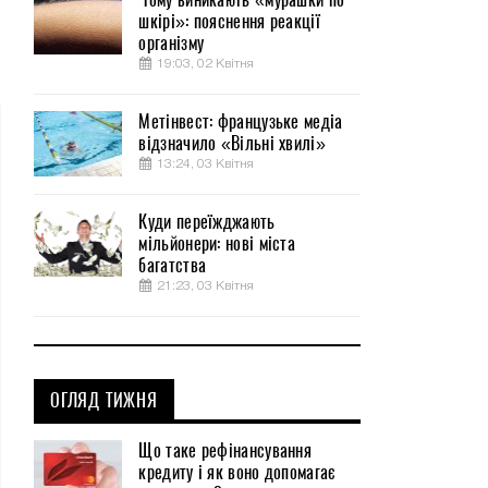
шкірі»: пояснення реакції
організму
19:03, 02 Квітня
Метінвест: французьке медіа
відзначило «Вільні хвилі»
13:24, 03 Квітня
Куди переїжджають
мільйонери: нові міста
багатства
21:23, 03 Квітня
ОГЛЯД ТИЖНЯ
Що таке рефінансування
кредиту і як воно допомагає