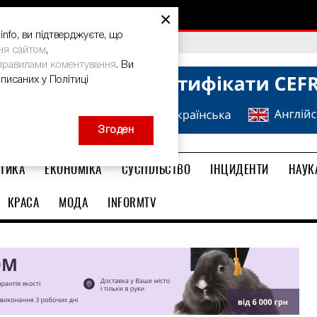
×
nfo, ви підтверджуєте, що
bal Teacher Prize-2026
ня сайтом
,
правилами коментування
. Ви
описаних у Політиці
Згоден
ТИКА
ЕКОНОМІКА
СУСПІЛЬСТВО
ІНЦИДЕНТИ
НАУК
КРАСА
МОДА
INFORMTV