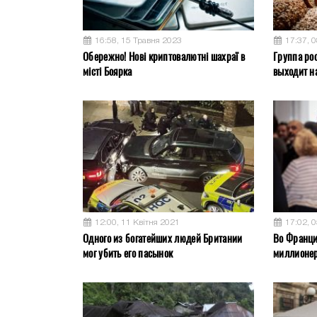
16:58, 15 Травня 2023
17:37, 
Обережно! Нові криптовалютні шахраї в
Группа ро
місті Боярка
выходит на
12:00, 11 Квітня 2021
17:02, 
Одного из богатейших людей Британии
Во Франци
мог убить его пасынок
миллионер