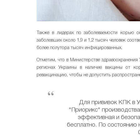
Также в лидерах по заболеваемости корью ок
заболевших около 1,9 и 1,2 тысяч человек соотв
более полутора тысяч инфицированных.
Отметим, что в Министерстве здравоохранения 
регионах Украины в наличие вакцины от к
ревакцинацию, чтобы не допустить распростран
Для прививок КПК в У
"Приорикс" производства 
эффективная и безопа
бесплатно. По состоянию н