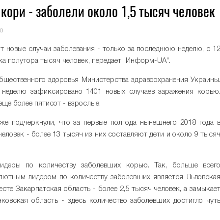
кори - заболели около 1,5 тысяч человек
0
т новые случаи заболевания - только за последнюю неделю, с 1
ка полутора тысяч человек, передает "Информ-UA".
общественного здоровья Министерства здравоохранения Украины
 неделю зафиксировано 1401 новых случаев заражения корью
еще более пятисот - взрослые.
же подчеркнули, что за первые полгода нынешнего 2018 года 
еловек - более 13 тысяч из них составляют дети и около 9 тыся
идеры по количеству заболевших корью. Так, больше всег
олютным лидером по количеству заболевших является Львовска
есте Закарпатская область - более 2,5 тысяч человек, а замыкае
ковская область - здесь количество заболевших достигло чут