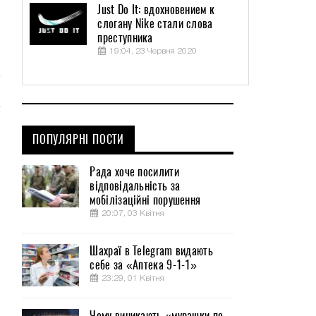
Just Do It: вдохновением к
слогану Nike стали слова
преступника
19:04, 23 Червня 2020
ПОПУЛЯРНІ ПОСТИ
Рада хоче посилити
відповідальність за
мобілізаційні порушення
20:07, 03 Квітня
Шахраї в Telegram видають
себе за «Аптека 9-1-1»
23:29, 01 Квітня
Чому виникають «мурашки по