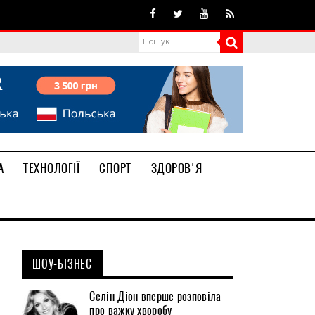
А
ТЕХНОЛОГІЇ
СПОРТ
ЗДОРОВ'Я
ШОУ-БІЗНЕС
Селін Діон вперше розповіла
про важку хворобу