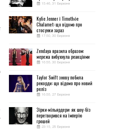
15:46, 31 Березня
Kylie Jenner і Timothée
Chalamet: що відомо про
2
стосунки зараз
17:50, 30 Березня
.
Zendaya вразила образом:
.
мережа вибухнула реакціями
16:55, 30 Березня
в
Taylor Swift знову побила
ч
рекорди: що відомо про новий
реліз
16:55, 27 Березня
о
я
Зірки-мільярдери: як шоу-біз
т
перетворився на імперію
ь
грошей
23:15, 25 Березня