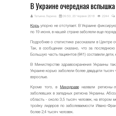
В Украине очередная вспышка 
Татьяна Ларина
09:53, 20 Червня 2018
2244
Корь
упорно не отступает. В Украине фиксирую
по 19 июня, в нашей стране заболели еще поряд
Подробнее о статистике рассказали в Центре 
Так, в сообщении сказано, что за последнюю
Большую часть пациентов (841) составили дети, 
В Министерстве здравоохранения Украины так
Украине корью заболели более двадцати тысяч ч
взрослые.
Кроме того, в
Минздраве
назвали регионы-л
заболевших в западных региона Украины. Абс
область - около 3,5 тысяч человек, на втором м
тройку лидеров по заболеваемости Ивано-Фран
более 2,4 тысяч человек.