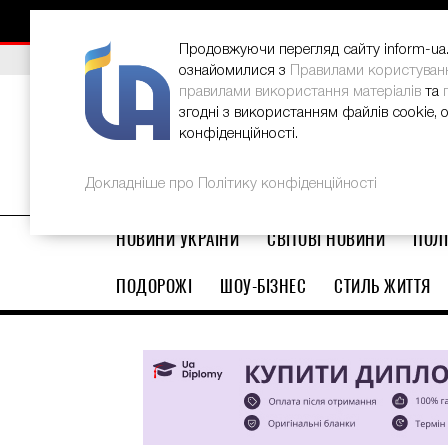
НОВИНИ
РЕКЛАМА
INFORM-UA
КОНТАКТИ
Продовжуючи перегляд сайту inform-ua.i
ВИБІР РЕДАКЦІЇ
В Україні стартував ювілейний Glo
ознайомилися з
Правилами користуван
правилами використання матеріалів
та
згодні з використанням файлів cookie, 
конфіденційності.
Докладніше про Політику конфіденційності
НОВИНИ УКРАЇНИ
СВІТОВІ НОВИНИ
ПОЛІ
ПОДОРОЖІ
ШОУ-БІЗНЕС
СТИЛЬ ЖИТТЯ