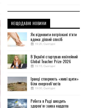
НЕЩОДАВНІ НОВИНИ
Як відновити потріскані п’яти
вдома: дієвий спосіб
19:20, Сьогодні
В Україні стартував ювілейний
Global Teacher Prize-2026
19:15, Сьогодні
Іранці створюють «живі щити»
біля енергооб’єктів
19:00, Сьогодні
Робота в Раді шкодить
здоров’ю: заява нардепа