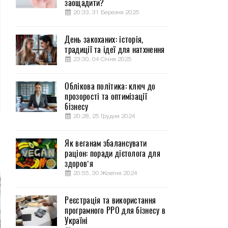
заощадити?
20:33, 31 Березня 2025
День закоханих: історія,
традиції та ідеї для натхнення
23:30, 04 Січня 2025
Облікова політика: ключ до
прозорості та оптимізації
бізнесу
20:28, 25 Грудня 2024
Як веганам збалансувати
раціон: поради дієтолога для
здоров’я
20:55, 30 Жовтня 2024
Реєстрація та використання
програмного РРО для бізнесу в
Україні