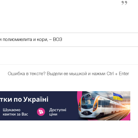
 полиомиелита и кори, – ВОЗ
Ошибка в тексте?
Выдели ее мышкой и нажми Ctrl + Enter