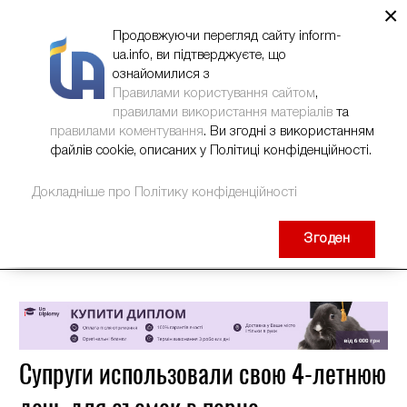
×
НОВИНИ
РЕКЛАМА
INFORM-UA
КОНТАКТИ
Продовжуючи перегляд сайту inform-
ua.info, ви підтверджуєте, що
ознайомилися з
Правилами користування сайтом
,
правилами використання матеріалів
та
правилами коментування
. Ви згодні з використанням
файлів cookie, описаних у Політиці конфіденційності.
Докладніше про Політику конфіденційності
Згоден
Супруги использовали свою 4-летнюю