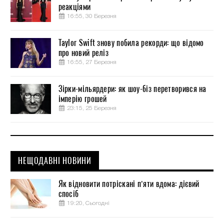
реакціями
16:55, 30 Березня
Taylor Swift знову побила рекорди: що відомо
про новий реліз
16:55, 27 Березня
Зірки-мільярдери: як шоу-біз перетворився на
імперію грошей
23:15, 25 Березня
НЕЩОДАВНІ НОВИНИ
Як відновити потріскані п’яти вдома: дієвий
спосіб
19:20, Сьогодні