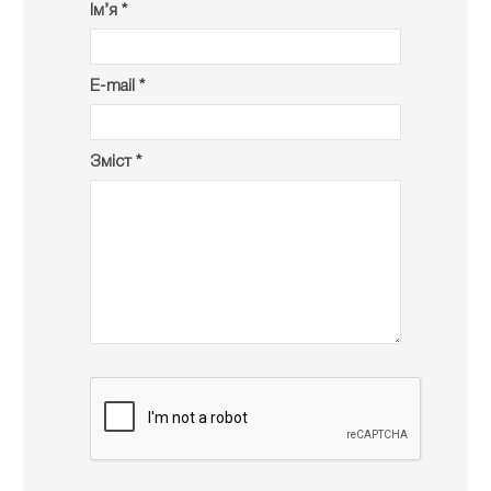
Ім’я *
E-mail *
Зміст *