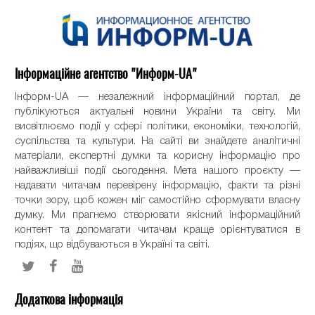
Інформаційне агентство "Информ-UA"
Інформ-UA — незалежний інформаційний портал, де
публікуються актуальні новини України та світу. Ми
висвітлюємо події у сфері політики, економіки, технологій,
суспільства та культури. На сайті ви знайдете аналітичні
матеріали, експертні думки та корисну інформацію про
найважливіші події сьогодення. Мета нашого проєкту —
надавати читачам перевірену інформацію, факти та різні
точки зору, щоб кожен міг самостійно сформувати власну
думку. Ми прагнемо створювати якісний інформаційний
контент та допомагати читачам краще орієнтуватися в
подіях, що відбуваються в Україні та світі.
Додаткова інформація