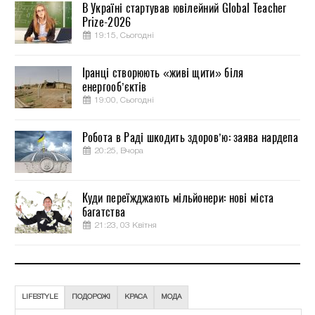
В Україні стартував ювілейний Global Teacher
Prize-2026
19:15, Сьогодні
Іранці створюють «живі щити» біля
енергооб’єктів
19:00, Сьогодні
Робота в Раді шкодить здоров’ю: заява нардепа
20:25, Вчора
Куди переїжджають мільйонери: нові міста
багатства
21:23, 03 Квітня
LIFESTYLE
ПОДОРОЖІ
КРАСА
МОДА