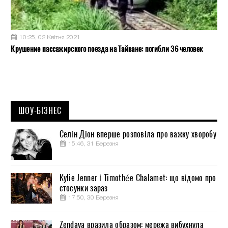
10:25, 02 Квітня 2021
Крушение пассажирского поезда на Тайване: погибли 36 человек
ШОУ-БІЗНЕС
Селін Діон вперше розповіла про важку хворобу
15:46, 31 Березня
Kylie Jenner і Timothée Chalamet: що відомо про
стосунки зараз
17:50, 30 Березня
Zendaya вразила образом: мережа вибухнула