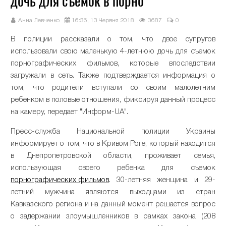
дочь для съемок в порно
Анна Левченко
16:36, 13 Червня 2018
3687
0
В полиции рассказали о том, что двое супругов
использовали свою маленькую 4-летнюю дочь для съемок
порнографических фильмов, которые впоследствии
загружали в сеть. Также подтверждается информация о
том, что родители вступали со своим малолетним
ребенком в половые отношения, фиксируя данный процесс
на камеру, передает "Информ-UA".
Пресс-служба Национальной полиции Украины
информирует о том, что в Кривом Роге, который находится
в Днепропетровской области, проживает семья,
использующая своего ребенка для съемок
порнографических фильмов
. 30-летняя женщина и 29-
летний мужчина являются выходцами из стран
Кавказского региона и на данный момент решается вопрос
о задержании злоумышленников в рамках закона (208