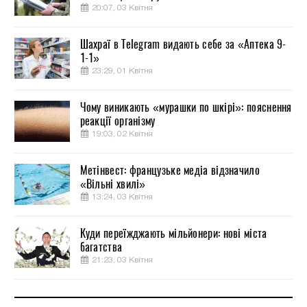
20:07, 03 Квітня
Шахраї в Telegram видають себе за «Аптека 9-
1-1»
23:29, 01 Квітня
Чому виникають «мурашки по шкірі»: пояснення
реакції організму
19:03, 02 Квітня
Метінвест: французьке медіа відзначило
«Вільні хвилі»
13:24, 03 Квітня
Куди переїжджають мільйонери: нові міста
багатства
21:23, 03 Квітня