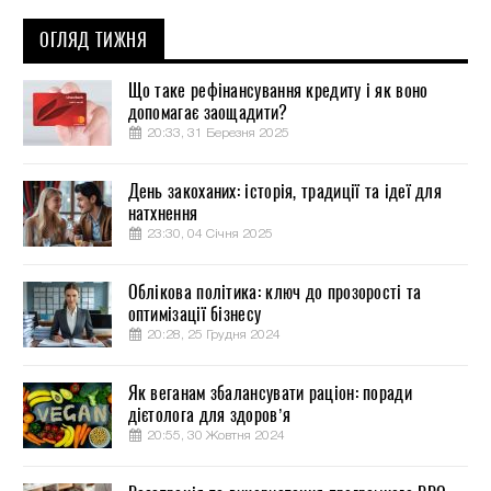
ОГЛЯД ТИЖНЯ
Що таке рефінансування кредиту і як воно
допомагає заощадити?
20:33, 31 Березня 2025
День закоханих: історія, традиції та ідеї для
натхнення
23:30, 04 Січня 2025
Облікова політика: ключ до прозорості та
оптимізації бізнесу
20:28, 25 Грудня 2024
Як веганам збалансувати раціон: поради
дієтолога для здоров’я
20:55, 30 Жовтня 2024