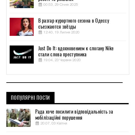
00:53, 29 Січня 2025
В разгар курортного сезона в Одессу
съезжаются звёзды
12:40, 19 Липня 2020
Just Do It: вдохновением к слогану Nike
стали слова преступника
19:04, 23 Червня 2020
ПОПУЛЯРНІ ПОСТИ
Рада хоче посилити відповідальність за
мобілізаційні порушення
20:07, 03 Квітня