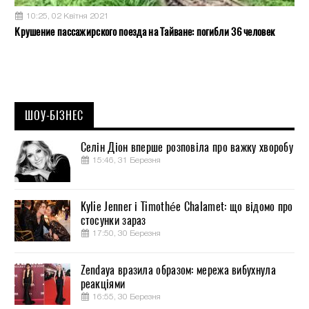
10:25, 02 Квітня 2021
Крушение пассажирского поезда на Тайване: погибли 36 человек
ШОУ-БІЗНЕС
Селін Діон вперше розповіла про важку хворобу
15:46, 31 Березня
Kylie Jenner і Timothée Chalamet: що відомо про
стосунки зараз
17:50, 30 Березня
Zendaya вразила образом: мережа вибухнула
реакціями
16:55, 30 Березня