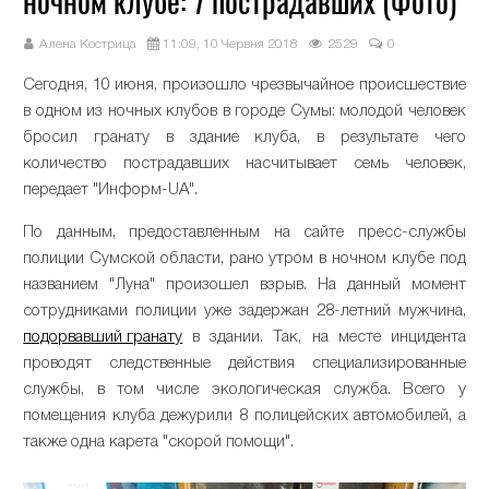
ночном клубе: 7 пострадавших (Фото)
Алена Кострица
11:09, 10 Червня 2018
2529
0
Сегодня, 10 июня, произошло чрезвычайное происшествие
в одном из ночных клубов в городе Сумы: молодой человек
бросил гранату в здание клуба, в результате чего
количество пострадавших насчитывает семь человек,
передает "Информ-UA".
По данным, предоставленным на сайте пресс-службы
полиции Сумской области, рано утром в ночном клубе под
названием "Луна" произошел взрыв. На данный момент
сотрудниками полиции уже задержан 28-летний мужчина,
подорвавший гранату
в здании. Так, на месте инцидента
проводят следственные действия специализированные
службы, в том числе экологическая служба. Всего у
помещения клуба дежурили 8 полицейских автомобилей, а
также одна карета "скорой помощи".