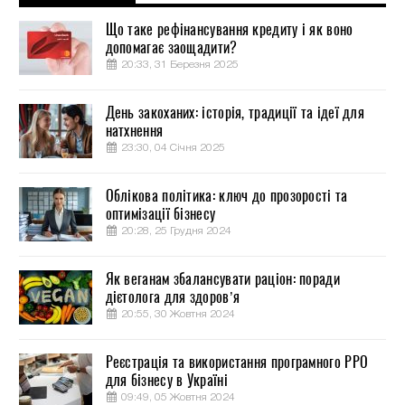
Що таке рефінансування кредиту і як воно
допомагає заощадити?
20:33, 31 Березня 2025
День закоханих: історія, традиції та ідеї для
натхнення
23:30, 04 Січня 2025
Облікова політика: ключ до прозорості та
оптимізації бізнесу
20:28, 25 Грудня 2024
Як веганам збалансувати раціон: поради
дієтолога для здоров’я
20:55, 30 Жовтня 2024
Реєстрація та використання програмного РРО
для бізнесу в Україні
09:49, 05 Жовтня 2024