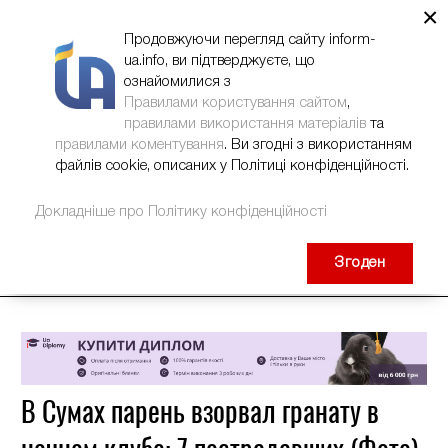
×
НОВИНИ
РЕКЛАМА
INFORM-UA
КОНТАКТИ
Продовжуючи перегляд сайту inform-
ua.info, ви підтверджуєте, що
ознайомилися з
Правилами користування сайтом
,
правилами використання матеріалів
та
правилами коментування
. Ви згодні з використанням
файлів cookie, описаних у Політиці конфіденційності.
Докладніше про Політику конфіденційності
Згоден
В Сумах парень взорвал гранату в