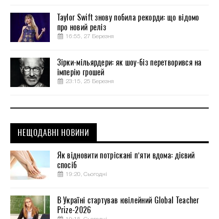
Taylor Swift знову побила рекорди: що відомо
про новий реліз
16:55, 27 Березня
Зірки-мільярдери: як шоу-біз перетворився на
імперію грошей
23:15, 25 Березня
НЕЩОДАВНІ НОВИНИ
Як відновити потріскані п’яти вдома: дієвий
спосіб
19:20, Сьогодні
В Україні стартував ювілейний Global Teacher
Prize-2026