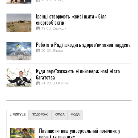
19:15, Сьогодні
Іранці створюють «живі щити» біля
енергооб’єктів
19:00, Сьогодні
Робота в Раді шкодить здоров’ю: заява нардепа
20:25, Вчора
Куди переїжджають мільйонери: нові міста
багатства
21:23, 03 Квітня
LIFESTYLE
ПОДОРОЖІ
КРАСА
МОДА
Планшети: ваш універсальний помічник у
роботі та розвагах