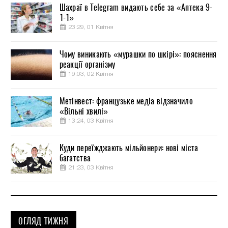
Шахраї в Telegram видають себе за «Аптека 9-
1-1»
23:29, 01 Квітня
Чому виникають «мурашки по шкірі»: пояснення
реакції організму
19:03, 02 Квітня
Метінвест: французьке медіа відзначило
«Вільні хвилі»
13:24, 03 Квітня
Куди переїжджають мільйонери: нові міста
багатства
21:23, 03 Квітня
ОГЛЯД ТИЖНЯ