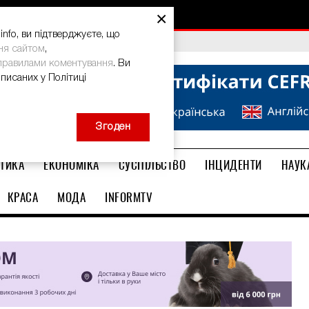
×
nfo, ви підтверджуєте, що
bal Teacher Prize-2026
ня сайтом
,
правилами коментування
. Ви
описаних у Політиці
Згоден
ТИКА
ЕКОНОМІКА
СУСПІЛЬСТВО
ІНЦИДЕНТИ
НАУК
КРАСА
МОДА
INFORMTV