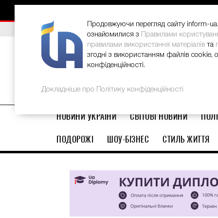
НОВИНИ
РЕКЛАМА
INFORM-UA
КОНТАКТИ
Продовжуючи перегляд сайту inform-ua.i
ВИБІР РЕДАКЦІЇ
В Україні стартував ювілейний Glo
ознайомилися з
Правилами користуван
правилами використання матеріалів
та
згодні з використанням файлів cookie, 
конфіденційності.
Докладніше про Політику конфіденційності
НОВИНИ УКРАЇНИ
СВІТОВІ НОВИНИ
ПОЛІ
ПОДОРОЖІ
ШОУ-БІЗНЕС
СТИЛЬ ЖИТТЯ