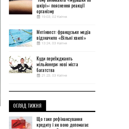
шкірі»: пояснення реакції
організму
19:03, 02 Квітня
Метінвест: французьке медіа
відзначило «Вільні хвилі»
13:24, 03 Квітня
Куди переїжджають
мільйонери: нові міста
багатства
21:23, 03 Квітня
ОГЛЯД ТИЖНЯ
Що таке рефінансування
кредиту і як воно допомагає