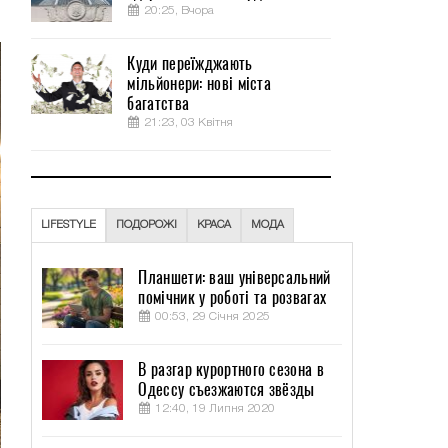
20:25, Вчора
Куди переїжджають
мільйонери: нові міста
багатства
21:23, 03 Квітня
LIFESTYLE
ПОДОРОЖІ
КРАСА
МОДА
Планшети: ваш універсальний
помічник у роботі та розвагах
00:53, 29 Січня 2025
В разгар курортного сезона в
Одессу съезжаются звёзды
12:40, 19 Липня 2020