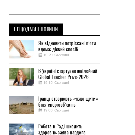
НЕЩОДАВНІ НОВИНИ
Як відновити потріскані п’яти
вдома: дієвий спосіб
19:20, Сьогодні
В Україні стартував ювілейний
Global Teacher Prize-2026
19:15, Сьогодні
Іранці створюють «живі щити»
біля енергооб’єктів
19:00, Сьогодні
й
а
Робота в Раді шкодить
в
здоров’ю: заява нардепа