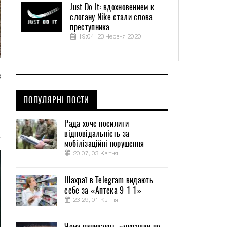
Just Do It: вдохновением к
слогану Nike стали слова
преступника
19:04, 23 Червня 2020
в
о
ПОПУЛЯРНІ ПОСТИ
Рада хоче посилити
відповідальність за
мобілізаційні порушення
20:07, 03 Квітня
Шахраї в Telegram видають
себе за «Аптека 9-1-1»
23:29, 01 Квітня
Чому виникають «мурашки по