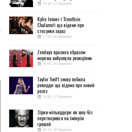
15:46, 31 Березня
Kylie Jenner і Timothée
Chalamet: що відомо про
ь
стосунки зараз
т
17:50, 30 Березня
Zendaya вразила образом:
,
мережа вибухнула реакціями
м
16:55, 30 Березня
Taylor Swift знову побила
рекорди: що відомо про новий
реліз
16:55, 27 Березня
Зірки-мільярдери: як шоу-біз
перетворився на імперію
грошей
23:15, 25 Березня