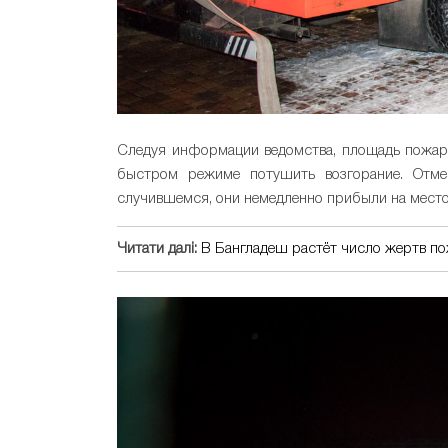
Следуя информации ведомства, площадь пожара
быстром режиме потушить возгорание. Отмеч
случившемся, они немедленно прибыли на место
Читати далі:
В Бангладеш растёт число жертв по