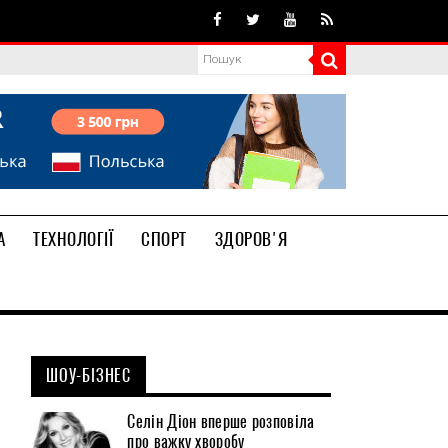
А
ТЕХНОЛОГІЇ
СПОРТ
ЗДОРОВ'Я
ШОУ-БІЗНЕС
Селін Діон вперше розповіла
про важку хворобу