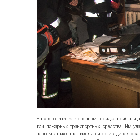
На место вызова в срочном порядке прибыли д
три пожарных транспортных средства. Им уда
первом этаже, где находится офис директора 