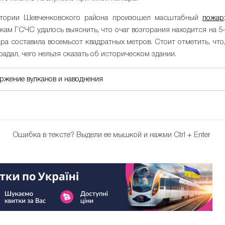
ритории Шевченковского района произошел масштабный
пожар
кам ГСЧС удалось выяснить, что очаг возгорания находится на 5
а составила восемьсот квадратных метров. Стоит отметить, что
радал, чего нельзя сказать об историческом здании.
ержение вулканов и наводнения
Ошибка в тексте?
Выдели ее мышкой и нажми Ctrl + Enter