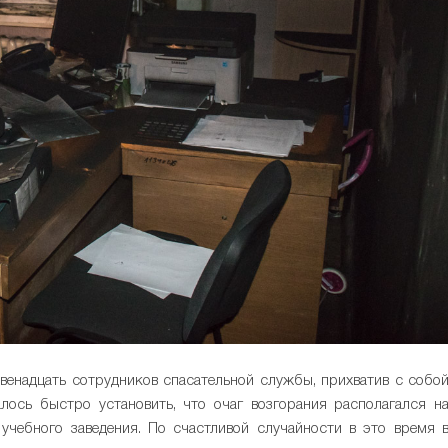
венадцать сотрудников спасательной службы, прихватив с собо
лось быстро установить, что очаг возгорания располагался н
учебного заведения. По счастливой случайности в это время 