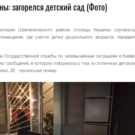
ны: загорелся детский сад (Фото)
0
ритории Шевченковского района столицы Украины случилос
помещение, где учатся детки дошкольного возраста, передае
ом Государственной службы по чрезвычайным ситуациям в Киеве
ило сообщение, в котором говорилось о том, в столичном детско
нко, 20 - произошел пожар.