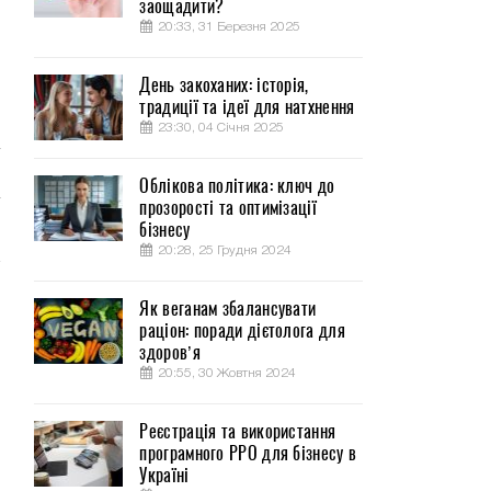
заощадити?
20:33, 31 Березня 2025
:
-
День закоханих: історія,
,
традиції та ідеї для натхнення
23:30, 04 Січня 2025
Облікова політика: ключ до
прозорості та оптимізації
бізнесу
20:28, 25 Грудня 2024
Як веганам збалансувати
раціон: поради дієтолога для
здоров’я
20:55, 30 Жовтня 2024
Реєстрація та використання
програмного РРО для бізнесу в
Україні