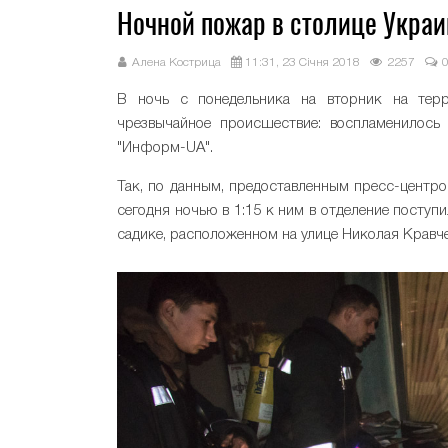
Ночной пожар в столице Украи
Алена Кострица
11:31, 23 Січня 2018
2257
В ночь с понедельника на вторник на тер
чрезвычайное происшествие: воспламенилось 
"Информ-UA".
Так, по данным, предоставленным пресс-центр
сегодня ночью в 1:15 к ним в отделение поступ
садике, расположенном на улице Николая Кравче