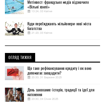
Метінвест: французьке медіа відзначило
«Вільні хвилі»
13:24, 03 Квітня
Куди переїжджають мільйонери: нові міста
багатства
21:23, 03 Квітня
ОГЛЯД ТИЖНЯ
Що таке рефінансування кредиту і як воно
допомагає заощадити?
20:33, 31 Березня 2025
День закоханих: історія, традиції та ідеї для
натхнення
23:30, 04 Січня 2025