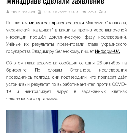
Минздраве сделали заявление
Елена Великая
12:19, 26 Жовтня 2020
2250
0
По словам
министра здравоохранения
Максима Степанова,
украинский "кандидат" в вакцины против коронавирусной
инфекции прошёл доклиническую фазу исследований.
Учёные их результаты презентовали главе украинского
государства Владимиру Зеленскому, пишет
Информ-UA
.
Об этом глава ведомства сообщил сегодня, 26 октября на
брифинге. По словам Степанова, исследования
проводились полгода, они подтвердили, что препарат даёт
устойчивый результат по выработке антител против COVID-
19 и нейтрализует вирус в заражённых клетках
человеческого организма.