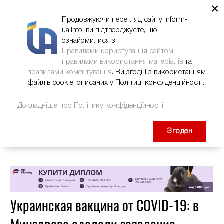
×
НОВИНИ
РЕКЛАМА
INFORM-UA
КОНТАКТИ
Продовжуючи перегляд сайту inform-
ua.info, ви підтверджуєте, що
ознайомилися з
Правилами користування сайтом
,
правилами використання матеріалів
та
правилами коментування
. Ви згодні з використанням
файлів cookie, описаних у Політиці конфіденційності.
Докладніше про Політику конфіденційності
Згоден
Украинская вакцина от COVID-19: в