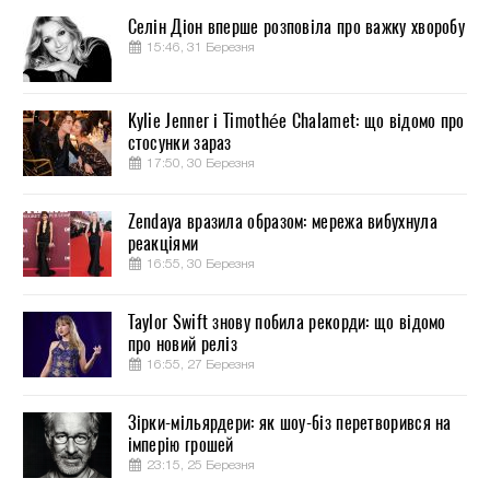
Селін Діон вперше розповіла про важку хворобу
15:46, 31 Березня
Kylie Jenner і Timothée Chalamet: що відомо про
стосунки зараз
17:50, 30 Березня
Zendaya вразила образом: мережа вибухнула
реакціями
16:55, 30 Березня
Taylor Swift знову побила рекорди: що відомо
про новий реліз
16:55, 27 Березня
Зірки-мільярдери: як шоу-біз перетворився на
імперію грошей
23:15, 25 Березня