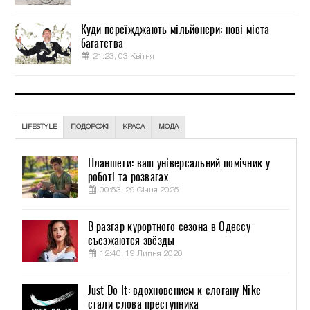
Куди переїжджають мільйонери: нові міста
багатства
21:23, 03 Квітня
LIFESTYLE
ПОДОРОЖІ
КРАСА
МОДА
Планшети: ваш універсальний помічник у
роботі та розвагах
00:53, 29 Січня 2025
В разгар курортного сезона в Одессу
съезжаются звёзды
12:40, 19 Липня 2020
Just Do It: вдохновением к слогану Nike
стали слова преступника