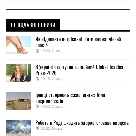
НЕЩОДАВНІ НОВИНИ
Як відновити потріскані п’яти вдома: дієвий
спосіб
19:20, Сьогодні
В Україні стартував ювілейний Global Teacher
Prize-2026
19:15, Сьогодні
Іранці створюють «живі щити» біля
енергооб’єктів
19:00, Сьогодні
Робота в Раді шкодить здоров’ю: заява нардепа
20:25, Вчора