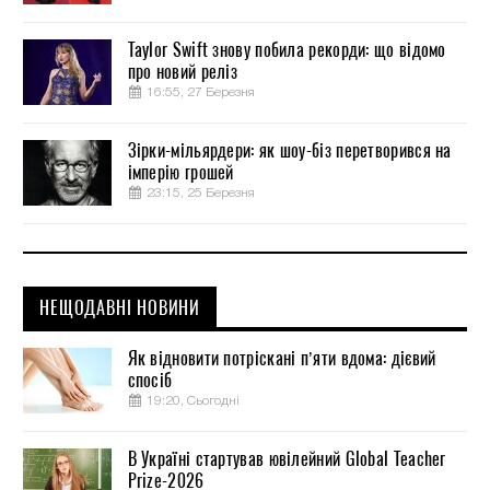
Taylor Swift знову побила рекорди: що відомо
про новий реліз
16:55, 27 Березня
Зірки-мільярдери: як шоу-біз перетворився на
імперію грошей
23:15, 25 Березня
НЕЩОДАВНІ НОВИНИ
Як відновити потріскані п’яти вдома: дієвий
спосіб
19:20, Сьогодні
В Україні стартував ювілейний Global Teacher
Prize-2026