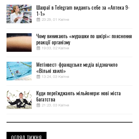
Шахраї в Telegram видають себе за «Аптека 9-
1-1»
23:29, 01 Квітня
Чому виникають «мурашки по шкірі»: пояснення
реакції організму
19:03, 02 Квітня
Метінвест: французьке медіа відзначило
«Вільні хвилі»
13:24, 03 Квітня
Куди переїжджають мільйонери: нові міста
багатства
21:23, 03 Квітня
ОГЛЯД ТИЖНЯ