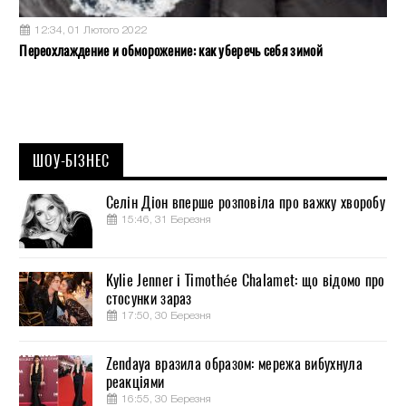
12:34, 01 Лютого 2022
Переохлаждение и обморожение: как уберечь себя зимой
ШОУ-БІЗНЕС
Селін Діон вперше розповіла про важку хворобу
15:46, 31 Березня
Kylie Jenner і Timothée Chalamet: що відомо про
стосунки зараз
17:50, 30 Березня
Zendaya вразила образом: мережа вибухнула
реакціями
16:55, 30 Березня