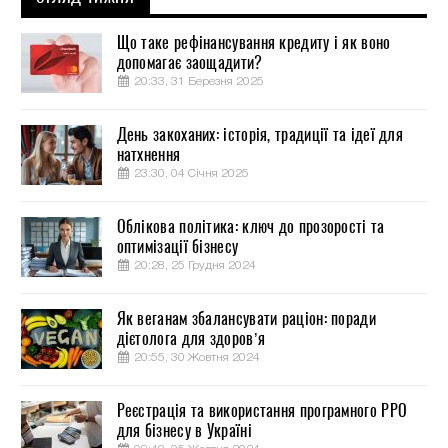
Що таке рефінансування кредиту і як воно
допомагає заощадити?
20:33, 31 Березня 2025
День закоханих: історія, традиції та ідеї для
натхнення
23:30, 04 Січня 2025
Облікова політика: ключ до прозорості та
оптимізації бізнесу
20:28, 25 Грудня 2024
Як веганам збалансувати раціон: поради
дієтолога для здоров’я
20:55, 30 Жовтня 2024
Реєстрація та використання програмного РРО
для бізнесу в Україні