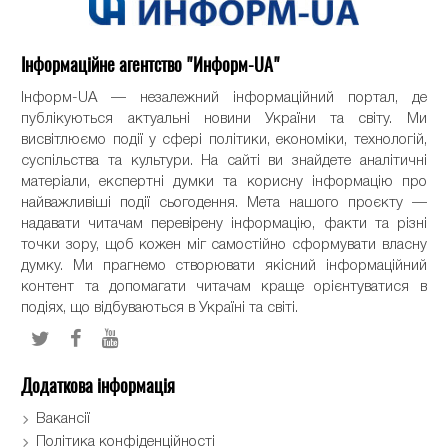
Інформаційне агентство "Информ-UA"
Інформ-UA — незалежний інформаційний портал, де
публікуються актуальні новини України та світу. Ми
висвітлюємо події у сфері політики, економіки, технологій,
суспільства та культури. На сайті ви знайдете аналітичні
матеріали, експертні думки та корисну інформацію про
найважливіші події сьогодення. Мета нашого проєкту —
надавати читачам перевірену інформацію, факти та різні
точки зору, щоб кожен міг самостійно сформувати власну
думку. Ми прагнемо створювати якісний інформаційний
контент та допомагати читачам краще орієнтуватися в
подіях, що відбуваються в Україні та світі.
Додаткова інформація
Вакансії
Політика конфіденційності