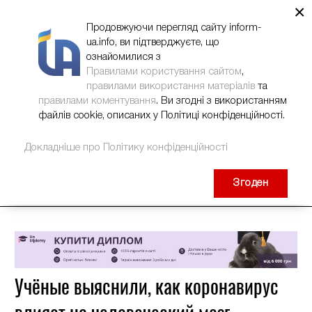
×
НОВИНИ
РЕКЛАМА
INFORM-UA
КОНТАКТИ
Продовжуючи перегляд сайту inform-
ua.info, ви підтверджуєте, що
ознайомилися з
Правилами користування сайтом
,
правилами використання матеріалів
та
правилами коментування
. Ви згодні з використанням
файлів cookie, описаних у Політиці конфіденційності.
Докладніше про Політику конфіденційності
Згоден
Учёные выяснили, как коронавирус