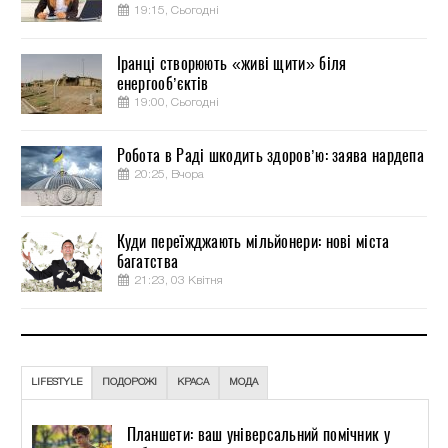
19:15, Сьогодні
Іранці створюють «живі щити» біля
енергооб’єктів
19:00, Сьогодні
Робота в Раді шкодить здоров’ю: заява нардепа
20:25, Вчора
Куди переїжджають мільйонери: нові міста
багатства
21:23, 03 Квітня
LIFESTYLE
ПОДОРОЖІ
КРАСА
МОДА
Планшети: ваш універсальний помічник у