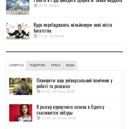
Робота в Раді шкодить здоров’ю: заява нардепа
20:25, Вчора
Куди переїжджають мільйонери: нові міста
багатства
21:23, 03 Квітня
LIFESTYLE
ПОДОРОЖІ
КРАСА
МОДА
Планшети: ваш універсальний помічник у
роботі та розвагах
00:53, 29 Січня 2025
В разгар курортного сезона в Одессу
съезжаются звёзды
12:40, 19 Липня 2020