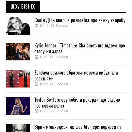
ШОУ-БІЗНЕС
Селін Діон вперше розповіла про важку хворобу
15:46, 31 Березня
Kylie Jenner і Timothée Chalamet: що відомо про
стосунки зараз
17:50, 30 Березня
Zendaya вразила образом: мережа вибухнула
реакціями
16:55, 30 Березня
Taylor Swift знову побила рекорди: що відомо
про новий реліз
16:55, 27 Березня
Зірки-мільярдери: як шоу-біз перетворився на