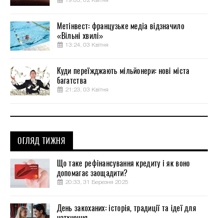
19:03, 02 Квітня
Метінвест: французьке медіа відзначило
«Вільні хвилі»
13:24, 03 Квітня
Куди переїжджають мільйонери: нові міста
багатства
21:23, 03 Квітня
ОГЛЯД ТИЖНЯ
Що таке рефінансування кредиту і як воно
допомагає заощадити?
20:33, 31 Березня 2025
День закоханих: історія, традиції та ідеї для
натхнення