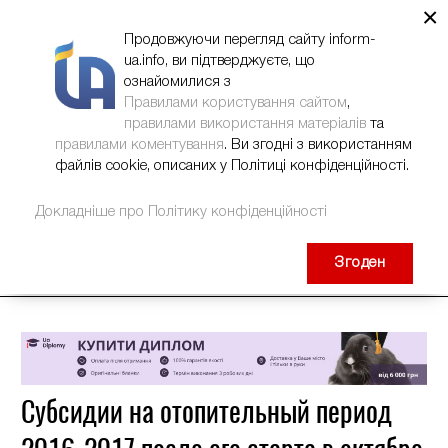
×
НОВИНИ
РЕКЛАМА
INFORM-UA
КОНТАКТИ
Продовжуючи перегляд сайту inform-
ua.info, ви підтверджуєте, що
ознайомилися з
Правилами користування сайтом
,
правилами використання матеріалів
та
правилами коментування
. Ви згодні з використанням
файлів cookie, описаних у Політиці конфіденційності.
Докладніше про Політику конфіденційності
Згоден
Субсидии на отопительный период