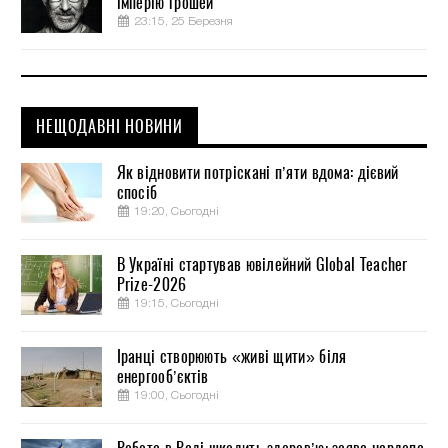
імперію грошей
23:15, 25 Березня
НЕЩОДАВНІ НОВИНИ
Як відновити потріскані п’яти вдома: дієвий
спосіб
19:20, Сьогодні
В Україні стартував ювілейний Global Teacher
Prize-2026
19:15, Сьогодні
Іранці створюють «живі щити» біля
енергооб’єктів
19:00, Сьогодні