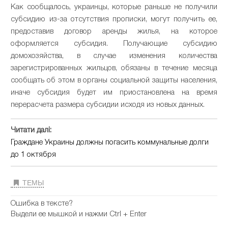
Как сообщалось, украинцы, которые раньше не получили
субсидию из-за отсутствия прописки, могут получить ее,
предоставив договор аренды жилья, на которое
оформляется субсидия. Получающие субсидию
домохозяйства, в случае изменения количества
зарегистрированных жильцов, обязаны в течение месяца
сообщать об этом в органы социальной защиты населения,
иначе субсидия будет им приостановлена на время
перерасчета размера субсидии исходя из новых данных.
Читати далі:
Граждане Украины должны погасить коммунальные долги
до 1 октября
ТЕМЫ
Ошибка в тексте?
Выдели ее мышкой и нажми Ctrl + Enter