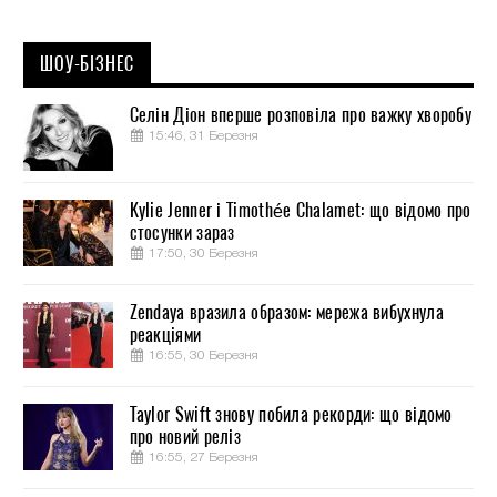
ШОУ-БІЗНЕС
Селін Діон вперше розповіла про важку хворобу
15:46, 31 Березня
Kylie Jenner і Timothée Chalamet: що відомо про
стосунки зараз
17:50, 30 Березня
Zendaya вразила образом: мережа вибухнула
реакціями
16:55, 30 Березня
Taylor Swift знову побила рекорди: що відомо
про новий реліз
16:55, 27 Березня