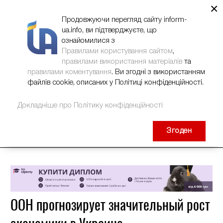
×
НОВИНИ
РЕКЛАМА
INFORM-UA
КОНТАКТИ
Продовжуючи перегляд сайту inform-
ua.info, ви підтверджуєте, що
ознайомилися з
Правилами користування сайтом
,
правилами використання матеріалів
та
правилами коментування
. Ви згодні з використанням
файлів cookie, описаних у Політиці конфіденційності.
Докладніше про Політику конфіденційності
Згоден
ООН прогнозирует значительный рост