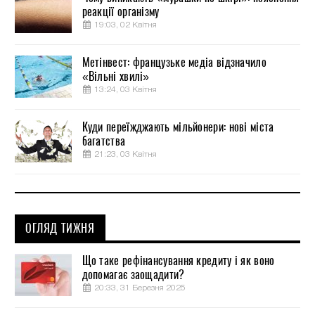
реакції організму
19:03, 02 Квітня
Метінвест: французьке медіа відзначило
«Вільні хвилі»
13:24, 03 Квітня
Куди переїжджають мільйонери: нові міста
багатства
21:23, 03 Квітня
ОГЛЯД ТИЖНЯ
Що таке рефінансування кредиту і як воно
допомагає заощадити?
20:33, 31 Березня 2025