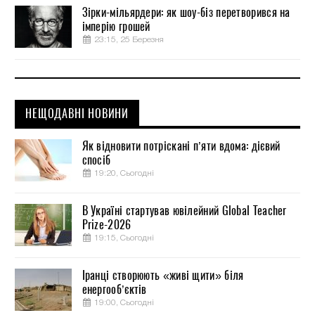
Зірки-мільярдери: як шоу-біз перетворився на
імперію грошей
23:15, 25 Березня
НЕЩОДАВНІ НОВИНИ
Як відновити потріскані п’яти вдома: дієвий
спосіб
19:20, Сьогодні
В Україні стартував ювілейний Global Teacher
Prize-2026
19:15, Сьогодні
Іранці створюють «живі щити» біля
енергооб’єктів
19:00, Сьогодні