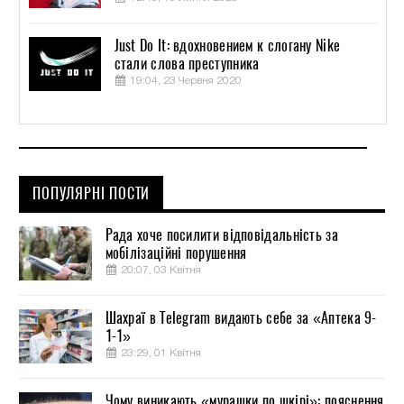
Just Do It: вдохновением к слогану Nike
стали слова преступника
19:04, 23 Червня 2020
ПОПУЛЯРНІ ПОСТИ
Рада хоче посилити відповідальність за
мобілізаційні порушення
20:07, 03 Квітня
Шахраї в Telegram видають себе за «Аптека 9-
1-1»
23:29, 01 Квітня
Чому виникають «мурашки по шкірі»: пояснення