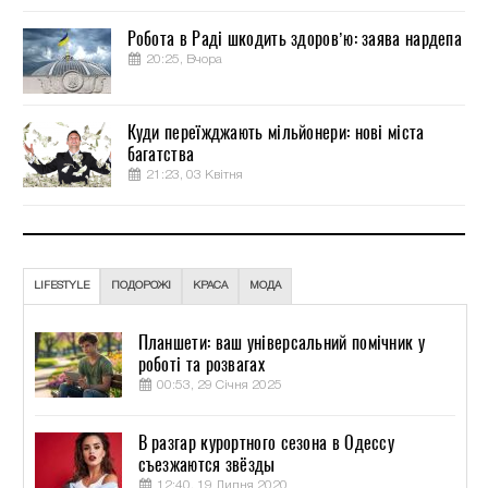
Робота в Раді шкодить здоров’ю: заява нардепа
20:25, Вчора
Куди переїжджають мільйонери: нові міста
багатства
21:23, 03 Квітня
LIFESTYLE
ПОДОРОЖІ
КРАСА
МОДА
Планшети: ваш універсальний помічник у
роботі та розвагах
00:53, 29 Січня 2025
В разгар курортного сезона в Одессу
съезжаются звёзды
12:40, 19 Липня 2020