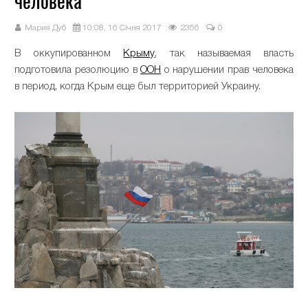
человека
Мария Дуб
10:08, 16 Січня 2017
2356
0
В оккупированном
Крыму
, так называемая власть
подготовила резолюцию в
ООН
о нарушении прав человека
в период, когда Крым еще был территорией Украину.