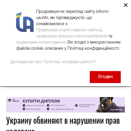
×
НОВИНИ
РЕКЛАМА
INFORM-UA
КОНТАКТИ
Продовжуючи перегляд сайту inform-
ua.info, ви підтверджуєте, що
ознайомилися з
Правилами користування сайтом
,
правилами використання матеріалів
та
правилами коментування
. Ви згодні з використанням
файлів cookie, описаних у Політиці конфіденційності.
Докладніше про Політику конфіденційності
Згоден
Украину обвиняют в нарушении прав