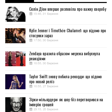
Селін Діон вперше розповіла про важку хворобу
15:46, 31 Березня
Kylie Jenner і Timothée Chalamet: що відомо про
стосунки зараз
17:50, 30 Березня
Zendaya вразила образом: мережа вибухнула
реакціями
16:55, 30 Березня
Taylor Swift знову побила рекорди: що відомо
про новий реліз
16:55, 27 Березня
Зірки-мільярдери: як шоу-біз перетворився на
імперію грошей
23:15, 25 Березня