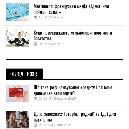
Метінвест: французьке медіа відзначило
«Вільні хвилі»
13:24, 03 Квітня
Куди переїжджають мільйонери: нові міста
багатства
21:23, 03 Квітня
ОГЛЯД ТИЖНЯ
Що таке рефінансування кредиту і як воно
допомагає заощадити?
20:33, 31 Березня 2025
День закоханих: історія, традиції та ідеї для
натхнення
23:30, 04 Січня 2025