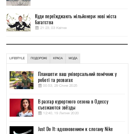
Куди переїжджають мільйонери: нові міста
багатства
21:23, 03 Квітня
LIFESTYLE
ПОДОРОЖІ
КРАСА
МОДА
Планшети: ваш універсальний помічник у
роботі та розвагах
00:53, 29 Січня 2025
В разгар курортного сезона в Одессу
съезжаются звёзды
12:40, 19 Липня 2020
Just Do It: вдохновением к слогану Nike