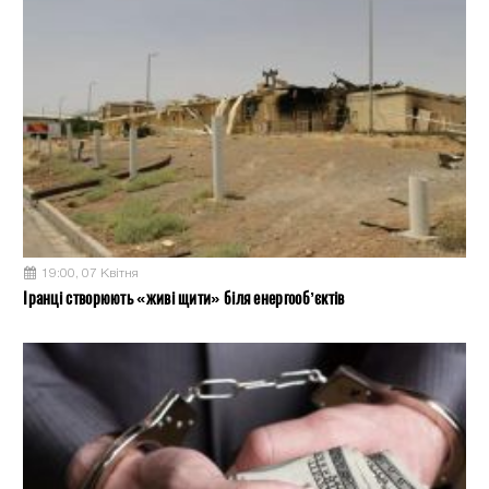
19:00, 07 Квітня
Іранці створюють «живі щити» біля енергооб’єктів