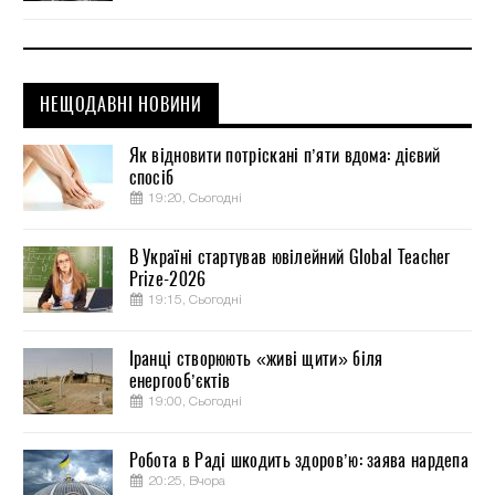
НЕЩОДАВНІ НОВИНИ
Як відновити потріскані п’яти вдома: дієвий
спосіб
19:20, Сьогодні
В Україні стартував ювілейний Global Teacher
Prize-2026
19:15, Сьогодні
Іранці створюють «живі щити» біля
енергооб’єктів
19:00, Сьогодні
Робота в Раді шкодить здоров’ю: заява нардепа
20:25, Вчора