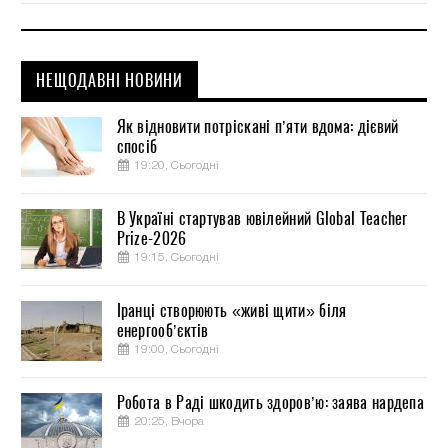
НЕЩОДАВНІ НОВИНИ
Як відновити потріскані п’яти вдома: дієвий
спосіб
19:20, Сьогодні
В Україні стартував ювілейний Global Teacher
Prize-2026
19:15, Сьогодні
Іранці створюють «живі щити» біля
енергооб’єктів
19:00, Сьогодні
Робота в Раді шкодить здоров’ю: заява нардепа
20:25, Вчора