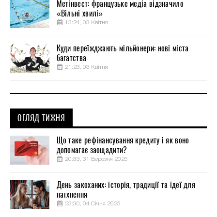
Метінвест: французьке медіа відзначило
«Вільні хвилі»
13:24, 03 Квітня
Куди переїжджають мільйонери: нові міста
багатства
21:23, 03 Квітня
ОГЛЯД ТИЖНЯ
Що таке рефінансування кредиту і як воно
допомагає заощадити?
20:33, 31 Березня 2025
День закоханих: історія, традиції та ідеї для
натхнення
23:30, 04 Січня 2025