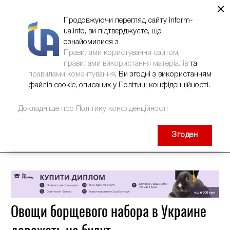
×
НОВИНИ
РЕКЛАМА
INFORM-UA
КОНТАКТИ
Продовжуючи перегляд сайту inform-
ua.info, ви підтверджуєте, що
ознайомилися з
Правилами користування сайтом
,
правилами використання матеріалів
та
правилами коментування
. Ви згодні з використанням
файлів cookie, описаних у Політиці конфіденційності.
Докладніше про Політику конфіденційності
Згоден
Овощи борщевого набора в Украине