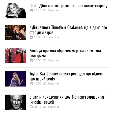
Селін Діон вперше розповіла про важку хворобу
15:46, 31 Березня
Kylie Jenner і Timothée Chalamet: що відомо про
стосунки зараз
17:50, 30 Березня
Zendaya вразила образом: мережа вибухнула
реакціями
16:55, 30 Березня
Taylor Swift знову побила рекорди: що відомо
про новий реліз
16:55, 27 Березня
Зірки-мільярдери: як шоу-біз перетворився на
імперію грошей
23:15, 25 Березня