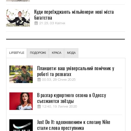
Куди переїжджають мільйонери: нові міста
багатства
21:23, 03 Квітня
LIFESTYLE
ПОДОРОЖІ
КРАСА
МОДА
Планшети: ваш універсальний помічник у
роботі та розвагах
00:53, 29 Січня 2025
В разгар курортного сезона в Одессу
съезжаются звёзды
12:40, 19 Липня 2020
Just Do It: вдохновением к слогану Nike
стали слова преступника