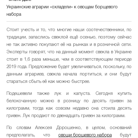
Украинские аграрии «охладели» к овощам борщевого
набора
Стоит учесть и то, что многие наши соотечественники, по
традиции, запаслись свеклой ещё осенью, поэтому сейчас
не так активно покупают её на рынках и в розничной сети.
Эксперты говорят, что на данный момент свекла в Украине
стоит в 1,6 раза меньше, чем в соответствующем периоде
2019 года. Предложение будет увеличиваться, поскольку, по
данным аграриев, свекла начала портиться, и они будут
стараться сбыть её как можно быстрее.
Подешевели также лук и капуста. Сегодня купить
белокочанную можно в розницу по десять гривен за
килограмм, тогда как совсем недавно она стоила десять
гривен. Лук продают по двенадцать гривен за килограмм.
По словам Алексея Дорошенко, в целом, оснований
предполагать, что
овощи борщевого набора
будут