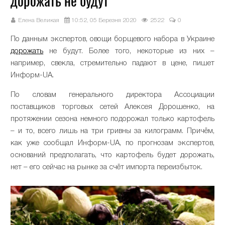
дорожать не будут
Елена Великая
10:52, 05 Березня 2020
2522
0
По данным экспертов, овощи борщевого набора в Украине
дорожать
не будут. Более того, некоторые из них –
например, свекла, стремительно падают в цене, пишет
Информ-UA.
По словам генерального директора Ассоциации
поставщиков торговых сетей Алексея Дорошенко, на
протяжении сезона немного подорожал только картофель
– и то, всего лишь на три гривны за килограмм. Причём,
как уже сообщал Информ-UA, по прогнозам экспертов,
оснований предполагать, что картофель будет дорожать,
нет – его сейчас на рынке за счёт импорта переизбыток.