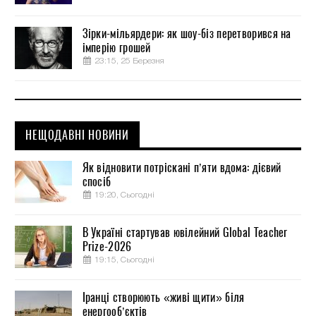
Зірки-мільярдери: як шоу-біз перетворився на
імперію грошей
23:15, 25 Березня
НЕЩОДАВНІ НОВИНИ
Як відновити потріскані п’яти вдома: дієвий
спосіб
19:20, Сьогодні
В Україні стартував ювілейний Global Teacher
Prize-2026
19:15, Сьогодні
Іранці створюють «живі щити» біля
енергооб’єктів