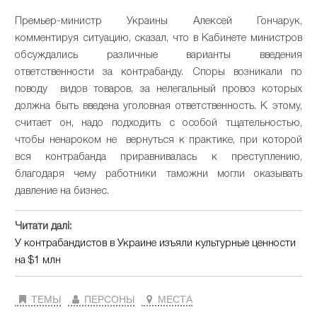
Премьер-министр Украины Алексей Гончарук,
комментируя ситуацию, сказал, что в Кабинете министров
обсуждались различные варианты введения
ответственности за контрабанду. Споры возникали по
поводу видов товаров, за нелегальный провоз которых
должна быть введена уголовная ответственность. К этому,
считает он, надо подходить с особой тщательностью,
чтобы ненароком не вернуться к практике, при которой
вся контрабанда приравнивалась к преступлению,
благодаря чему работники таможни могли оказывать
давление на бизнес.
Читати далі:
У контрабандистов в Украине изъяли культурные ценности
на $1 млн
ТЕМЫ
ПЕРСОНЫ
МЕСТА