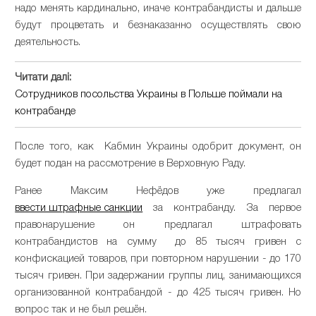
надо менять кардинально, иначе контрабандисты и дальше
будут процветать и безнаказанно осуществлять свою
деятельность.
Читати далі:
Сотрудников посольства Украины в Польше поймали на
контрабанде
После того, как Кабмин Украины одобрит документ, он
будет подан на рассмотрение в Верховную Раду.
Ранее Максим Нефёдов уже предлагал
ввести штрафные санкции
за контрабанду. За первое
правонарушение он предлагал штрафовать
контрабандистов на сумму до 85 тысяч гривен с
конфискацией товаров, при повторном нарушении - до 170
тысяч гривен. При задержании группы лиц, занимающихся
организованной контрабандой - до 425 тысяч гривен. Но
вопрос так и не был решён.