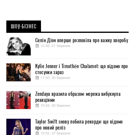
ШОУ-БІЗНЕС
Селін Діон вперше розповіла про важку хворобу
15:46, 31 Березня
Kylie Jenner і Timothée Chalamet: що відомо про
стосунки зараз
17:50, 30 Березня
Zendaya вразила образом: мережа вибухнула
реакціями
16:55, 30 Березня
Taylor Swift знову побила рекорди: що відомо
про новий реліз
16:55, 27 Березня