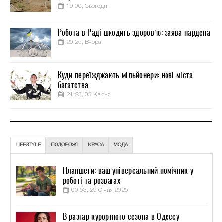
19:00, Сьогодні
Робота в Раді шкодить здоров’ю: заява нардепа
20:25, Вчора
Куди переїжджають мільйонери: нові міста
багатства
21:23, 03 Квітня
LIFESTYLE
ПОДОРОЖІ
КРАСА
МОДА
Планшети: ваш універсальний помічник у
роботі та розвагах
00:53, 29 Січня 2025
В разгар курортного сезона в Одессу