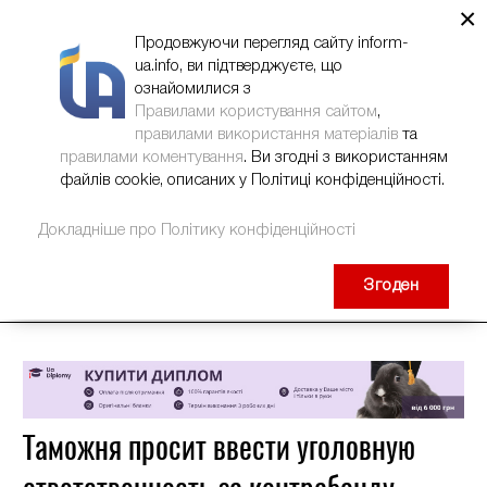
×
НОВИНИ
РЕКЛАМА
INFORM-UA
КОНТАКТИ
Продовжуючи перегляд сайту inform-
ua.info, ви підтверджуєте, що
ознайомилися з
Правилами користування сайтом
,
правилами використання матеріалів
та
правилами коментування
. Ви згодні з використанням
файлів cookie, описаних у Політиці конфіденційності.
Докладніше про Політику конфіденційності
Згоден
Таможня просит ввести уголовную