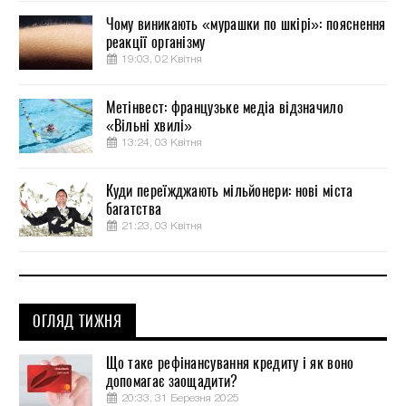
Чому виникають «мурашки по шкірі»: пояснення
реакції організму
19:03, 02 Квітня
Метінвест: французьке медіа відзначило
«Вільні хвилі»
13:24, 03 Квітня
Куди переїжджають мільйонери: нові міста
багатства
21:23, 03 Квітня
ОГЛЯД ТИЖНЯ
Що таке рефінансування кредиту і як воно
допомагає заощадити?
20:33, 31 Березня 2025