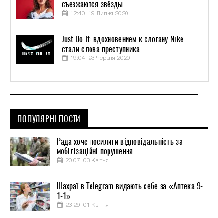
съезжаются звёзды
12:40, 19 Липня 2020
Just Do It: вдохновением к слогану Nike
стали слова преступника
19:04, 23 Червня 2020
ПОПУЛЯРНІ ПОСТИ
Рада хоче посилити відповідальність за
мобілізаційні порушення
20:07, 03 Квітня
Шахраї в Telegram видають себе за «Аптека 9-
1-1»
23:29, 01 Квітня