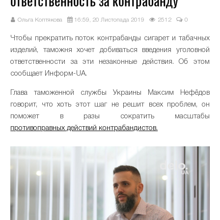
ответственность за контрабанду
Ольга Коптякова
16:59, 20 Листопада 2019
2512
0
Чтобы прекратить поток контрабанды сигарет и табачных
изделий, таможня хочет добиваться введения уголовной
ответственности за эти незаконные действия. Об этом
сообщает Информ-UA.
Глава таможенной службы Украины Максим Нефёдов
говорит, что хоть этот шаг не решит всех проблем, он
поможет в разы сократить масштабы
противоправных действий контрабандистов.