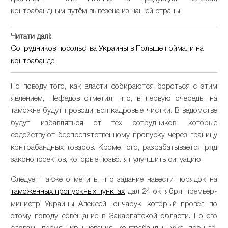
контрабандным путём вывезена из нашей страны.
Читати далі:
Сотрудников посольства Украины в Польше поймали на
контрабанде
По поводу того, как власти собираются бороться с этим
явлением, Нефёдов отметил, что, в первую очередь, на
таможне будут проводиться кадровые чистки. В ведомстве
будут избавляться от тех сотрудников, которые
содействуют беспрепятственному пропуску через границу
контрабандных товаров. Кроме того, разрабатывается ряд
законопроектов, которые позволят улучшить ситуацию.
Следует также отметить, что задание навести порядок на
таможенных пропускных пунктах
дал 24 октября премьер-
министр Украины Алексей Гончарук, который провёл по
этому поводу совещание в Закарпатской области. По его