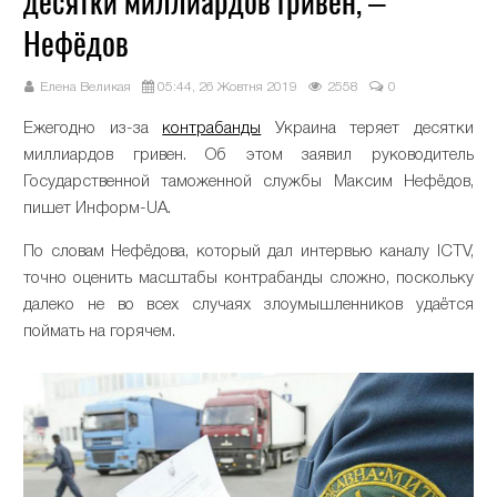
десятки миллиардов гривен, –
Нефёдов
Елена Великая
05:44, 26 Жовтня 2019
2558
0
Ежегодно из-за
контрабанды
Украина теряет десятки
миллиардов гривен. Об этом заявил руководитель
Государственной таможенной службы Максим Нефёдов,
пишет Информ-UA.
По словам Нефёдова, который дал интервью каналу ICTV,
точно оценить масштабы контрабанды сложно, поскольку
далеко не во всех случаях злоумышленников удаётся
поймать на горячем.