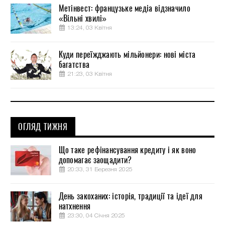
Метінвест: французьке медіа відзначило
«Вільні хвилі»
13:24, 03 Квітня
Куди переїжджають мільйонери: нові міста
багатства
21:23, 03 Квітня
ОГЛЯД ТИЖНЯ
Що таке рефінансування кредиту і як воно
допомагає заощадити?
20:33, 31 Березня 2025
День закоханих: історія, традиції та ідеї для
натхнення
23:30, 04 Січня 2025