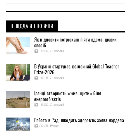
НЕЩОДАВНІ НОВИНИ
Як відновити потріскані п’яти вдома: дієвий
спосіб
19:20, Сьогодні
В Україні стартував ювілейний Global Teacher
Prize-2026
19:15, Сьогодні
Іранці створюють «живі щити» біля
енергооб’єктів
19:00, Сьогодні
Робота в Раді шкодить здоров’ю: заява нардепа
20:25, Вчора