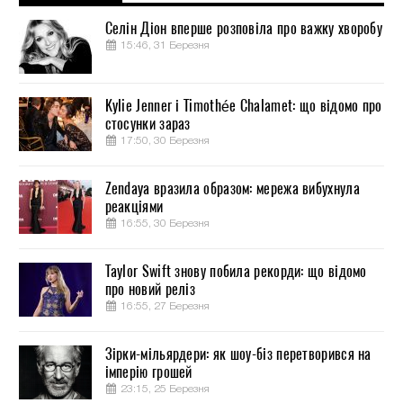
Селін Діон вперше розповіла про важку хворобу
15:46, 31 Березня
Kylie Jenner і Timothée Chalamet: що відомо про
стосунки зараз
17:50, 30 Березня
Zendaya вразила образом: мережа вибухнула
реакціями
16:55, 30 Березня
Taylor Swift знову побила рекорди: що відомо
про новий реліз
16:55, 27 Березня
Зірки-мільярдери: як шоу-біз перетворився на
імперію грошей
23:15, 25 Березня