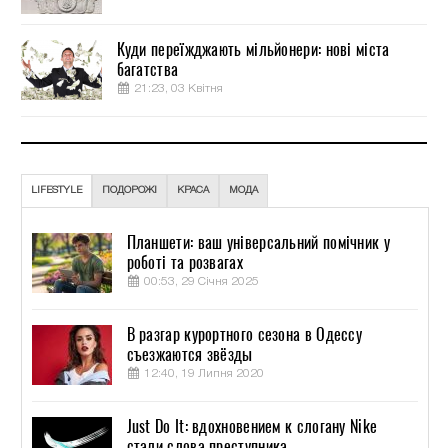
Куди переїжджають мільйонери: нові міста
багатства
21:23, 03 Квітня
LIFESTYLE
ПОДОРОЖІ
КРАСА
МОДА
Планшети: ваш універсальний помічник у
роботі та розвагах
00:53, 29 Січня 2025
В разгар курортного сезона в Одессу
съезжаются звёзды
12:40, 19 Липня 2020
Just Do It: вдохновением к слогану Nike
стали слова преступника