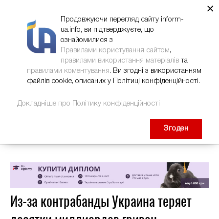
×
НОВИНИ
РЕКЛАМА
INFORM-UA
КОНТАКТИ
Продовжуючи перегляд сайту inform-
ua.info, ви підтверджуєте, що
ознайомилися з
Правилами користування сайтом
,
правилами використання матеріалів
та
правилами коментування
. Ви згодні з використанням
файлів cookie, описаних у Політиці конфіденційності.
Докладніше про Політику конфіденційності
Згоден
Из-за контрабанды Украина теряет