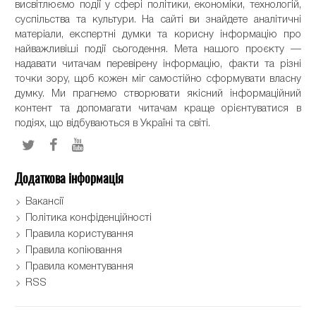
висвітлюємо події у сфері політики, економіки, технологій,
суспільства та культури. На сайті ви знайдете аналітичні
матеріали, експертні думки та корисну інформацію про
найважливіші події сьогодення. Мета нашого проєкту —
надавати читачам перевірену інформацію, факти та різні
точки зору, щоб кожен міг самостійно сформувати власну
думку. Ми прагнемо створювати якісний інформаційний
контент та допомагати читачам краще орієнтуватися в
подіях, що відбуваються в Україні та світі.
Додаткова інформація
Вакансії
Політика конфіденційності
Правила користування
Правила копіювання
Правила коментування
RSS