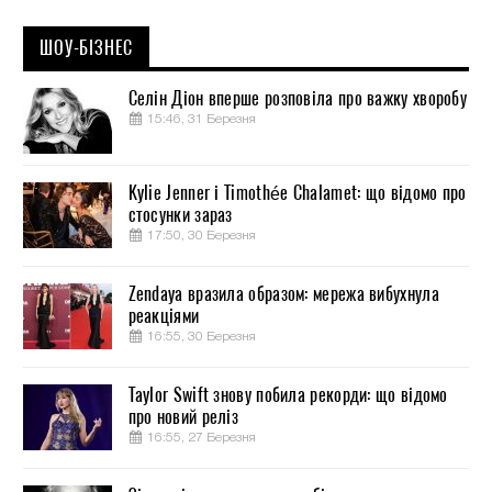
ШОУ-БІЗНЕС
Селін Діон вперше розповіла про важку хворобу
15:46, 31 Березня
Kylie Jenner і Timothée Chalamet: що відомо про
стосунки зараз
17:50, 30 Березня
Zendaya вразила образом: мережа вибухнула
реакціями
16:55, 30 Березня
Taylor Swift знову побила рекорди: що відомо
про новий реліз
16:55, 27 Березня