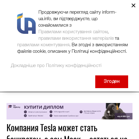
×
НОВИНИ
РЕКЛАМА
INFORM-UA
КОНТАКТИ
Продовжуючи перегляд сайту inform-
ua.info, ви підтверджуєте, що
ознайомилися з
Правилами користування сайтом
,
правилами використання матеріалів
та
правилами коментування
. Ви згодні з використанням
файлів cookie, описаних у Політиці конфіденційності.
Докладніше про Політику конфіденційності
Згоден
Компания Tesla может стать