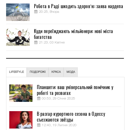
Робота в Раді шкодить здоров’ю: заява нардепа
20:25, Вчора
Куди переїжджають мільйонери: нові міста
багатства
21:23, 03 Квітня
LIFESTYLE
ПОДОРОЖІ
КРАСА
МОДА
Планшети: ваш універсальний помічник у
роботі та розвагах
00:53, 29 Січня 2025
В разгар курортного сезона в Одессу
съезжаются звёзды
12:40, 19 Липня 2020