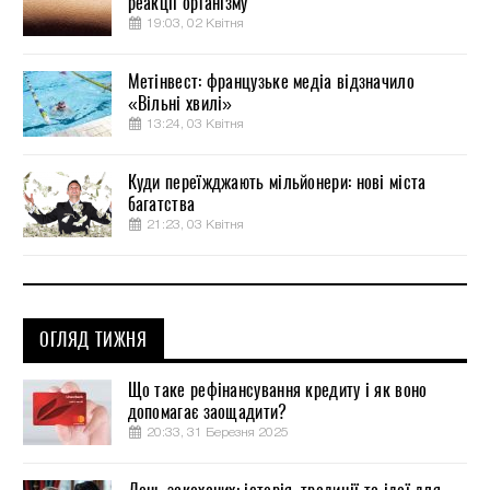
реакції організму
19:03, 02 Квітня
Метінвест: французьке медіа відзначило
«Вільні хвилі»
13:24, 03 Квітня
Куди переїжджають мільйонери: нові міста
багатства
21:23, 03 Квітня
ОГЛЯД ТИЖНЯ
Що таке рефінансування кредиту і як воно
допомагає заощадити?
20:33, 31 Березня 2025