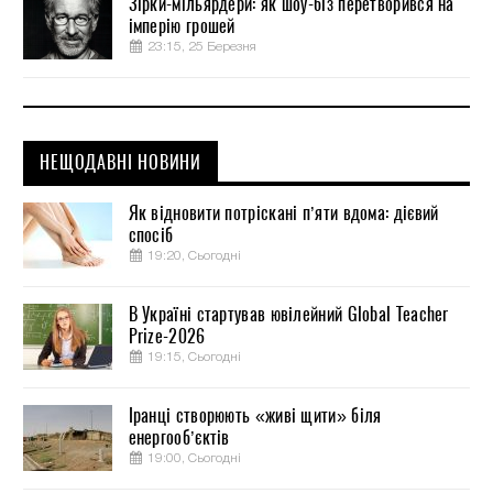
Зірки-мільярдери: як шоу-біз перетворився на
імперію грошей
23:15, 25 Березня
НЕЩОДАВНІ НОВИНИ
Як відновити потріскані п’яти вдома: дієвий
спосіб
19:20, Сьогодні
В Україні стартував ювілейний Global Teacher
Prize-2026
19:15, Сьогодні
Іранці створюють «живі щити» біля
енергооб’єктів
19:00, Сьогодні