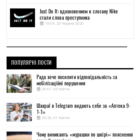
Just Do It: вдохновением к слогану Nike
стали слова преступника
19:04, 23 Червня 2020
ПОПУЛЯРНІ ПОСТИ
Рада хоче посилити відповідальність за
мобілізаційні порушення
20:07, 03 Квітня
Шахраї в Telegram видають себе за «Аптека 9-
1-1»
23:29, 01 Квітня
Чому виникають «мурашки по шкірі»: пояснення