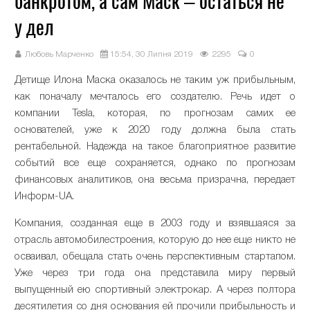
банкротом, а сам Маск – остаться не
у дел
Любовь Марченко
15:54, 30 Липня 2019
2295
0
Детище Илона Маска оказалось не таким уж прибыльным,
как поначалу мечталось его создателю. Речь идет о
компании Teslа, которая, по прогнозам самих ее
основателей, уже к 2020 году должна была стать
рентабельной. Надежда на такое благоприятное развитие
событий все еще сохраняется, однако по прогнозам
финансовых аналитиков, она весьма призрачна, передает
Информ-UA.
Компания, созданная еще в 2003 году и взявшаяся за
отрасль автомобилестроения, которую до нее еще никто не
осваивал, обещала стать очень перспективным стартапом.
Уже через три года она представила миру первый
выпущенный ею спортивный электрокар. А через полтора
десятилетия со дня основания ей прочили прибыльность и