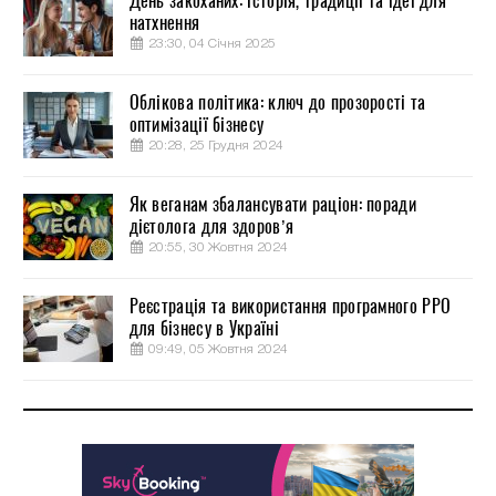
День закоханих: історія, традиції та ідеї для
натхнення
23:30, 04 Січня 2025
Облікова політика: ключ до прозорості та
оптимізації бізнесу
20:28, 25 Грудня 2024
Як веганам збалансувати раціон: поради
дієтолога для здоров’я
20:55, 30 Жовтня 2024
Реєстрація та використання програмного РРО
для бізнесу в Україні
09:49, 05 Жовтня 2024