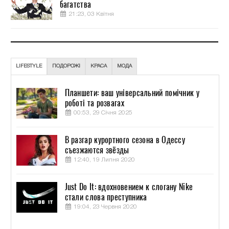
багатства
21:23, 03 Квітня
LIFESTYLE
ПОДОРОЖІ
КРАСА
МОДА
Планшети: ваш універсальний помічник у
роботі та розвагах
00:53, 29 Січня 2025
В разгар курортного сезона в Одессу
съезжаются звёзды
12:40, 19 Липня 2020
Just Do It: вдохновением к слогану Nike
стали слова преступника
19:04, 23 Червня 2020