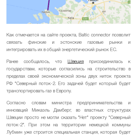
Как отмечается на сайте проекта, Baltic connector позволит
связать финские и эстонские газовые рынки и
интегрировать их в общий энергетический рынок ЕС.
Ранее сообщалось, что
Швеция
присоединилась к
государствам, которые согласились на строительство в
пределах своей экономической зоны двух ниток проекта
РФ "Северный поток-2. Его задачей будет который будет
транспортировать газ в Европу.
Согласно словам министра предпринимательства и
инноваций Микаэль Дамберг, во властных структурах
Швеции просто не могли сказать "Нет" проекту "Северный
поток-2". При этом на территории немецкой коммуны
Лубмин уже строится специальная станция, которая будет