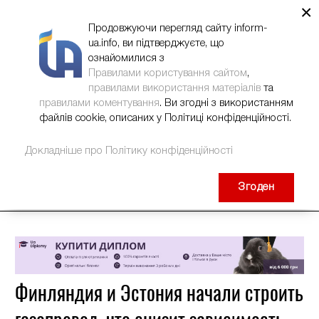
×
НОВИНИ
РЕКЛАМА
INFORM-UA
КОНТАКТИ
Продовжуючи перегляд сайту inform-
ua.info, ви підтверджуєте, що
ознайомилися з
Правилами користування сайтом
,
правилами використання матеріалів
та
правилами коментування
. Ви згодні з використанням
файлів cookie, описаних у Політиці конфіденційності.
Докладніше про Політику конфіденційності
Згоден
Финляндия и Эстония начали строить