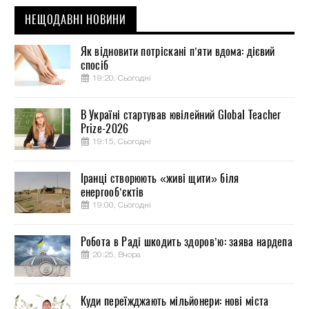
НЕЩОДАВНІ НОВИНИ
Як відновити потріскані п’яти вдома: дієвий
спосіб
19:20, Сьогодні
В Україні стартував ювілейний Global Teacher
Prize-2026
19:15, Сьогодні
Іранці створюють «живі щити» біля
енергооб’єктів
19:00, Сьогодні
Робота в Раді шкодить здоров’ю: заява нардепа
20:25, Вчора
Куди переїжджають мільйонери: нові міста