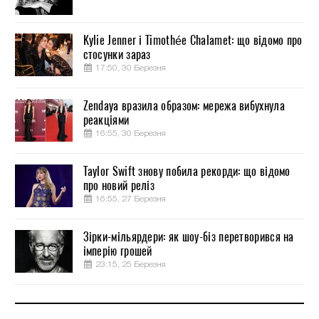
Kylie Jenner і Timothée Chalamet: що відомо про
стосунки зараз
17:50, 30 Березня
Zendaya вразила образом: мережа вибухнула
реакціями
16:55, 30 Березня
Taylor Swift знову побила рекорди: що відомо
про новий реліз
16:55, 27 Березня
Зірки-мільярдери: як шоу-біз перетворився на
імперію грошей
23:15, 25 Березня