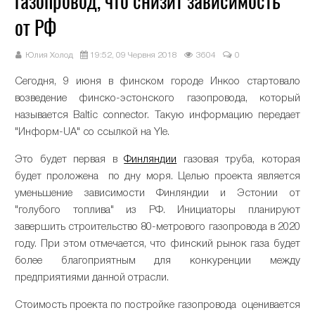
газопровод, что снизит зависимость
от РФ
Юлия Холод
19:52, 09 Червня 2018
3604
0
Сегодня, 9 июня в финском городе Инкоо стартовало
возведение финско-эстонского газопровода, который
называется Baltic connector. Такую информацию передает
"Информ-UA" со ссылкой на Yle.
Это будет первая в
Финляндии
газовая труба, которая
будет проложена по дну моря. Целью проекта является
уменьшение зависимости Финляндии и Эстонии от
"голубого топлива" из РФ. Инициаторы планируют
завершить строительство 80-метрового газопровода в 2020
году. При этом отмечается, что финский рынок газа будет
более благоприятным для конкуренции между
предприятиями данной отрасли.
Стоимость проекта по постройке газопровода оценивается