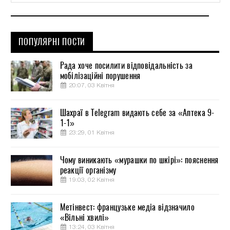
ПОПУЛЯРНІ ПОСТИ
Рада хоче посилити відповідальність за
мобілізаційні порушення
20:07, 03 Квітня
Шахраї в Telegram видають себе за «Аптека 9-
1-1»
23:29, 01 Квітня
Чому виникають «мурашки по шкірі»: пояснення
реакції організму
19:03, 02 Квітня
Метінвест: французьке медіа відзначило
«Вільні хвилі»
13:24, 03 Квітня