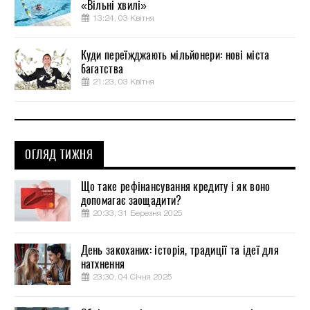
«Вільні хвилі»
13:24, 03 Квітня
Куди переїжджають мільйонери: нові міста
багатства
21:23, 03 Квітня
ОГЛЯД ТИЖНЯ
Що таке рефінансування кредиту і як воно
допомагає заощадити?
20:33, 31 Березня 2025
День закоханих: історія, традиції та ідеї для
натхнення
23:30, 04 Січня 2025