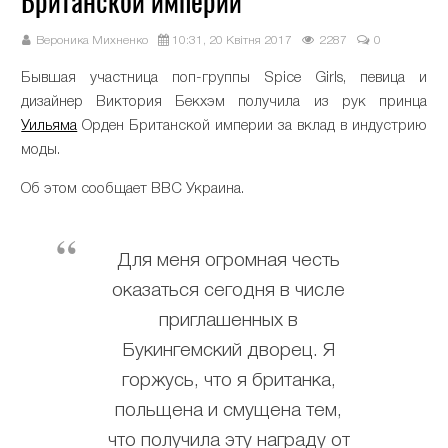
Британской империи
Вероника Михненко
10:31, 20 Квітня 2017
2287
0
Бывшая участница поп-группы Spice Girls, певица и
дизайнер Виктория Бекхэм получила из рук принца
Уильяма
Орден Британской империи за вклад в индустрию
моды.
Об этом сообщает BBC Украина.
Для меня огромная честь
оказаться сегодня в числе
приглашенных в
Букингемский дворец. Я
горжусь, что я британка,
польщена и смущена тем,
что получила эту награду от