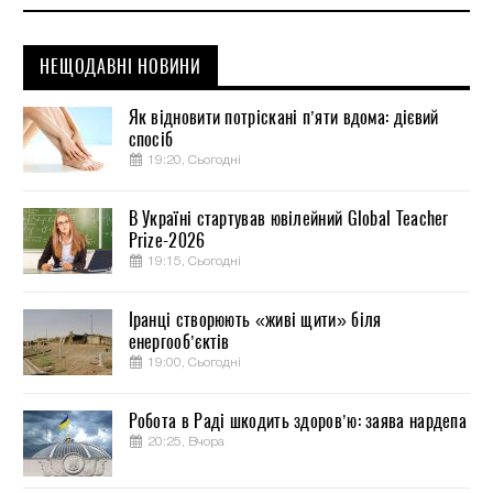
НЕЩОДАВНІ НОВИНИ
Як відновити потріскані п’яти вдома: дієвий
спосіб
19:20, Сьогодні
В Україні стартував ювілейний Global Teacher
Prize-2026
19:15, Сьогодні
Іранці створюють «живі щити» біля
енергооб’єктів
19:00, Сьогодні
Робота в Раді шкодить здоров’ю: заява нардепа
20:25, Вчора