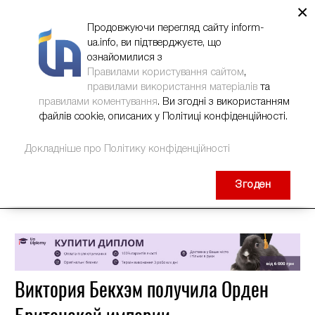
×
НОВИНИ
РЕКЛАМА
INFORM-UA
КОНТАКТИ
Продовжуючи перегляд сайту inform-
ua.info, ви підтверджуєте, що
ознайомилися з
Правилами користування сайтом
,
правилами використання матеріалів
та
правилами коментування
. Ви згодні з використанням
файлів cookie, описаних у Політиці конфіденційності.
Докладніше про Політику конфіденційності
Згоден
Виктория Бекхэм получила Орден