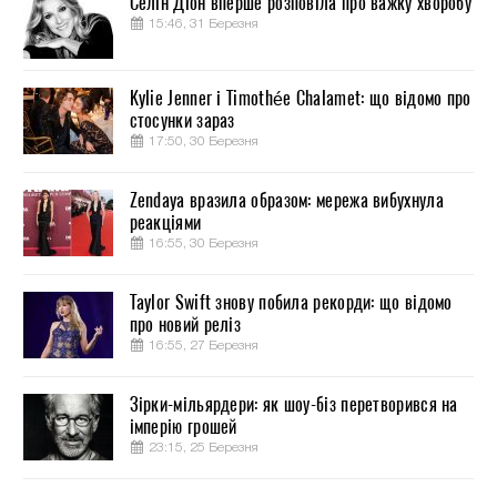
Селін Діон вперше розповіла про важку хворобу
15:46, 31 Березня
Kylie Jenner і Timothée Chalamet: що відомо про
стосунки зараз
17:50, 30 Березня
Zendaya вразила образом: мережа вибухнула
реакціями
16:55, 30 Березня
Taylor Swift знову побила рекорди: що відомо
про новий реліз
16:55, 27 Березня
Зірки-мільярдери: як шоу-біз перетворився на
імперію грошей
23:15, 25 Березня