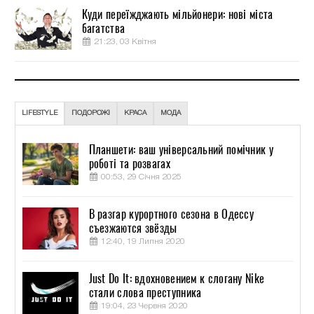
Куди переїжджають мільйонери: нові міста
багатства
21:23, 03 Квітня
LIFESTYLE
ПОДОРОЖІ
КРАСА
МОДА
Планшети: ваш універсальний помічник у
роботі та розвагах
00:53, 29 Січня 2025
В разгар курортного сезона в Одессу
съезжаются звёзды
12:40, 19 Липня 2020
Just Do It: вдохновением к слогану Nike
стали слова преступника
19:04, 23 Червня 2020