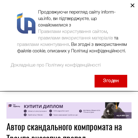
×
НОВИНИ
РЕКЛАМА
INFORM-UA
КОНТАКТИ
Продовжуючи перегляд сайту inform-
ua.info, ви підтверджуєте, що
ознайомилися з
Правилами користування сайтом
,
правилами використання матеріалів
та
правилами коментування
. Ви згодні з використанням
файлів cookie, описаних у Політиці конфіденційності.
Докладніше про Політику конфіденційності
Згоден
Автор скандального компромата на