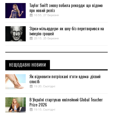
Taylor Swift знову побила рекорди: що відомо
про новий реліз
16:55, 27 Березня
Зірки-мільярдери: як шоу-біз перетворився на
імперію грошей
23:15, 25 Березня
НЕЩОДАВНІ НОВИНИ
Як відновити потріскані п’яти вдома: дієвий
спосіб
19:20, Сьогодні
В Україні стартував ювілейний Global Teacher
Prize-2026
19:15, Сьогодні