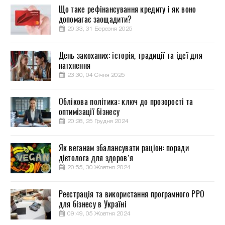
Що таке рефінансування кредиту і як воно
допомагає заощадити?
20:33, 31 Березня 2025
День закоханих: історія, традиції та ідеї для
натхнення
23:30, 04 Січня 2025
Облікова політика: ключ до прозорості та
оптимізації бізнесу
20:28, 25 Грудня 2024
Як веганам збалансувати раціон: поради
дієтолога для здоров’я
20:55, 30 Жовтня 2024
Реєстрація та використання програмного РРО
для бізнесу в Україні
09:49, 05 Жовтня 2024