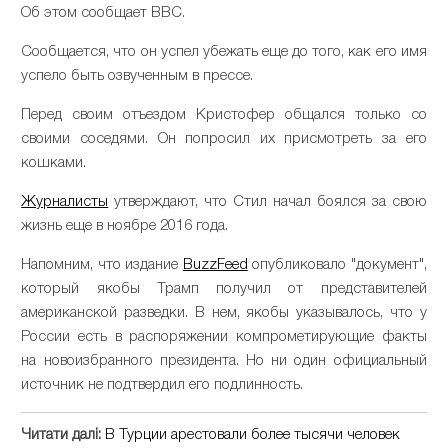
Об этом сообщает ВВС.
Сообщается, что он успел убежать еще до того, как его имя
успело быть озвученным в прессе.
Перед своим отъездом Кристофер общался только со
своими соседями. Он попросил их присмотреть за его
кошками.
Журналисты
утверждают, что Стил начал боялся за свою
жизнь еще в ноябре 2016 года.
Напомним, что издание
BuzzFeed
опубликовало "документ",
который якобы Трамп получил от представителей
американской разведки. В нем, якобы указывалось, что у
России есть в распоряжении компрометирующие факты
на новоизбранного президента. Но ни один официальный
источник не подтвердил его подлинность.
Читати далі:
В Турции арестовали более тысячи человек