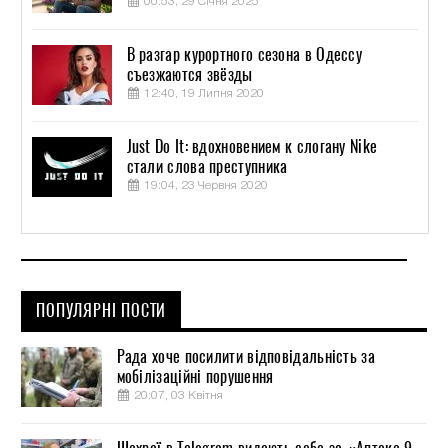
00:53, 29 Січня 2025
В разгар курортного сезона в Одессу
съезжаются звёзды
12:40, 19 Липня 2020
Just Do It: вдохновением к слогану Nike
стали слова преступника
19:04, 23 Червня 2020
ПОПУЛЯРНІ ПОСТИ
Рада хоче посилити відповідальність за
мобілізаційні порушення
20:07, 03 Квітня