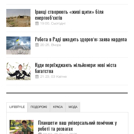
Іранці створюють «живі щити» біля
енергооб’єктів
19:00, Сьогодні
Робота в Раді шкодить здоров’ю: заява нардепа
20:25, Вчора
Куди переїжджають мільйонери: нові міста
багатства
21:23, 03 Квітня
LIFESTYLE
ПОДОРОЖІ
КРАСА
МОДА
Планшети: ваш універсальний помічник у
роботі та розвагах