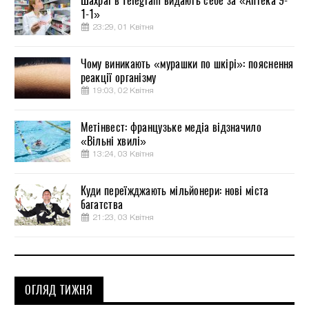
Шахраї в Telegram видають себе за «Аптека 9-
1-1»
23:29, 01 Квітня
Чому виникають «мурашки по шкірі»: пояснення
реакції організму
19:03, 02 Квітня
Метінвест: французьке медіа відзначило
«Вільні хвилі»
13:24, 03 Квітня
Куди переїжджають мільйонери: нові міста
багатства
21:23, 03 Квітня
ОГЛЯД ТИЖНЯ