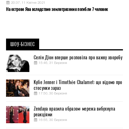
20:37, 11 Квітня 2021
На острове Ява вследствие землетрясения погибли 7 человек
ШОУ-БІЗНЕС
Селін Діон вперше розповіла про важку хворобу
15:46, 31 Березня
Kylie Jenner і Timothée Chalamet: що відомо про
стосунки зараз
17:50, 30 Березня
Zendaya вразила образом: мережа вибухнула
реакціями
16:55, 30 Березня