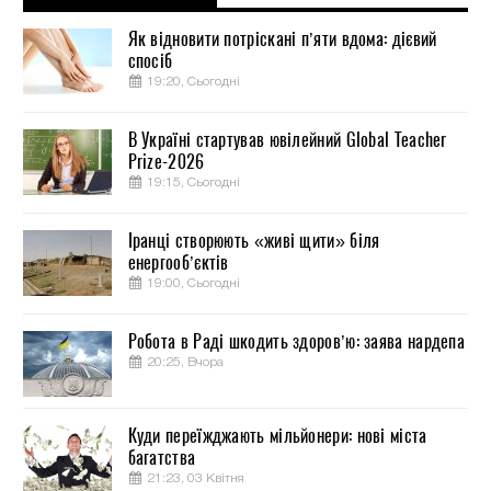
Як відновити потріскані п’яти вдома: дієвий
спосіб
19:20, Сьогодні
В Україні стартував ювілейний Global Teacher
Prize-2026
19:15, Сьогодні
Іранці створюють «живі щити» біля
енергооб’єктів
19:00, Сьогодні
Робота в Раді шкодить здоров’ю: заява нардепа
20:25, Вчора
Куди переїжджають мільйонери: нові міста
багатства
21:23, 03 Квітня