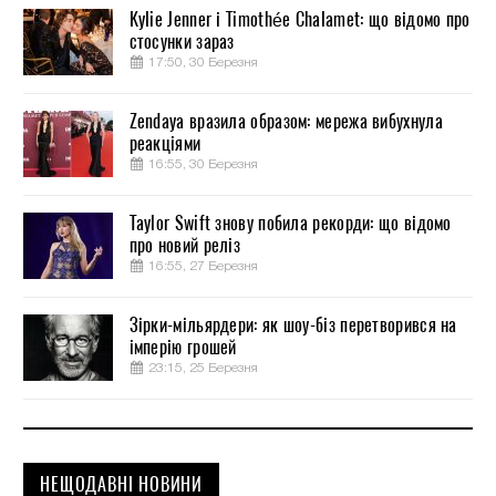
Kylie Jenner і Timothée Chalamet: що відомо про
стосунки зараз
17:50, 30 Березня
Zendaya вразила образом: мережа вибухнула
реакціями
16:55, 30 Березня
Taylor Swift знову побила рекорди: що відомо
про новий реліз
16:55, 27 Березня
Зірки-мільярдери: як шоу-біз перетворився на
імперію грошей
23:15, 25 Березня
НЕЩОДАВНІ НОВИНИ