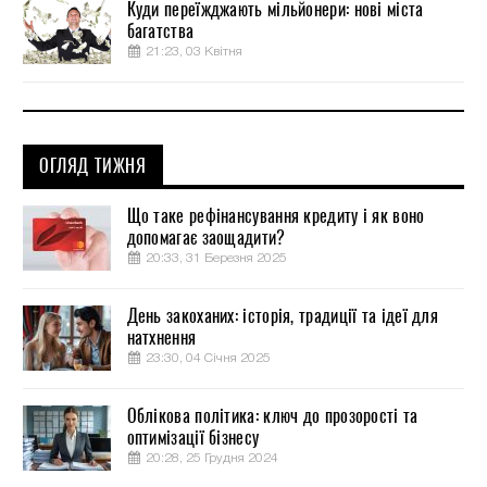
Куди переїжджають мільйонери: нові міста
багатства
21:23, 03 Квітня
ОГЛЯД ТИЖНЯ
Що таке рефінансування кредиту і як воно
допомагає заощадити?
20:33, 31 Березня 2025
День закоханих: історія, традиції та ідеї для
натхнення
23:30, 04 Січня 2025
Облікова політика: ключ до прозорості та
оптимізації бізнесу
20:28, 25 Грудня 2024