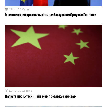
19:14, 02 Квітня
Макрон заявив про можливість розблокування Ормузької протоки
23:47, 30 Березня
Напруга між Китаєм і Тайванем продовжує зростати