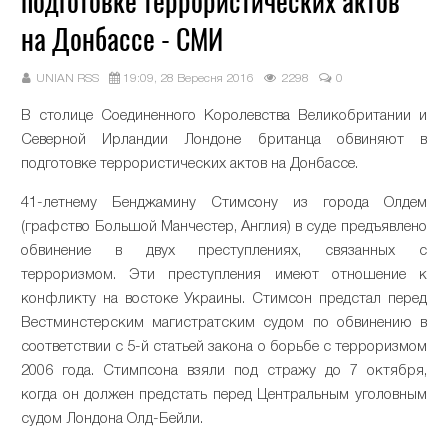
подготовке террористических актов
на Донбассе - СМИ
UNIAN RSS
19:09, 28 Вересня 2016
2298
0
В столице Соединенного Королевства Великобритании и
Северной Ирландии Лондоне британца обвиняют в
подготовке террористических актов на Донбассе.
41-летнему Бенджамину Стимсону из города Олдем
(графство Большой Манчестер, Англия) в суде предъявлено
обвинение в двух преступлениях, связанных с
терроризмом. Эти преступления имеют отношение к
конфликту на востоке Украины. Стимсон предстал перед
Вестминстерским магистратским судом по обвинению в
соответствии с 5-й статьей закона о борьбе с терроризмом
2006 года. Стимпсона взяли под стражу до 7 октября,
когда он должен предстать перед Центральным уголовным
судом Лондона Олд-Бейли.