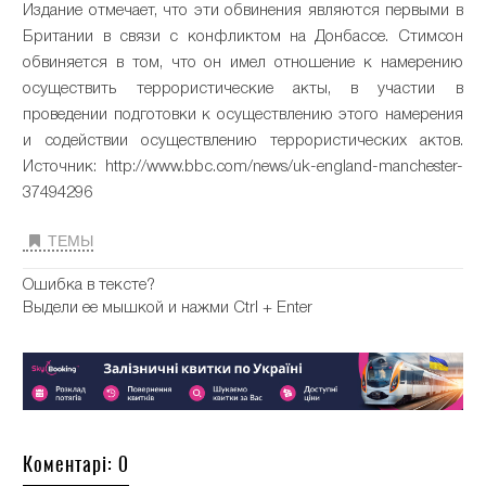
Издание отмечает, что эти обвинения являются первыми в
Британии в связи с конфликтом на Донбассе. Стимсон
обвиняется в том, что он имел отношение к намерению
осуществить террористические акты, в участии в
проведении подготовки к осуществлению этого намерения
и содействии осуществлению террористических актов.
Источник: http://www.bbc.com/news/uk-england-manchester-
37494296
ТЕМЫ
Ошибка в тексте?
Выдели ее мышкой и нажми Ctrl + Enter
Коментарі: 0