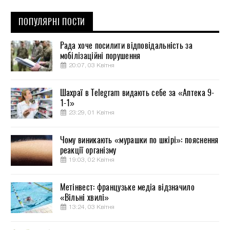
ПОПУЛЯРНІ ПОСТИ
Рада хоче посилити відповідальність за
мобілізаційні порушення
20:07, 03 Квітня
Шахраї в Telegram видають себе за «Аптека 9-
1-1»
23:29, 01 Квітня
Чому виникають «мурашки по шкірі»: пояснення
реакції організму
19:03, 02 Квітня
Метінвест: французьке медіа відзначило
«Вільні хвилі»
13:24, 03 Квітня