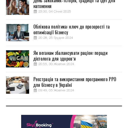
День закоханих: історія, традиції та ідеї для
натхнення
23:30, 04 Січня 2025
Облікова політика: ключ до прозорості та
оптимізації бізнесу
20:28, 25 Грудня 2024
Як веганам збалансувати раціон: поради
дієтолога для здоров’я
20:55, 30 Жовтня 2024
Реєстрація та використання програмного РРО
для бізнесу в Україні
09:49, 05 Жовтня 2024