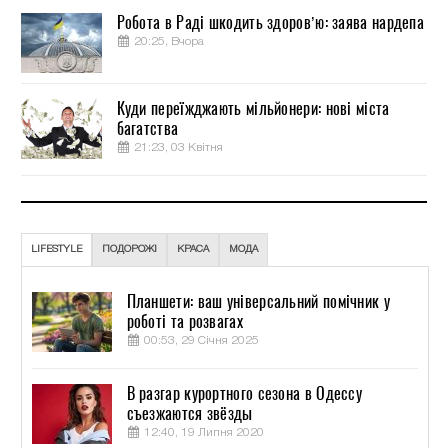
Робота в Раді шкодить здоров’ю: заява нардепа
20:25, Вчора
Куди переїжджають мільйонери: нові міста
багатства
21:23, 03 Квітня
LIFESTYLE
ПОДОРОЖІ
КРАСА
МОДА
Планшети: ваш універсальний помічник у
роботі та розвагах
00:53, 29 Січня 2025
В разгар курортного сезона в Одессу
съезжаются звёзды
12:40, 19 Липня 2020