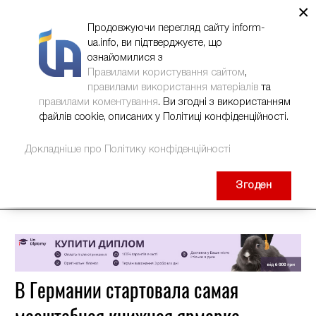
×
НОВИНИ
РЕКЛАМА
INFORM-UA
КОНТАКТИ
Продовжуючи перегляд сайту inform-
ua.info, ви підтверджуєте, що
ознайомилися з
Правилами користування сайтом
,
правилами використання матеріалів
та
правилами коментування
. Ви згодні з використанням
файлів cookie, описаних у Політиці конфіденційності.
Докладніше про Політику конфіденційності
Згоден
В Германии стартовала самая