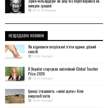
Зірки-мільярдери: як шоу-біз перетворився на
імперію грошей
23:15, 25 Березня
НЕЩОДАВНІ НОВИНИ
Як відновити потріскані п’яти вдома: дієвий
спосіб
19:20, Сьогодні
В Україні стартував ювілейний Global Teacher
Prize-2026
19:15, Сьогодні
Іранці створюють «живі щити» біля
енергооб’єктів
19:00, Сьогодні