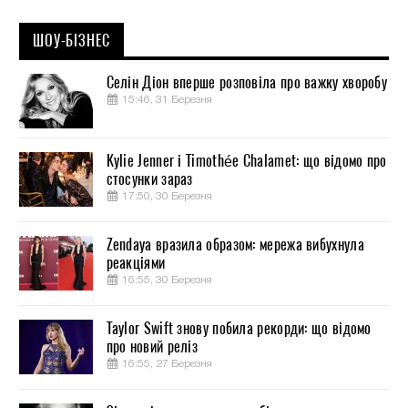
ШОУ-БІЗНЕС
Селін Діон вперше розповіла про важку хворобу
15:46, 31 Березня
Kylie Jenner і Timothée Chalamet: що відомо про
стосунки зараз
17:50, 30 Березня
Zendaya вразила образом: мережа вибухнула
реакціями
16:55, 30 Березня
Taylor Swift знову побила рекорди: що відомо
про новий реліз
16:55, 27 Березня