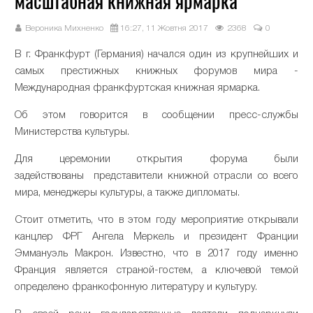
масштабная книжная ярмарка
Вероника Михненко
16:27, 11 Жовтня 2017
2368
0
В г. Франкфурт (Германия) начался один из крупнейших и
самых престижных книжных форумов мира -
Международная франкфуртская книжная ярмарка.
Об этом говорится в сообщении пресс-службы
Министерства культуры.
Для церемонии открытия форума были
задействованы представители книжной отрасли со всего
мира, менеджеры культуры, а также дипломаты.
Стоит отметить, что в этом году мероприятие открывали
канцлер ФРГ Ангела Меркель и президент Франции
Эммануэль Макрон. Известно, что в 2017 году именно
Франция является страной-гостем, а ключевой темой
определено франкофонную литературу и культуру.