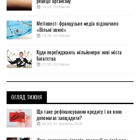
реакції організму
19:03, 02 Квітня
Метінвест: французьке медіа відзначило
«Вільні хвилі»
13:24, 03 Квітня
Куди переїжджають мільйонери: нові міста
багатства
21:23, 03 Квітня
ОГЛЯД ТИЖНЯ
Що таке рефінансування кредиту і як воно
допомагає заощадити?
20:33, 31 Березня 2025