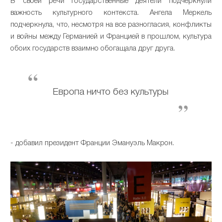
В своей речи государственные деятели подчеркнули
важность культурного контекста. Ангела Меркель
подчеркнула, что, несмотря на все разногласия, конфликты
и войны между Германией и Францией в прошлом, культура
обоих государств взаимно обогащала друг друга.
Европа ничто без культуры
- добавил президент Франции Эмануэль Макрон.