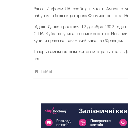
Ранее Информ-UA сообщал, что в Америке у
бабушка в больнице города Флемингтон, штат Н
Адель Данлоп родился 12 декабря 1902 года в
США, Куба получила независимость от Испании,
купили права на Панамский канал во Франции.
Теперь самым старым жителем страны стала Де
лет.
ТЕМЫ