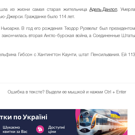
шла из жизни самая старая жительница
Адель Данлоп
. Умерл
ью-Джерси. Гражданке было 114 лет.
 Ньюарке. В год его рождения Теодор Рузвельт был президенто
 закончилась вторая Англо-бурская война, а Соединенные Штат
льфина Гибсон с Хантингтон Каунти, штат Пенсильвания. Ей 11
Ошибка в тексте?
Выдели ее мышкой и нажми Ctrl + Enter