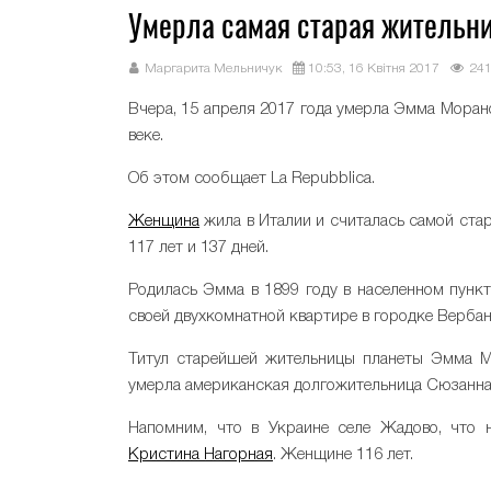
Умерла самая старая жительн
Маргарита Мельничук
10:53, 16 Квітня 2017
24
Вчера, 15 апреля 2017 года умерла Эмма Моран
веке.
Об этом сообщает La Repubblica.
Женщина
жила в Италии и считалась самой ста
117 лет и 137 дней.
Родилась Эмма в 1899 году в населенном пункт
своей двухкомнатной квартире в городке Вербан
Титул старейшей жительницы планеты Эмма Мо
умерла американская долгожительница Сюзанн
Напомним, что в Украине селе Жадово, что 
Кристина Нагорная
. Женщине 116 лет.