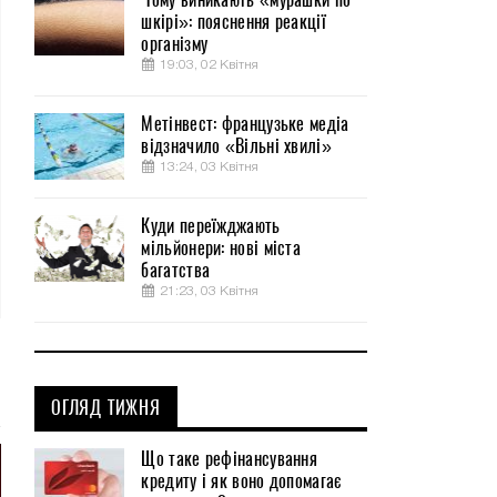
шкірі»: пояснення реакції
організму
19:03, 02 Квітня
Метінвест: французьке медіа
відзначило «Вільні хвилі»
13:24, 03 Квітня
Куди переїжджають
мільйонери: нові міста
багатства
21:23, 03 Квітня
ОГЛЯД ТИЖНЯ
Що таке рефінансування
кредиту і як воно допомагає