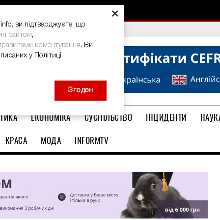
×
nfo, ви підтверджуєте, що
bal Teacher Prize-2026
ня сайтом
,
правилами коментування
. Ви
описаних у Політиці
Згоден
ТИКА
ЕКОНОМІКА
СУСПІЛЬСТВО
ІНЦИДЕНТИ
НАУК
КРАСА
МОДА
INFORMTV