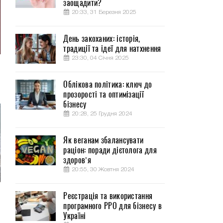
заощадити?
20:33, 31 Березня 2025
День закоханих: історія,
традиції та ідеї для натхнення
23:30, 04 Січня 2025
Облікова політика: ключ до
прозорості та оптимізації
бізнесу
20:28, 25 Грудня 2024
Як веганам збалансувати
раціон: поради дієтолога для
здоров’я
20:55, 30 Жовтня 2024
Реєстрація та використання
програмного РРО для бізнесу в
Україні