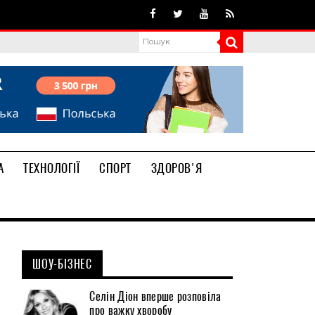
А
ТЕХНОЛОГІЇ
СПОРТ
ЗДОРОВ'Я
ШОУ-БІЗНЕС
Селін Діон вперше розповіла
про важку хворобу