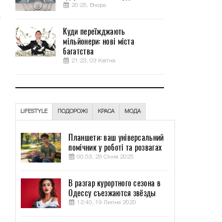
20:25, Вчора
а
Куди переїжджають
мільйонери: нові міста
м
багатства
ы
21:23, 03 Квітня
3
LIFESTYLE
ПОДОРОЖІ
КРАСА
МОДА
Планшети: ваш універсальний
помічник у роботі та розвагах
00:53, 29 Січня 2025
В разгар курортного сезона в
Одессу съезжаются звёзды
12:40, 19 Липня 2020