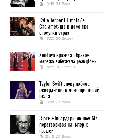
15:46, 31 Березня
Kylie Jenner і Timothée
Chalamet: що відомо про
X
стосунки зараз
17:50, 30 Березня
Zendaya вразила образом:
мережа вибухнула реакціями
о
16:55, 30 Березня
в
Taylor Swift знову побила
рекорди: що відомо про новий
реліз
е
16:55, 27 Березня
Зірки-мільярдери: як шоу-біз
ы
перетворився на імперію
грошей
23:15, 25 Березня