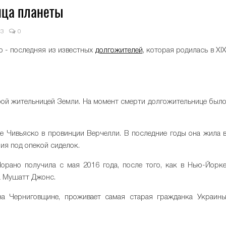
ица планеты
13
0
о - последняя из известных
долгожителей
, которая родилась в XI
рой жительницей Земли. На момент смерти долгожительнице был
е Чивьяско в провинции Верчелли. В последние годы она жила 
ия под опекой сиделок.
рано получила с мая 2016 года, после того, как в Нью-Йорк
а Мушатт Джонс.
на Черниговщине, проживает самая старая гражданка Украин