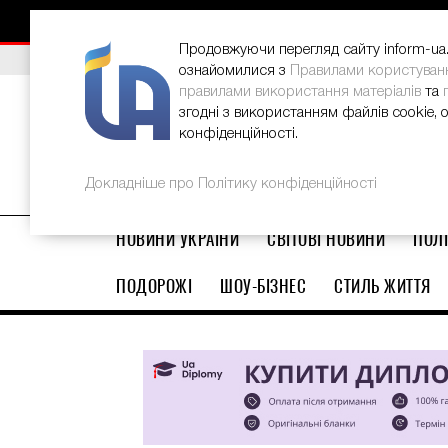
НОВИНИ
РЕКЛАМА
INFORM-UA
КОНТАКТИ
Продовжуючи перегляд сайту inform-ua.i
ВИБІР РЕДАКЦІЇ
В Україні стартував ювілейний Glo
ознайомилися з
Правилами користуван
правилами використання матеріалів
та
згодні з використанням файлів cookie, 
конфіденційності.
Докладніше про Політику конфіденційності
НОВИНИ УКРАЇНИ
СВІТОВІ НОВИНИ
ПОЛІ
ПОДОРОЖІ
ШОУ-БІЗНЕС
СТИЛЬ ЖИТТЯ