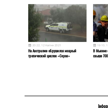
20:22, 12 Квітня 2021
19:10, 
На Австралию обрушился мощный
В Мьянме 
тропический циклон «Сероя»
свыше 700
Інфор