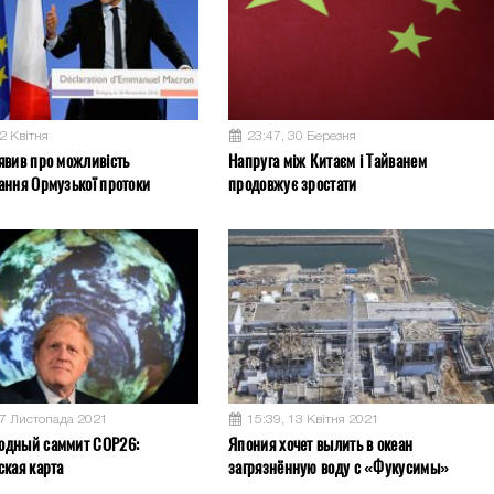
2 Квітня
23:47, 30 Березня
явив про можливість
Напруга між Китаєм і Тайванем
ання Ормузької протоки
продовжує зростати
17 Листопада 2021
15:39, 13 Квітня 2021
одный саммит COP26:
Япония хочет вылить в океан
ская карта
загрязнённую воду с «Фукусимы»