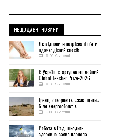
НЕЩОДАВНІ НОВИНИ
Як відновити потріскані п’яти
вдома: дієвий спосіб
19:20, Сьогодні
В Україні стартував ювілейний
Global Teacher Prize-2026
19:15, Сьогодні
Іранці створюють «живі щити»
біля енергооб’єктів
19:00, Сьогодні
Робота в Раді шкодить
здоров’ю: заява нардепа