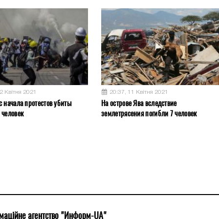
12 Квітня 2021
20:37, 11 Квітня 2021
с начала протестов убиты
На острове Ява вследствие
 человек
землетрясения погибли 7 человек
маційне агентство "Информ-UA"