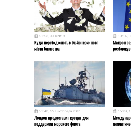
21:23, 03 Квітня
19:14, 0
Куди переїжджають мільйонери: нові
Макрон за
міста багатства
розблокув
21:40, 25 Листопада 2021
15:29, 
Лондон предоставит кредит для
Междунар
поддержки морского флота
аналитиче