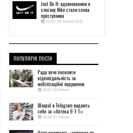
Just Do It: вдохновением к
слогану Nike стали слова
преступника
19:04, 23 Червня 2020
ПОПУЛЯРНІ ПОСТИ
Рада хоче посилити
відповідальність за
мобілізаційні порушення
20:07, 03 Квітня
Шахраї в Telegram видають
себе за «Аптека 9-1-1»
23:29, 01 Квітня
Чому виникають «мурашки по