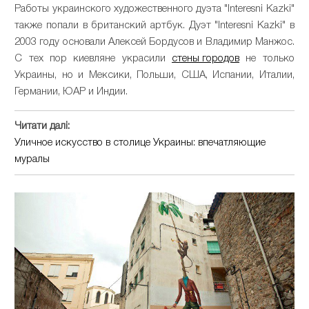
Работы украинского художественного дуэта "Interesni Kazki"
также попали в британский артбук. Дуэт "Interesni Kazki" в
2003 году основали Алексей Бордусов и Владимир Манжос.
С тех пор киевляне украсили
стены городов
не только
Украины, но и Мексики, Польши, США, Испании, Италии,
Германии, ЮАР и Индии.
Читати далі:
Уличное искусство в столице Украины: впечатляющие
муралы