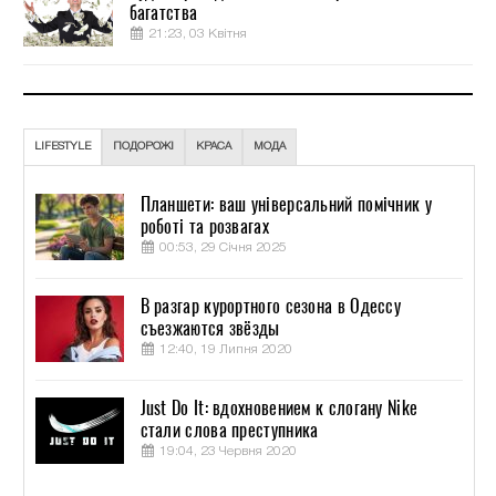
багатства
21:23, 03 Квітня
LIFESTYLE
ПОДОРОЖІ
КРАСА
МОДА
Планшети: ваш універсальний помічник у
роботі та розвагах
00:53, 29 Січня 2025
В разгар курортного сезона в Одессу
съезжаются звёзды
12:40, 19 Липня 2020
Just Do It: вдохновением к слогану Nike
стали слова преступника
19:04, 23 Червня 2020