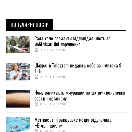
ПОПУЛЯРНІ ПОСТИ
Рада хоче посилити відповідальність за
мобілізаційні порушення
20:07, 03 Квітня
Шахраї в Telegram видають себе за «Аптека 9-
1-1»
23:29, 01 Квітня
Чому виникають «мурашки по шкірі»: пояснення
реакції організму
19:03, 02 Квітня
Метінвест: французьке медіа відзначило
«Вільні хвилі»
13:24, 03 Квітня