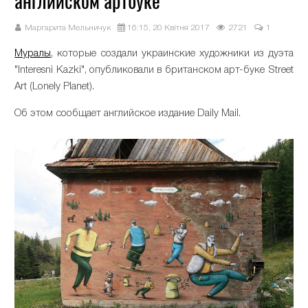
английском артбуке
Маргарита Мельничук
16:15, 20 Квітня 2017
2721
1
Муралы
, которые создали украинские художники из дуэта
"Interesni Kazki", опубликовали в британском арт-буке Street
Art (Lonely Planet).
Об этом сообщает английское издание Daily Mail.