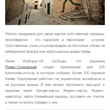
Ребята придумали для своих картин собственные термины:
произведения - это паранойя, а персонажи - штрихи.
Собственный стиль отшлифовывали на бетонных стенах на
набережной Днепра или заброшенных домах Киева.
Ранее Информ-UA cообщал, что украинец
Роман Сосновский
создал приложение для iOS
kyivmurals.com/ua, в котором собрано более 100 муралов
Киева. Приложение работает на украинском, английском и
на русском языках. В нем можно проложить маршрут к
муралам через Google-карты, Яндекс-карты, Яндекс-
навигатор, найти ближайшие муралы, составить их список,
а также почитать справку о них.