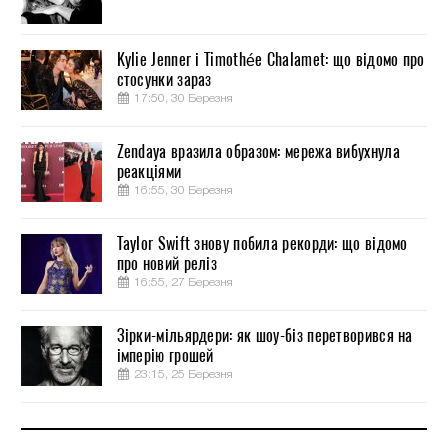
Kylie Jenner і Timothée Chalamet: що відомо про
стосунки зараз
17:50, 30 Березня
Zendaya вразила образом: мережа вибухнула
реакціями
16:55, 30 Березня
Taylor Swift знову побила рекорди: що відомо
про новий реліз
16:55, 27 Березня
Зірки-мільярдери: як шоу-біз перетворився на
імперію грошей
23:15, 25 Березня