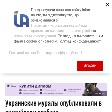
×
НОВИНИ
РЕКЛАМА
INFORM-UA
КОНТАКТИ
Продовжуючи перегляд сайту inform-
ua.info, ви підтверджуєте, що
ознайомилися з
Правилами користування сайтом
,
правилами використання матеріалів
та
правилами коментування
. Ви згодні з використанням
файлів cookie, описаних у Політиці конфіденційності.
Докладніше про Політику конфіденційності
Згоден
Украинские муралы опубликовали в