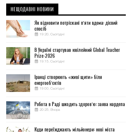
НЕЩОДАВНІ НОВИНИ
Як відновити потріскані п’яти вдома: дієвий
спосіб
19:20, Сьогодні
В Україні стартував ювілейний Global Teacher
Prize-2026
19:15, Сьогодні
Іранці створюють «живі щити» біля
енергооб’єктів
19:00, Сьогодні
Робота в Раді шкодить здоров’ю: заява нардепа
20:25, Вчора
Куди переїжджають мільйонери: нові міста