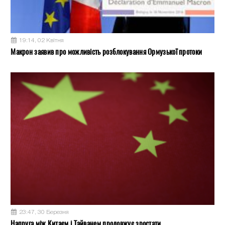
19:14, 02 Квітня
Макрон заявив про можливість розблокування Ормузької протоки
23:47, 30 Березня
Напруга між Китаєм і Тайванем продовжує зростати