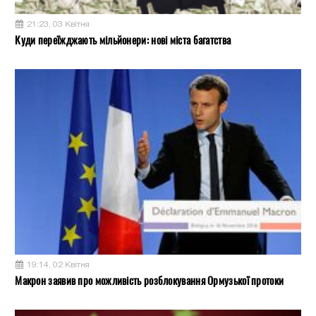
21:23, 03 Квітня
Куди переїжджають мільйонери: нові міста багатства
19:14, 02 Квітня
Макрон заявив про можливість розблокування Ормузької протоки