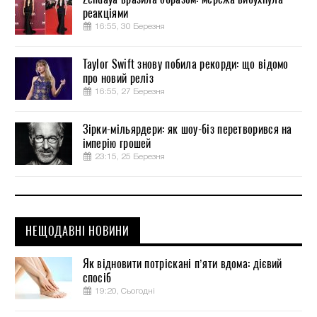
реакціями
16:55, 30 Березня
Taylor Swift знову побила рекорди: що відомо
про новий реліз
16:55, 27 Березня
Зірки-мільярдери: як шоу-біз перетворився на
імперію грошей
23:15, 25 Березня
НЕЩОДАВНІ НОВИНИ
Як відновити потріскані п’яти вдома: дієвий
спосіб
19:20, Сьогодні