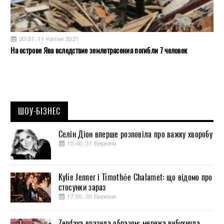
20:37, 11 Квітня 2021
На острове Ява вследствие землетрясения погибли 7 человек
ШОУ-БІЗНЕС
Селін Діон вперше розповіла про важку хворобу
15:46, 31 Березня
Kylie Jenner і Timothée Chalamet: що відомо про
стосунки зараз
17:50, 30 Березня
Zendaya вразила образом: мережа вибухнула