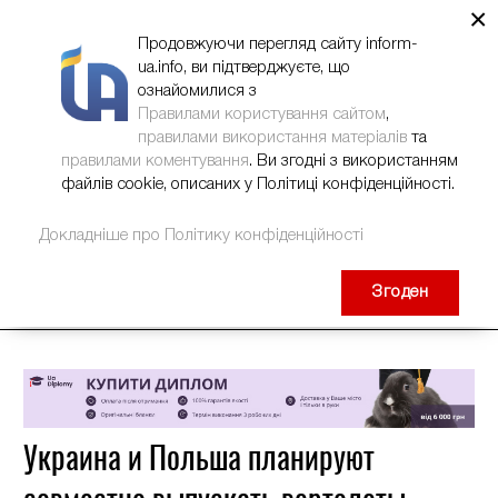
×
НОВИНИ
РЕКЛАМА
INFORM-UA
КОНТАКТИ
Продовжуючи перегляд сайту inform-
ua.info, ви підтверджуєте, що
ознайомилися з
Правилами користування сайтом
,
правилами використання матеріалів
та
правилами коментування
. Ви згодні з використанням
файлів cookie, описаних у Політиці конфіденційності.
Докладніше про Політику конфіденційності
Згоден
Украина и Польша планируют