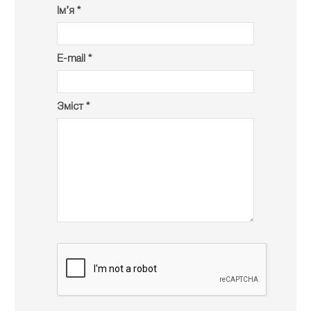
Ім’я *
E-mail *
Зміст *