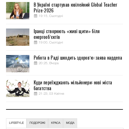
В Україні стартував ювілейний Global Teacher
Prize-2026
19:15, Сьогодні
Іранці створюють «живі щити» біля
енергооб’єктів
19:00, Сьогодні
Робота в Раді шкодить здоров’ю: заява нардепа
20:25, Вчора
Куди переїжджають мільйонери: нові міста
багатства
21:23, 03 Квітня
LIFESTYLE
ПОДОРОЖІ
КРАСА
МОДА