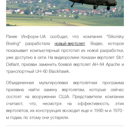
Ранее Информ-UA сообщал, что компания "Sikorsky
Boeing" разработала
новый вертолет
. Видео, которое
показывает компьютерный прототип их новой разработки,
уже доступно в сети. На видеоролике показан вертолет Sb1
Defiant, призван заменить боевой вертолет AH-64 Apache и
транспортный UH-60 Blackhawk.
Объединенная мультиролевая вертолетная программа
призвана найти замену вертолетам, которые сейчас
состоят на вооружении США. Представители компании
считают, что, несмотря на эффективность этих
вертолетов, их конструкция восходит еще к 1960-м и 1970-
м годам, по этому они устарели.