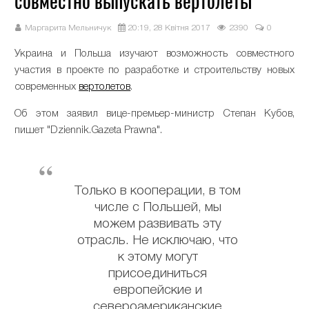
совместно выпускать вертолеты
Маргарита Мельничук
20:19, 28 Квітня 2017
2390
0
Украина и Польша изучают возможность совместного
участия в проекте по разработке и строительству новых
современных
вертолетов
.
Об этом заявил вице-премьер-министр Степан Кубов,
пишет "Dziennik.Gazeta Prawna".
Только в кооперации, в том
числе с Польшей, мы
можем развивать эту
отрасль. Не исключаю, что
к этому могут
присоединиться
европейские и
североамериканские