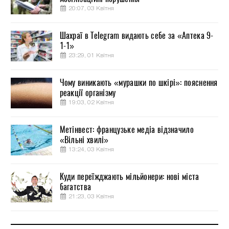
20:07, 03 Квітня
Шахраї в Telegram видають себе за «Аптека 9-
1-1»
23:29, 01 Квітня
Чому виникають «мурашки по шкірі»: пояснення
реакції організму
19:03, 02 Квітня
Метінвест: французьке медіа відзначило
«Вільні хвилі»
13:24, 03 Квітня
Куди переїжджають мільйонери: нові міста
багатства
21:23, 03 Квітня