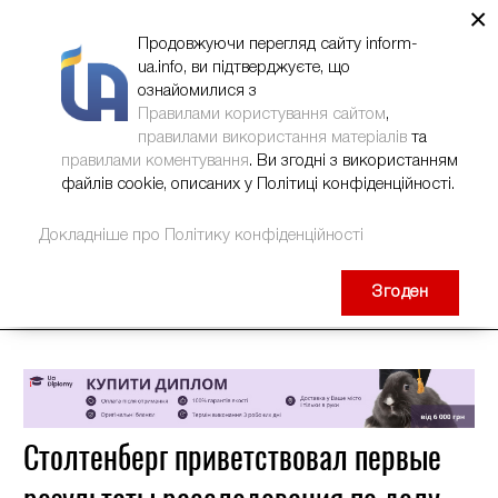
×
НОВИНИ
РЕКЛАМА
INFORM-UA
КОНТАКТИ
Продовжуючи перегляд сайту inform-
ua.info, ви підтверджуєте, що
ознайомилися з
Правилами користування сайтом
,
правилами використання матеріалів
та
правилами коментування
. Ви згодні з використанням
файлів cookie, описаних у Політиці конфіденційності.
Докладніше про Політику конфіденційності
Згоден
Столтенберг приветствовал первые