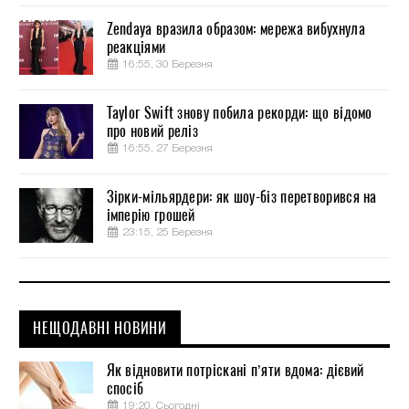
Zendaya вразила образом: мережа вибухнула
реакціями
16:55, 30 Березня
Taylor Swift знову побила рекорди: що відомо
про новий реліз
16:55, 27 Березня
Зірки-мільярдери: як шоу-біз перетворився на
імперію грошей
23:15, 25 Березня
НЕЩОДАВНІ НОВИНИ
Як відновити потріскані п’яти вдома: дієвий
спосіб
19:20, Сьогодні