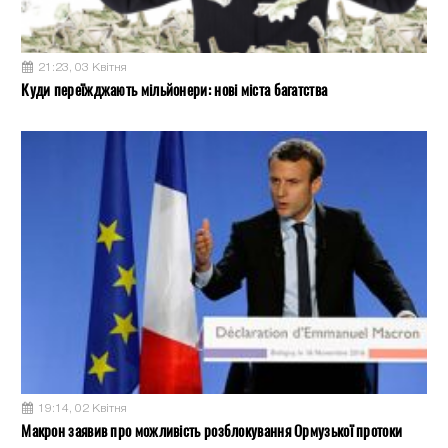
21:23, 03 Квітня
Куди переїжджають мільйонери: нові міста багатства
19:14, 02 Квітня
Макрон заявив про можливість розблокування Ормузької протоки