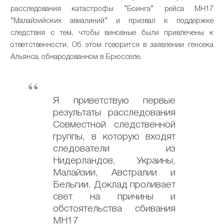
расследования катастрофы ”Боинга” рейса МН17
”Малайзийских авиалиний” и призвал к поддержке
следствия с тем, чтобы виновные были привлечены к
ответственности. Об этом говорится в заявлении генсека
Альянса, обнародованном в Брюсселе.
Я приветствую первые
результаты расследования
Совместной следственной
группы, в которую входят
следователи из
Нидерландов, Украины,
Малайзии, Австралии и
Бельгии. Доклад проливает
свет на причины и
обстоятельства сбивания
МН17