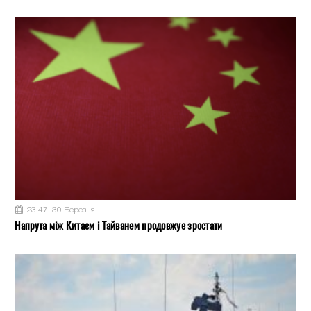
23:47, 30 Березня
Напруга між Китаєм і Тайванем продовжує зростати