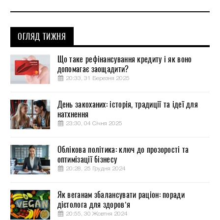
ОГЛЯД ТИЖНЯ
Що таке рефінансування кредиту і як воно
допомагає заощадити?
20:33, 31 Березня 2025
День закоханих: історія, традиції та ідеї для
натхнення
23:30, 04 Січня 2025
Облікова політика: ключ до прозорості та
оптимізації бізнесу
20:28, 25 Грудня 2024
Як веганам збалансувати раціон: поради
дієтолога для здоров’я
20:55, 30 Жовтня 2024