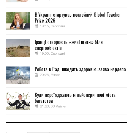
В Україні стартував ювілейний Global Teacher
Prize-2026
19:15, Сьогодні
Іранці створюють «живі щити» біля
енергооб’єктів
19:00, Сьогодні
Робота в Раді шкодить здоров’ю: заява нардепа
20:25, Вчора
Куди переїжджають мільйонери: нові міста
багатства
21:23, 03 Квітня