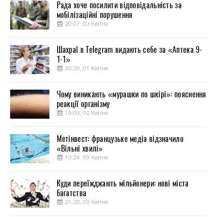
Рада хоче посилити відповідальність за
мобілізаційні порушення
20:07, 03 Квітня
Шахраї в Telegram видають себе за «Аптека 9-
1-1»
23:29, 01 Квітня
Чому виникають «мурашки по шкірі»: пояснення
реакції організму
19:03, 02 Квітня
Метінвест: французьке медіа відзначило
«Вільні хвилі»
13:24, 03 Квітня
Куди переїжджають мільйонери: нові міста
багатства
21:23, 03 Квітня