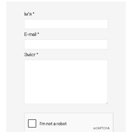
Ім’я *
E-mail *
Зміст *