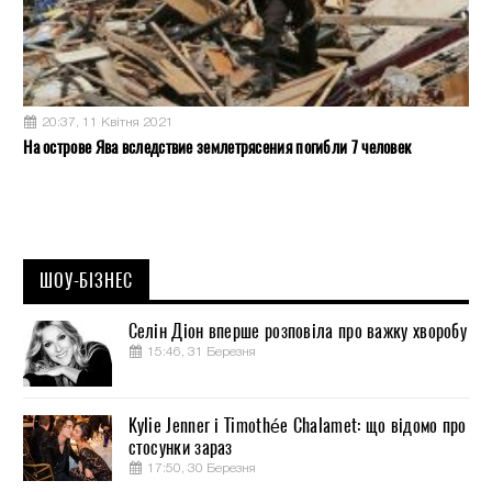
20:37, 11 Квітня 2021
На острове Ява вследствие землетрясения погибли 7 человек
ШОУ-БІЗНЕС
Селін Діон вперше розповіла про важку хворобу
15:46, 31 Березня
Kylie Jenner і Timothée Chalamet: що відомо про
стосунки зараз
17:50, 30 Березня