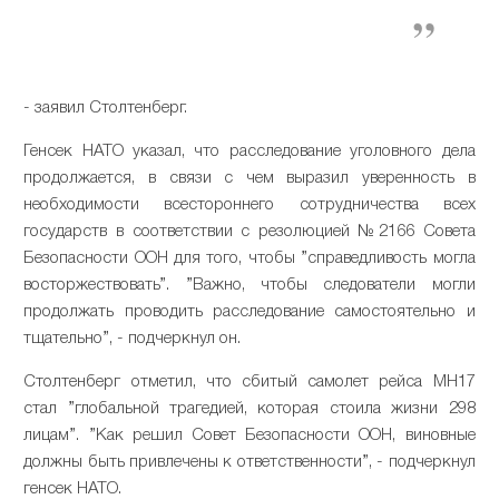
- заявил Столтенберг.
Генсек НАТО указал, что расследование уголовного дела
продолжается, в связи с чем выразил уверенность в
необходимости всестороннего сотрудничества всех
государств в соответствии с резолюцией №2166 Совета
Безопасности ООН для того, чтобы ”справедливость могла
восторжествовать”. ”Важно, чтобы следователи могли
продолжать проводить расследование самостоятельно и
тщательно”, - подчеркнул он.
Столтенберг отметил, что сбитый самолет рейса МН17
стал ”глобальной трагедией, которая стоила жизни 298
лицам”. ”Как решил Совет Безопасности ООН, виновные
должны быть привлечены к ответственности”, - подчеркнул
генсек НАТО.