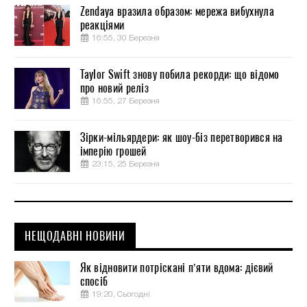
Zendaya вразила образом: мережа вибухнула
реакціями
16:55, 30 Березня
Taylor Swift знову побила рекорди: що відомо
про новий реліз
16:55, 27 Березня
Зірки-мільярдери: як шоу-біз перетворився на
імперію грошей
23:15, 25 Березня
НЕЩОДАВНІ НОВИНИ
Як відновити потріскані п’яти вдома: дієвий
спосіб
19:20, Сьогодні