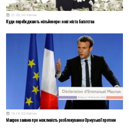
21:23, 03 Квітня
Куди переїжджають мільйонери: нові міста багатства
19:14, 02 Квітня
Макрон заявив про можливість розблокування Ормузької протоки