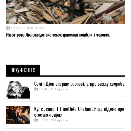
20:37, 11 Квітня 2021
На острове Ява вследствие землетрясения погибли 7 человек
ШОУ-БІЗНЕС
Селін Діон вперше розповіла про важку хворобу
15:46, 31 Березня
Kylie Jenner і Timothée Chalamet: що відомо про
стосунки зараз
17:50, 30 Березня