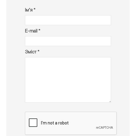
Ім’я *
E-mail *
Зміст *