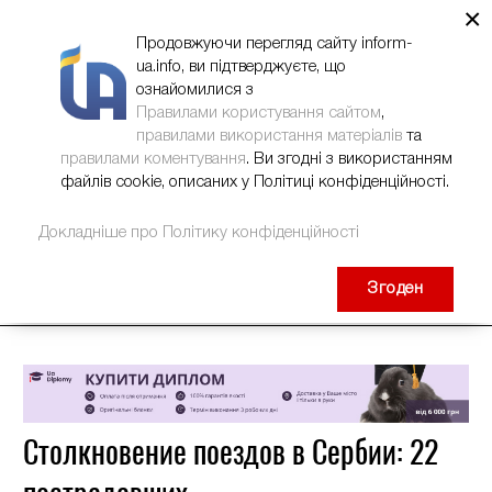
×
НОВИНИ
РЕКЛАМА
INFORM-UA
КОНТАКТИ
Продовжуючи перегляд сайту inform-
ua.info, ви підтверджуєте, що
ознайомилися з
Правилами користування сайтом
,
правилами використання матеріалів
та
правилами коментування
. Ви згодні з використанням
файлів cookie, описаних у Політиці конфіденційності.
Докладніше про Політику конфіденційності
Згоден
Столкновение поездов в Сербии: 22