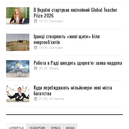
В Україні стартував ювілейний Global Teacher
Prize-2026
19:15, Сьогодні
Іранці створюють «живі щити» біля
енергооб’єктів
19:00, Сьогодні
Робота в Раді шкодить здоров’ю: заява нардепа
20:25, Вчора
Куди переїжджають мільйонери: нові міста
багатства
21:23, 03 Квітня
LIFESTYLE
ПОДОРОЖІ
КРАСА
МОДА