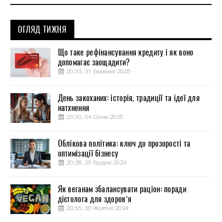
ОГЛЯД ТИЖНЯ
Що таке рефінансування кредиту і як воно
допомагає заощадити?
20:33, 31 Березня 2025
День закоханих: історія, традиції та ідеї для
натхнення
23:30, 04 Січня 2025
Облікова політика: ключ до прозорості та
оптимізації бізнесу
20:28, 25 Грудня 2024
Як веганам збалансувати раціон: поради
дієтолога для здоров’я
20:55, 30 Жовтня 2024