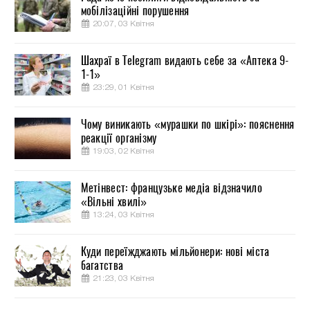
мобілізаційні порушення
20:07, 03 Квітня
Шахраї в Telegram видають себе за «Аптека 9-
1-1»
23:29, 01 Квітня
Чому виникають «мурашки по шкірі»: пояснення
реакції організму
19:03, 02 Квітня
Метінвест: французьке медіа відзначило
«Вільні хвилі»
13:24, 03 Квітня
Куди переїжджають мільйонери: нові міста
багатства
21:23, 03 Квітня