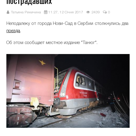
пострадавших
Татьяна Рикичина
11:27, 12 Січня 2017
2439
0
Неподалеку от города Нови-Сад в Сербии столкнулись два
поезда
.
Об этом сообщает местное издание "Танюг".