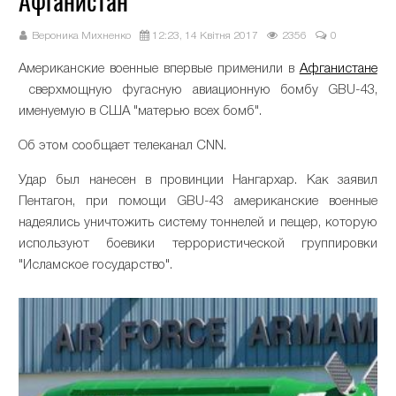
Афганистан
Вероника Михненко
12:23, 14 Квітня 2017
2356
0
Американские военные впервые применили в
Афганистане
сверхмощную фугасную авиационную бомбу GBU-43,
именуемую в США "матерью всех бомб".
Об этом сообщает телеканал CNN.
Удар был нанесен в провинции Нангархар. Как заявил
Пентагон, при помощи GBU-43 американские военные
надеялись уничтожить систему тоннелей и пещер, которую
используют боевики террористической группировки
"Исламское государство".