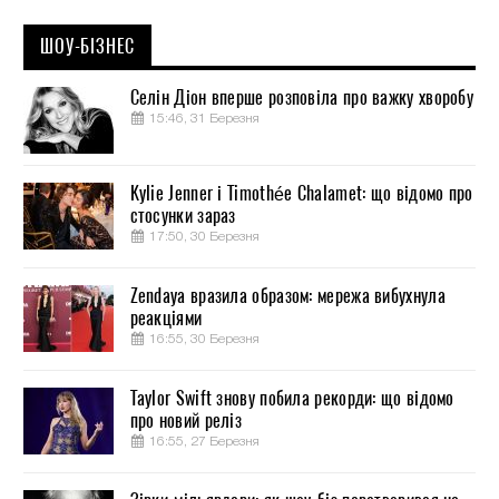
ШОУ-БІЗНЕС
Селін Діон вперше розповіла про важку хворобу
15:46, 31 Березня
Kylie Jenner і Timothée Chalamet: що відомо про
стосунки зараз
17:50, 30 Березня
Zendaya вразила образом: мережа вибухнула
реакціями
16:55, 30 Березня
Taylor Swift знову побила рекорди: що відомо
про новий реліз
16:55, 27 Березня