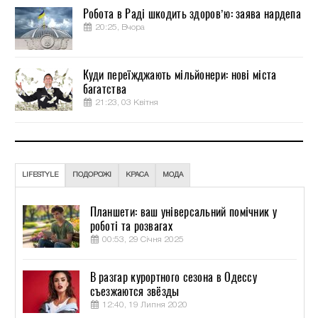
Робота в Раді шкодить здоров’ю: заява нардепа
20:25, Вчора
Куди переїжджають мільйонери: нові міста
багатства
21:23, 03 Квітня
LIFESTYLE
ПОДОРОЖІ
КРАСА
МОДА
Планшети: ваш універсальний помічник у
роботі та розвагах
00:53, 29 Січня 2025
В разгар курортного сезона в Одессу
съезжаются звёзды
12:40, 19 Липня 2020