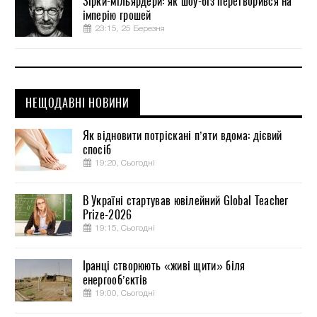
Зірки-мільярдери: як шоу-біз перетворився на
імперію грошей
23:15, 25 Березня
НЕЩОДАВНІ НОВИНИ
Як відновити потріскані п’яти вдома: дієвий
спосіб
19:20, Сьогодні
В Україні стартував ювілейний Global Teacher
Prize-2026
19:15, Сьогодні
Іранці створюють «живі щити» біля
енергооб’єктів
19:00, Сьогодні