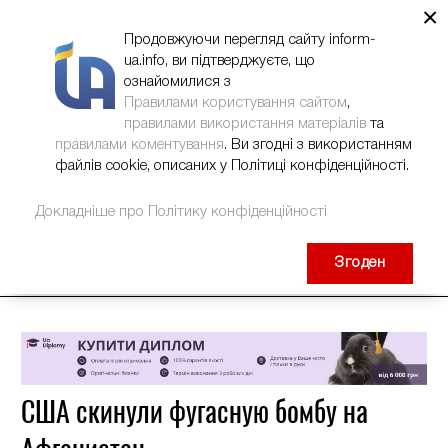
×
НОВИНИ
РЕКЛАМА
INFORM-UA
КОНТАКТИ
Продовжуючи перегляд сайту inform-
ua.info, ви підтверджуєте, що
ознайомилися з
Правилами користування сайтом
,
правилами використання матеріалів
та
правилами коментування
. Ви згодні з використанням
файлів cookie, описаних у Політиці конфіденційності.
Докладніше про Політику конфіденційності
Згоден
США скинули фугасную бомбу на