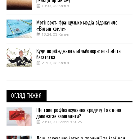
реакції організму
19:03, 02 Квітня
Метінвест: французьке медіа відзначило
«Вільні хвилі»
13:24, 03 Квітня
Куди переїжджають мільйонери: нові міста
багатства
21:23, 03 Квітня
ОГЛЯД ТИЖНЯ
Що таке рефінансування кредиту і як воно
допомагає заощадити?
20:33, 31 Березня 2025
День закоханих: історія, традиції та ідеї для