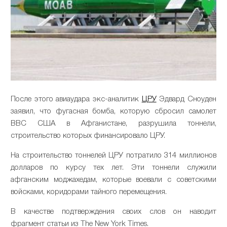
После этого авиаудара экс-аналитик
ЦРУ
Эдвард Сноуден
заявил, что фугасная бомба, которую сбросил самолет
ВВС США в Афганистане, разрушила тоннели,
строительство которых финансировало ЦРУ.
На строительство тоннелей ЦРУ потратило 314 миллионов
долларов по курсу тех лет. Эти тоннели служили
афганским моджахедам, которые воевали с советскими
войсками, коридорами тайного перемещения.
В качестве подтверждения своих слов он наводит
фрагмент статьи из The New York Times.