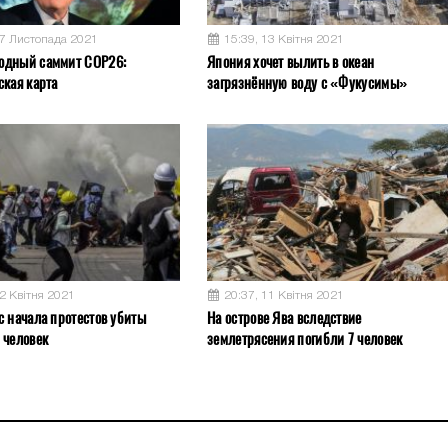
17 Листопада 2021
15:39, 13 Квітня 2021
одный саммит COP26:
Япония хочет вылить в океан
ская карта
загрязнённую воду с «Фукусимы»
12 Квітня 2021
20:37, 11 Квітня 2021
с начала протестов убиты
На острове Ява вследствие
 человек
землетрясения погибли 7 человек