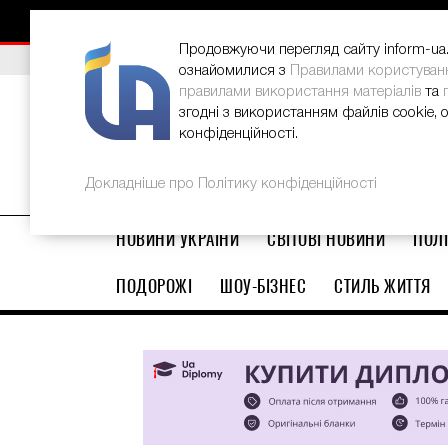
НОВИНИ
РЕКЛАМА
INFORM-UA
КОНТАКТИ
Продовжуючи перегляд сайту inform-ua.i
ВИБІР РЕДАКЦІЇ
В Україні стартував ювілейний Glo
ознайомилися з
Правилами користуван
правилами використання матеріалів
та
згодні з використанням файлів cookie, 
конфіденційності.
Докладніше про Політику конфіденційності
НОВИНИ УКРАЇНИ
СВІТОВІ НОВИНИ
ПОЛІ
ПОДОРОЖІ
ШОУ-БІЗНЕС
СТИЛЬ ЖИТТЯ