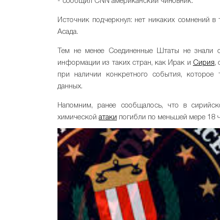
- сообщил CNN американский чиновник.
Источник подчеркнул: нет никаких сомнений в 
Асада.
Тем не менее Соединенные Штаты не знали об
информации из таких стран, как Ирак и
Сирия
,
при наличии конкретного события, которое 
данных.
Напомним, ранее сообщалось, что в сирийск
химической
атаки
погибли по меньшей мере 18 ч