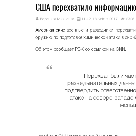
США перехватило информацию 
Вероника Михненко
11:42, 13 Квітня 2017
2325
Американские
военные и разведчики перехвати
оружию по подготовке химической атаки в сири
Об этом сообщает РБК со ссылкой на CNN.
Перехват были час
разведывательных данных
подтвердить ответственно
атаке на северо-западе 
меньш