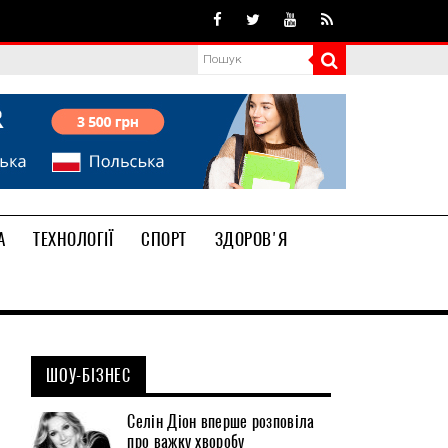
А
ТЕХНОЛОГІЇ
СПОРТ
ЗДОРОВ'Я
ШОУ-БІЗНЕС
Селін Діон вперше розповіла
про важку хворобу