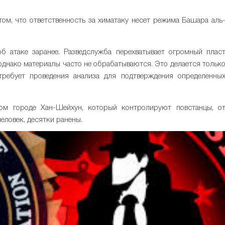
том, что ответственность за химатаку несет режима Башара аль
 атаке заранее. Разведслужба перехватывает огромный плас
 однако материалы часто не обрабатываются. Это делается тольк
требует проведения анализа для подтверждения определенны
ом городе Хан-Шейхун, который контролируют повстанцы, о
еловек, десятки ранены.