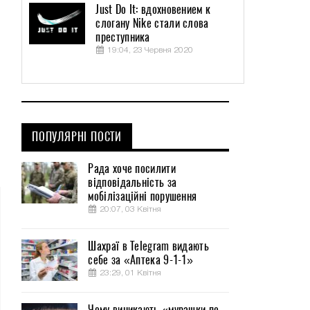
Just Do It: вдохновением к
слогану Nike стали слова
преступника
19:04, 23 Червня 2020
ПОПУЛЯРНІ ПОСТИ
Рада хоче посилити
відповідальність за
мобілізаційні порушення
20:07, 03 Квітня
Шахраї в Telegram видають
себе за «Аптека 9-1-1»
23:29, 01 Квітня
Чому виникають «мурашки по