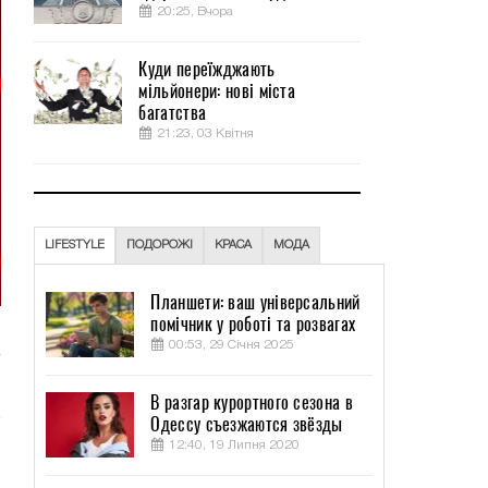
20:25, Вчора
Куди переїжджають
мільйонери: нові міста
багатства
21:23, 03 Квітня
LIFESTYLE
ПОДОРОЖІ
КРАСА
МОДА
Планшети: ваш універсальний
помічник у роботі та розвагах
00:53, 29 Січня 2025
В разгар курортного сезона в
Одессу съезжаются звёзды
12:40, 19 Липня 2020