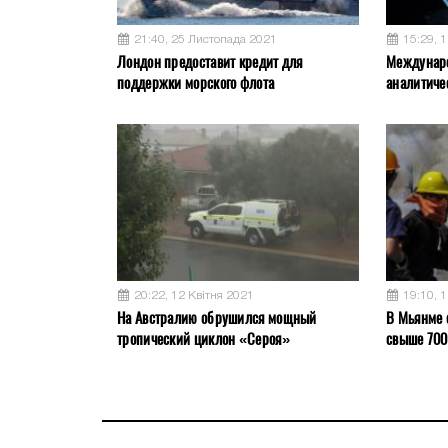
21:40, 25 Листопада 2021
15:29, 
Лондон предоставит кредит для
Междунар
поддержки морского флота
аналитиче
20:22, 12 Квітня 2021
19:10, 
На Австралию обрушился мощный
В Мьянме 
тропический циклон «Сероя»
свыше 700