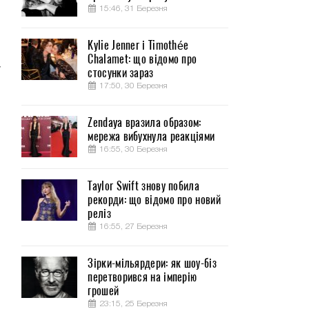
15:46, 31 Березня
Kylie Jenner і Timothée
Chalamet: що відомо про
у
стосунки зараз
17:50, 30 Березня
Zendaya вразила образом:
мережа вибухнула реакціями
16:55, 30 Березня
Taylor Swift знову побила
рекорди: що відомо про новий
реліз
16:55, 27 Березня
Зірки-мільярдери: як шоу-біз
перетворився на імперію
грошей
23:15, 25 Березня