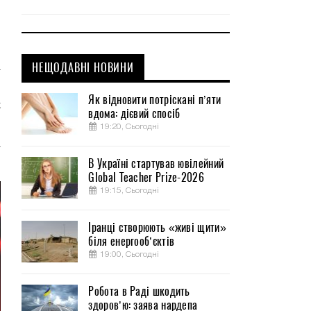
-
НЕЩОДАВНІ НОВИНИ
т
о
Як відновити потріскані п’яти
х
вдома: дієвий спосіб
19:20, Сьогодні
т
В Україні стартував ювілейний
Global Teacher Prize-2026
19:15, Сьогодні
Іранці створюють «живі щити»
біля енергооб’єктів
19:00, Сьогодні
Робота в Раді шкодить
здоров’ю: заява нардепа