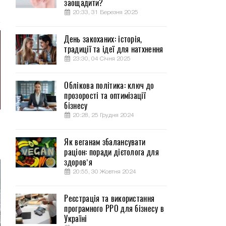
заощадити?
20:33, 31 Березня 2025
День закоханих: історія,
традиції та ідеї для натхнення
23:30, 04 Січня 2025
Облікова політика: ключ до
прозорості та оптимізації
бізнесу
20:28, 25 Грудня 2024
Як веганам збалансувати
раціон: поради дієтолога для
здоров’я
20:55, 30 Жовтня 2024
Реєстрація та використання
програмного РРО для бізнесу в
Україні