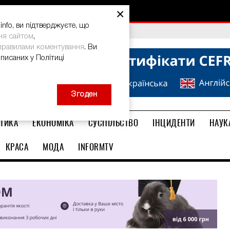
×
nfo, ви підтверджуєте, що
bal Teacher Prize-2026
ня сайтом
,
правилами коментування
. Ви
описаних у Політиці
Згоден
ТИКА
ЕКОНОМІКА
СУСПІЛЬСТВО
ІНЦИДЕНТИ
НАУК
КРАСА
МОДА
INFORMTV