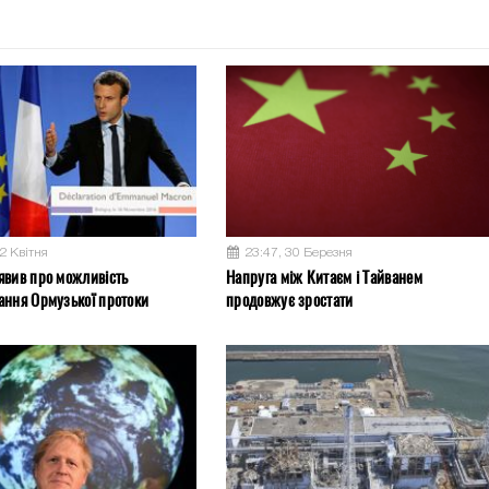
2 Квітня
23:47, 30 Березня
явив про можливість
Напруга між Китаєм і Тайванем
ання Ормузької протоки
продовжує зростати