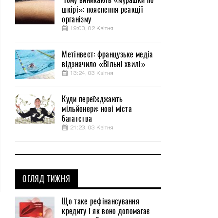
шкірі»: пояснення реакції
організму
19:03, 02 Квітня
Метінвест: французьке медіа
відзначило «Вільні хвилі»
13:24, 03 Квітня
Куди переїжджають
мільйонери: нові міста
багатства
21:23, 03 Квітня
ОГЛЯД ТИЖНЯ
Що таке рефінансування
кредиту і як воно допомагає