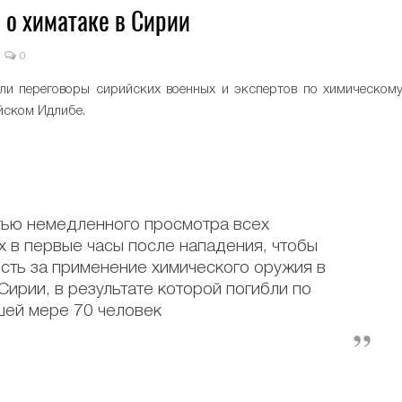
о химатаке в Сирии
0
ли переговоры сирийских военных и экспертов по химическом
йском Идлибе.
тью немедленного просмотра всех
 в первые часы после нападения, чтобы
сть за применение химического оружия в
Сирии, в результате которой погибли по
ей мере 70 человек