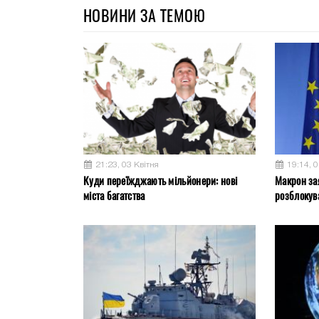
НОВИНИ ЗА ТЕМОЮ
21:23, 03 Квітня
19:14, 0
Куди переїжджають мільйонери: нові
Макрон за
міста багатства
розблокув