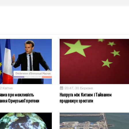
2 Квітня
23:47, 30 Березня
явив про можливість
Напруга між Китаєм і Тайванем
ання Ормузької протоки
продовжує зростати