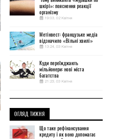
шкірі»: пояснення реакції
організму
19:03, 02 Квітня
Метінвест: французьке медіа
відзначило «Вільні хвилі»
13:24, 03 Квітня
Куди переїжджають
мільйонери: нові міста
багатства
21:23, 03 Квітня
ОГЛЯД ТИЖНЯ
Що таке рефінансування
кредиту і як воно допомагає