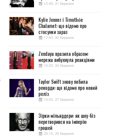
15:46, 31 Березня
Kylie Jenner і Timothée
Chalamet: що відомо про
н
стосунки зараз
17:50, 30 Березня
Zendaya вразила образом:
мережа вибухнула реакціями
и
16:55, 30 Березня
е
Taylor Swift знову побила
рекорди: що відомо про новий
реліз
16:55, 27 Березня
Зірки-мільярдери: як шоу-біз
перетворився на імперію
грошей
23:15, 25 Березня