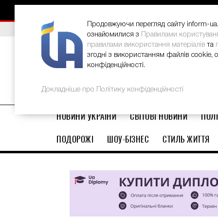
НОВИНИ
РЕКЛАМА
INFORM-UA
КОНТАКТИ
Продовжуючи перегляд сайту inform-ua.i
ВИБІР РЕДАКЦІЇ
Як відновити потріскані п’яти вдо
В Україні стартував ювілейний Glo
ознайомилися з
Правилами користуван
правилами використання матеріалів
та
згодні з використанням файлів cookie, 
конфіденційності.
Докладніше про Політику конфіденційності
НОВИНИ УКРАЇНИ
СВІТОВІ НОВИНИ
ПОЛІ
ПОДОРОЖІ
ШОУ-БІЗНЕС
СТИЛЬ ЖИТТЯ