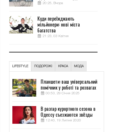
20:25, Вчора
Куди переїжджають
мільйонери: нові міста
багатства
21:23, 03 Квітня
LIFESTYLE
ПОДОРОЖІ
КРАСА
МОДА
Планшети: ваш універсальний
помічник у роботі та розвагах
00:53, 29 Січня 2025
В разгар курортного сезона в
Одессу съезжаются звёзды
12:40, 19 Липня 2020