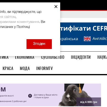
×
nfo, ви підтверджуєте, що
ма: дієвий спосіб
bal Teacher Prize-2026
ня сайтом
,
правилами коментування
. Ви
описаних у Політиці
Згоден
ТИКА
ЕКОНОМІКА
СУСПІЛЬСТВО
ІНЦИДЕНТИ
НАУК
КРАСА
МОДА
INFORMTV