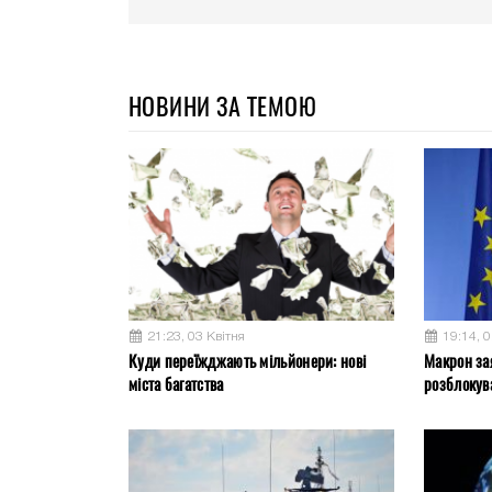
НОВИНИ ЗА ТЕМОЮ
21:23, 03 Квітня
19:14, 0
Куди переїжджають мільйонери: нові
Макрон за
міста багатства
розблокув