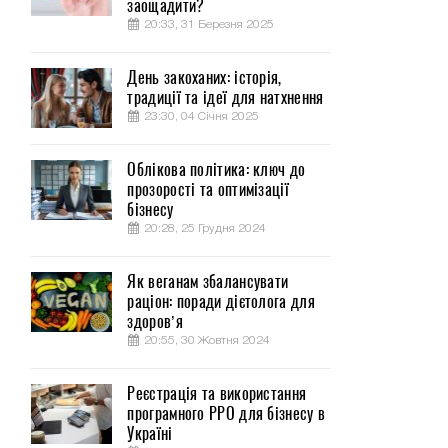
заощадити?
20:33, 31 Березня 2025
День закоханих: історія,
традиції та ідеї для натхнення
23:30, 04 Січня 2025
Облікова політика: ключ до
прозорості та оптимізації
бізнесу
20:28, 25 Грудня 2024
Як веганам збалансувати
раціон: поради дієтолога для
здоров’я
20:55, 30 Жовтня 2024
Реєстрація та використання
програмного РРО для бізнесу в
Україні