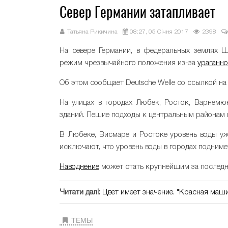
Север Германии затапливает
Татьяна Рикичина
08:27, 05 Січня 2017
2398
На севере Германии, в федеральных землях Ш
режим чрезвычайного положения из-за
ураганно
Об этом сообщает Deutsche Welle со ссылкой на
На улицах в городах Любек, Росток, Варнемю
зданий. Пешие подходы к центральным районам 
В Любеке, Висмаре и Ростоке уровень воды уж
исключают, что уровень воды в городах подниме
Наводнение
может стать крупнейшим за последни
Читати далі:
Цвет имеет значение. "Красная маш
ТЕМЫ