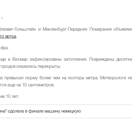
0
лезвиг-Гольштейн и Мекленбург-Передняя Померания объявле
го ветра
.
 dpa.
нде и Висмар зафиксированы затопления. Повреждены десятк
городов оказались перекрыты.
е превысил норму более чем на полтора метра. Метеорологи н
тся еще на 10 сантиметров.
е 10 лет.
ина" одолела в финале машину немецкую