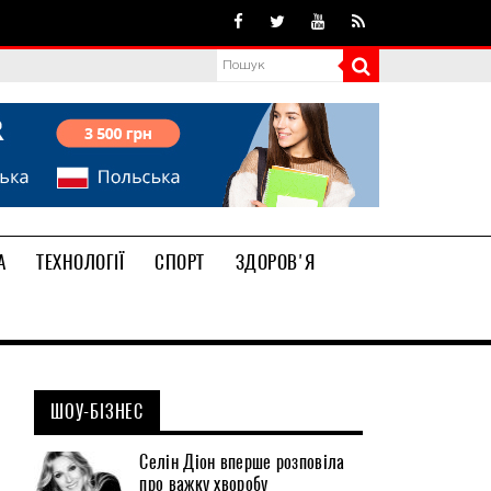
А
ТЕХНОЛОГІЇ
СПОРТ
ЗДОРОВ'Я
ШОУ-БІЗНЕС
Селін Діон вперше розповіла
про важку хворобу