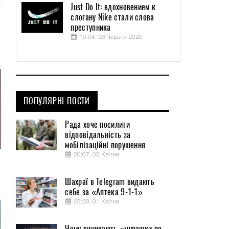
Just Do It: вдохновением к
слогану Nike стали слова
преступника
19:04, 23 Червня 2020
ПОПУЛЯРНІ ПОСТИ
Рада хоче посилити
відповідальність за
мобілізаційні порушення
20:07, 03 Квітня
Шахраї в Telegram видають
себе за «Аптека 9-1-1»
23:29, 01 Квітня
Чому виникають «мурашки по