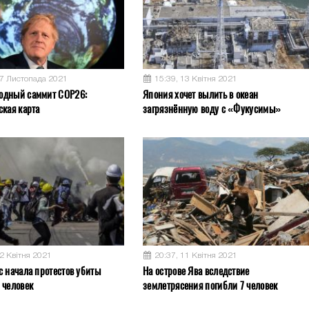
17 Листопада 2021
15:39, 13 Квітня 2021
одный саммит COP26:
Япония хочет вылить в океан
ская карта
загрязнённую воду с «Фукусимы»
12 Квітня 2021
20:37, 11 Квітня 2021
с начала протестов убиты
На острове Ява вследствие
 человек
землетрясения погибли 7 человек