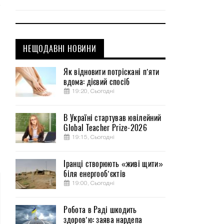
НЕЩОДАВНІ НОВИНИ
Як відновити потріскані п’яти
вдома: дієвий спосіб
19:20, Сьогодні
В Україні стартував ювілейний
Global Teacher Prize-2026
19:15, Сьогодні
Іранці створюють «живі щити»
біля енергооб’єктів
19:00, Сьогодні
Робота в Раді шкодить
здоров’ю: заява нардепа