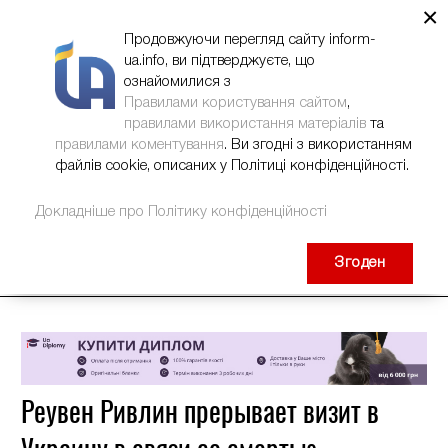
×
НОВИНИ
РЕКЛАМА
INFORM-UA
КОНТАКТИ
Продовжуючи перегляд сайту inform-
ua.info, ви підтверджуєте, що
ознайомилися з
Правилами користування сайтом
,
правилами використання матеріалів
та
правилами коментування
. Ви згодні з використанням
файлів cookie, описаних у Політиці конфіденційності.
Докладніше про Політику конфіденційності
Згоден
Реувен Ривлин прерывает визит в