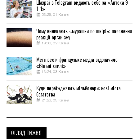
Шахраї в Telegram видають себе за «Аптека 9-
1-1»
23:29, 01 Квітня
Чому виникають «мурашки по шкірі»: пояснення
реакції організму
19:03, 02 Квітня
Метінвест: французьке медіа відзначило
«Вільні хвилі»
13:24, 03 Квітня
Куди переїжджають мільйонери: нові міста
багатства
21:23, 03 Квітня
ОГЛЯД ТИЖНЯ