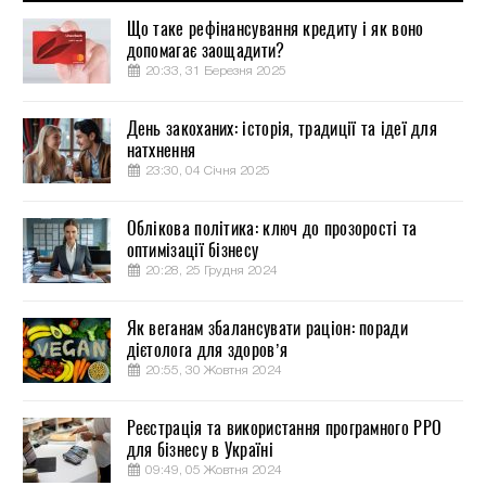
Що таке рефінансування кредиту і як воно
допомагає заощадити?
20:33, 31 Березня 2025
День закоханих: історія, традиції та ідеї для
натхнення
23:30, 04 Січня 2025
Облікова політика: ключ до прозорості та
оптимізації бізнесу
20:28, 25 Грудня 2024
Як веганам збалансувати раціон: поради
дієтолога для здоров’я
20:55, 30 Жовтня 2024
Реєстрація та використання програмного РРО
для бізнесу в Україні
09:49, 05 Жовтня 2024