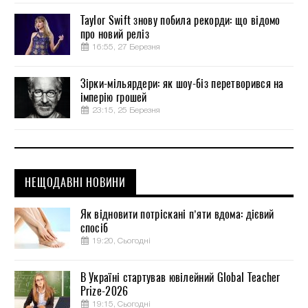
Taylor Swift знову побила рекорди: що відомо
про новий реліз
16:55, 27 Березня
Зірки-мільярдери: як шоу-біз перетворився на
імперію грошей
23:15, 25 Березня
НЕЩОДАВНІ НОВИНИ
Як відновити потріскані п’яти вдома: дієвий
спосіб
19:20, Сьогодні
В Україні стартував ювілейний Global Teacher
Prize-2026
19:15, Сьогодні