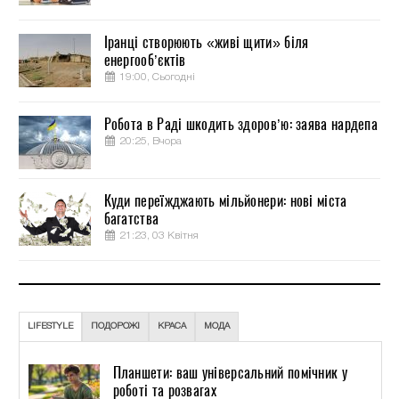
Іранці створюють «живі щити» біля
енергооб’єктів
19:00, Сьогодні
Робота в Раді шкодить здоров’ю: заява нардепа
20:25, Вчора
Куди переїжджають мільйонери: нові міста
багатства
21:23, 03 Квітня
LIFESTYLE
ПОДОРОЖІ
КРАСА
МОДА
Планшети: ваш універсальний помічник у
роботі та розвагах