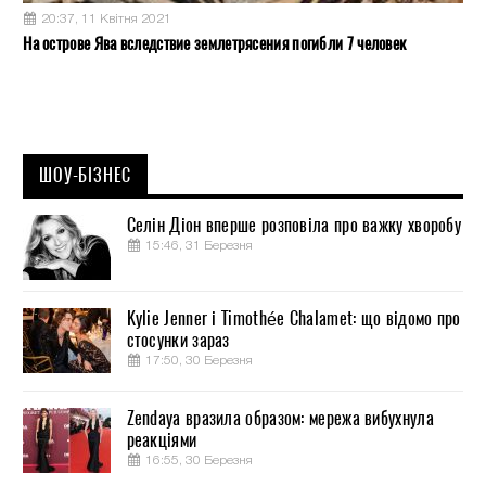
20:37, 11 Квітня 2021
На острове Ява вследствие землетрясения погибли 7 человек
ШОУ-БІЗНЕС
Селін Діон вперше розповіла про важку хворобу
15:46, 31 Березня
Kylie Jenner і Timothée Chalamet: що відомо про
стосунки зараз
17:50, 30 Березня
Zendaya вразила образом: мережа вибухнула
реакціями
16:55, 30 Березня