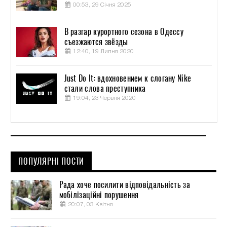
00:53, 29 Січня 2025
В разгар курортного сезона в Одессу
съезжаются звёзды
12:40, 19 Липня 2020
Just Do It: вдохновением к слогану Nike
стали слова преступника
19:04, 23 Червня 2020
ПОПУЛЯРНІ ПОСТИ
Рада хоче посилити відповідальність за
мобілізаційні порушення
20:07, 03 Квітня