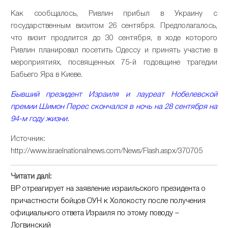
Как сообщалось, Ривлин прибыл в Украину с
государственным визитом 26 сентября. Предполагалось,
что визит продлится до 30 сентября, в ходе которого
Ривлин планировал посетить Одессу и принять участие в
мероприятиях, посвященных 75-й годовщине трагедии
Бабьего Яра в Киеве.
Бывший президент Израиля и лауреат Нобелевской
премии Шимон Перес скончался в ночь на 28 сентября на
94-м году жизни.
Источник:
http://www.israelnationalnews.com/News/Flash.aspx/370705
Читати далі:
ВР отреагирует на заявление израильского президента о
причастности бойцов ОУН к Холокосту после получения
официального ответа Израиля по этому поводу –
Логвинский