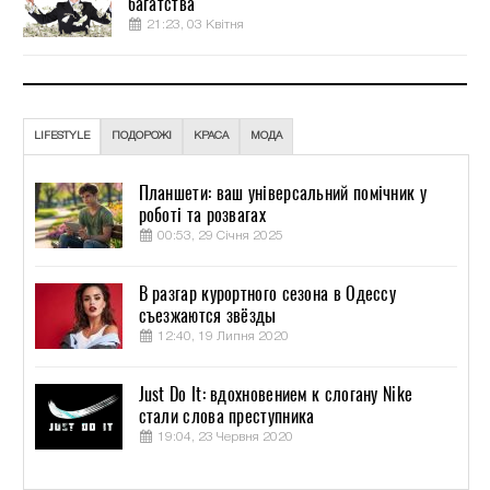
багатства
21:23, 03 Квітня
LIFESTYLE
ПОДОРОЖІ
КРАСА
МОДА
Планшети: ваш універсальний помічник у
роботі та розвагах
00:53, 29 Січня 2025
В разгар курортного сезона в Одессу
съезжаются звёзды
12:40, 19 Липня 2020
Just Do It: вдохновением к слогану Nike
стали слова преступника
19:04, 23 Червня 2020