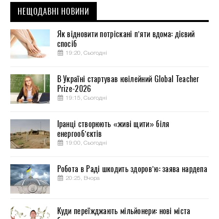
НЕЩОДАВНІ НОВИНИ
Як відновити потріскані п’яти вдома: дієвий
спосіб
19:20, Сьогодні
В Україні стартував ювілейний Global Teacher
Prize-2026
19:15, Сьогодні
Іранці створюють «живі щити» біля
енергооб’єктів
19:00, Сьогодні
Робота в Раді шкодить здоров’ю: заява нардепа
20:25, Вчора
Куди переїжджають мільйонери: нові міста