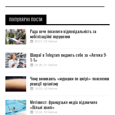
ПОПУЛЯРНІ ПОСТИ
Рада хоче посилити відповідальність за
мобілізаційні порушення
20:07, 03 Квітня
Шахраї в Telegram видають себе за «Аптека 9-
1-1»
23:29, 01 Квітня
Чому виникають «мурашки по шкірі»: пояснення
реакції організму
19:03, 02 Квітня
Метінвест: французьке медіа відзначило
«Вільні хвилі»
13:24, 03 Квітня