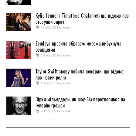
Kylie Jenner і Timothée Chalamet: що відомо про
стосунки зараз
17:50, 30 Березня
Zendaya вразила образом: мережа вибухнула
реакціями
16:55, 30 Березня
Taylor Swift знову побила рекорди: що відомо
про новий реліз
16:55, 27 Березня
Зірки-мільярдери: як шоу-біз перетворився на
імперію грошей
23:15, 25 Березня