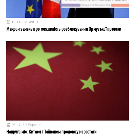
19:14, 02 Квітня
Макрон заявив про можливість розблокування Ормузької протоки
23:47, 30 Березня
Напруга між Китаєм і Тайванем продовжує зростати