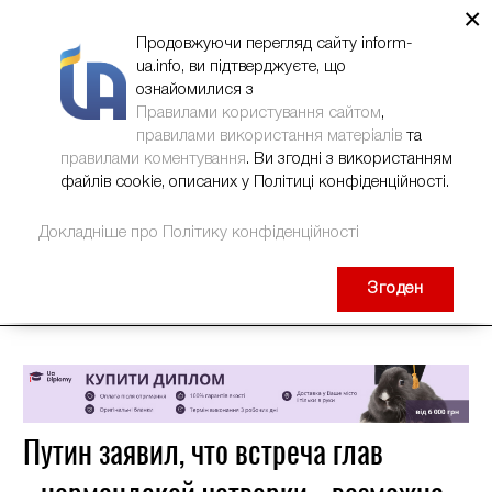
×
НОВИНИ
РЕКЛАМА
INFORM-UA
КОНТАКТИ
Продовжуючи перегляд сайту inform-
ua.info, ви підтверджуєте, що
ознайомилися з
Правилами користування сайтом
,
правилами використання матеріалів
та
правилами коментування
. Ви згодні з використанням
файлів cookie, описаних у Політиці конфіденційності.
Докладніше про Політику конфіденційності
Згоден
Путин заявил, что встреча глав