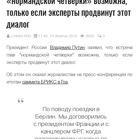
«нормандской четверки» возможна,
только если эксперты продвинут этот
диалог
UNIAN RSS
17:45, 16 Жовтня 2016
2300
0
Президент России
Владимир Путин
заявил, что встреча
глав "нормандской четверки" возможна, только если
эксперты продвинут этот диалог.
Об этом он сказал журналистам на пресс-конференции по
итогам
саммита БРИКС в Гоа
.
По поводу поездки в
Берлин. Мы договорились
с президентом Франции и с
канцлером ФРГ, когда