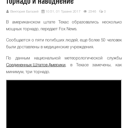
торнадо и наводнение
Виктория Багазий
10:51, 01 Травня 2017
2346
0
В американском штате Техас образовались несколько
мощных торнадо, передает Fox News.
Сообщается о пяти погибших людей, еще более 50 человек
были доставлены в медицинские учреждения.
По данным национальной метеорологической службы
Соединенных Штатов Америки
, в Техасе замечены, как
минимум, три торнадо.