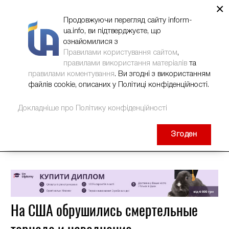
×
НОВИНИ
РЕКЛАМА
INFORM-UA
КОНТАКТИ
Продовжуючи перегляд сайту inform-
ua.info, ви підтверджуєте, що
ознайомилися з
Правилами користування сайтом
,
правилами використання матеріалів
та
правилами коментування
. Ви згодні з використанням
файлів cookie, описаних у Політиці конфіденційності.
Докладніше про Політику конфіденційності
Згоден
На США обрушились смертельные