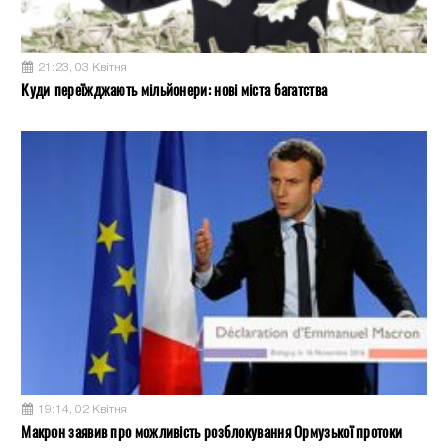
21:23, 03 Квітня
Куди переїжджають мільйонери: нові міста багатства
19:14, 02 Квітня
Макрон заявив про можливість розблокування Ормузької протоки