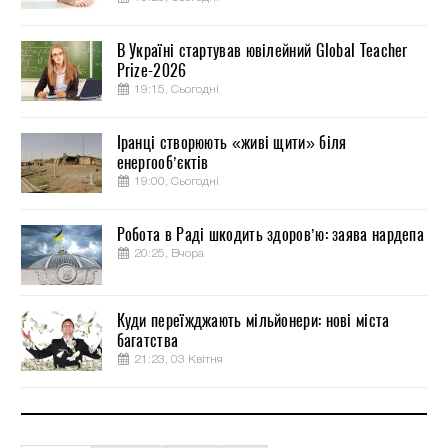
В Україні стартував ювілейний Global Teacher
Prize-2026
19:15, Сьогодні
Іранці створюють «живі щити» біля
енергооб’єктів
19:00, Сьогодні
Робота в Раді шкодить здоров’ю: заява нардепа
20:25, Вчора
Куди переїжджають мільйонери: нові міста
багатства
21:23, 03 Квітня