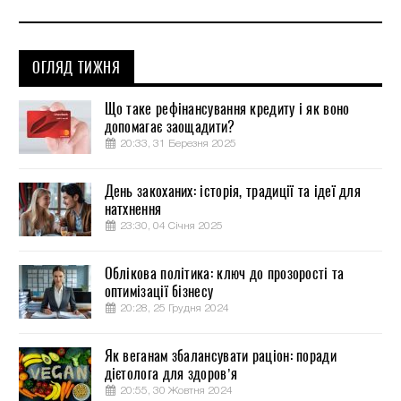
ОГЛЯД ТИЖНЯ
Що таке рефінансування кредиту і як воно
допомагає заощадити?
20:33, 31 Березня 2025
День закоханих: історія, традиції та ідеї для
натхнення
23:30, 04 Січня 2025
Облікова політика: ключ до прозорості та
оптимізації бізнесу
20:28, 25 Грудня 2024
Як веганам збалансувати раціон: поради
дієтолога для здоров’я
20:55, 30 Жовтня 2024