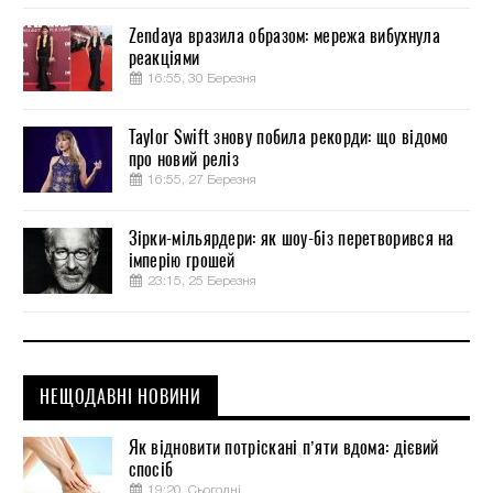
Zendaya вразила образом: мережа вибухнула
реакціями
16:55, 30 Березня
Taylor Swift знову побила рекорди: що відомо
про новий реліз
16:55, 27 Березня
Зірки-мільярдери: як шоу-біз перетворився на
імперію грошей
23:15, 25 Березня
НЕЩОДАВНІ НОВИНИ
Як відновити потріскані п’яти вдома: дієвий
спосіб
19:20, Сьогодні