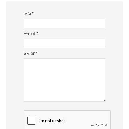
Ім’я *
E-mail *
Зміст *