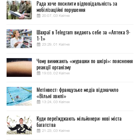
Рада хоче посилити відповідальність за
мобілізаційні порушення
20:07, 03 Квітня
Шахраї в Telegram видають себе за «Аптека 9-
1-1»
23:29, 01 Квітня
Чому виникають «мурашки по шкірі»: пояснення
реакції організму
19:03, 02 Квітня
Метінвест: французьке медіа відзначило
«Вільні хвилі»
13:24, 03 Квітня
Куди переїжджають мільйонери: нові міста
багатства
21:23, 03 Квітня