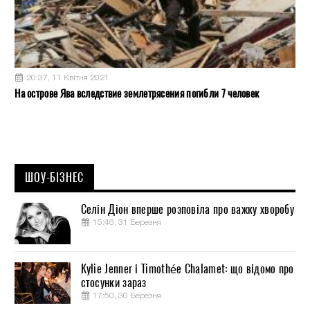
20:37, 11 Квітня 2021
На острове Ява вследствие землетрясения погибли 7 человек
ШОУ-БІЗНЕС
Селін Діон вперше розповіла про важку хворобу
15:46, 31 Березня
Kylie Jenner і Timothée Chalamet: що відомо про
стосунки зараз
17:50, 30 Березня