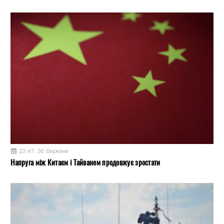
23:47, 30 Березня
Напруга між Китаєм і Тайванем продовжує зростати