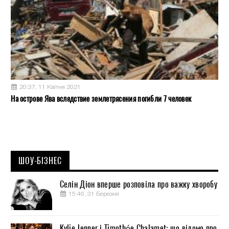
20:37, 11 Квітня 2021
На острове Ява вследствие землетрясения погибли 7 человек
ШОУ-БІЗНЕС
Селін Діон вперше розповіла про важку хворобу
15:46, 31 Березня
Kylie Jenner і Timothée Chalamet: що відомо про