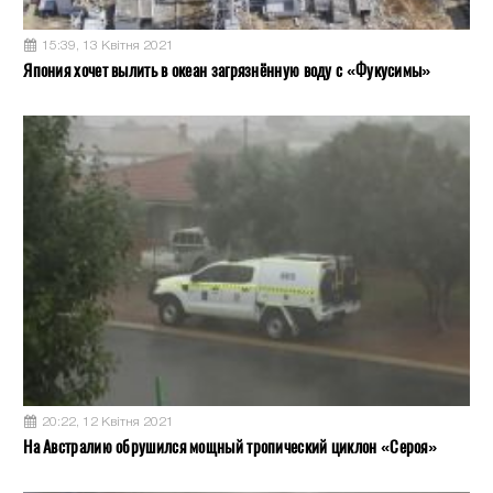
15:39, 13 Квітня 2021
Япония хочет вылить в океан загрязнённую воду с «Фукусимы»
20:22, 12 Квітня 2021
На Австралию обрушился мощный тропический циклон «Сероя»