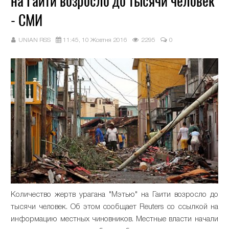
на Гаити возросло до тысячи человек
- СМИ
UNIAN RSS
11:45, 10 Жовтня 2016
2295
0
Количество жертв урагана "Мэтью" на Гаити возросло до
тысячи человек. Об этом сообщает Reuters со ссылкой на
информацию местных чиновников. Местные власти начали