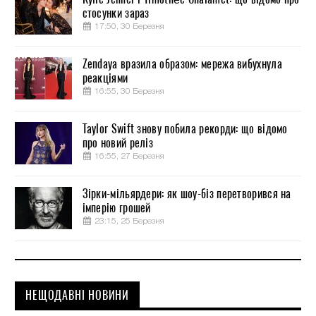
стосунки зараз
17:50, 30 Березня
Zendaya вразила образом: мережа вибухнула
реакціями
16:55, 30 Березня
Taylor Swift знову побила рекорди: що відомо
про новий реліз
16:55, 27 Березня
Зірки-мільярдери: як шоу-біз перетворився на
імперію грошей
23:15, 25 Березня
НЕЩОДАВНІ НОВИНИ