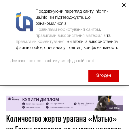
×
НОВИНИ
РЕКЛАМА
INFORM-UA
КОНТАКТИ
Продовжуючи перегляд сайту inform-
ua.info, ви підтверджуєте, що
ознайомилися з
Правилами користування сайтом
,
правилами використання матеріалів
та
правилами коментування
. Ви згодні з використанням
файлів cookie, описаних у Політиці конфіденційності.
Докладніше про Політику конфіденційності
Згоден
Количество жертв урагана «Мэтью»