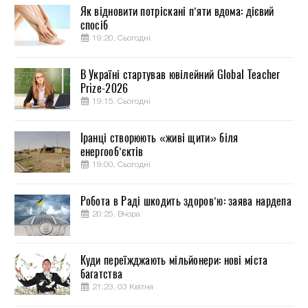
Як відновити потріскані п’яти вдома: дієвий
спосіб
19:20, Сьогодні
В Україні стартував ювілейний Global Teacher
Prize-2026
19:15, Сьогодні
Іранці створюють «живі щити» біля
енергооб’єктів
19:00, Сьогодні
Робота в Раді шкодить здоров’ю: заява нардепа
20:25, Вчора
Куди переїжджають мільйонери: нові міста
багатства
21:23, 03 Квітня