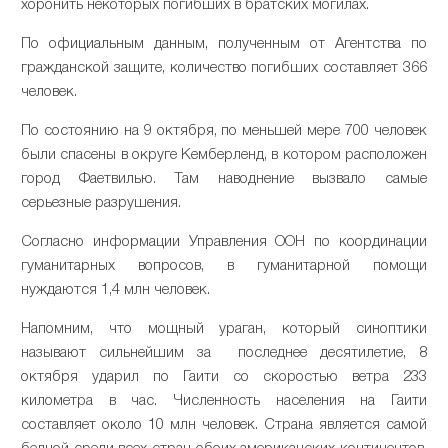
хоронить некоторых погибших в братских могилах.
По официальным данным, полученным от Агентства по
гражданской защите, количество погибших составляет 366
человек.
По состоянию на 9 октября, по меньшей мере 700 человек
были спасены в округе Кемберленд, в котором расположен
город Фаетвилью. Там наводнение вызвало самые
серьезные разрушения.
Согласно информации Управления ООН по координации
гуманитарных вопросов, в гуманитарной помощи
нуждаются 1,4 млн человек.
Напомним, что мощный ураган, который синоптики
называют сильнейшим за последнее десятилетие, 8
октября ударил по Гаити со скоростью ветра 233
километра в час. Численность населения на Гаити
составляет около 10 млн человек. Страна является самой