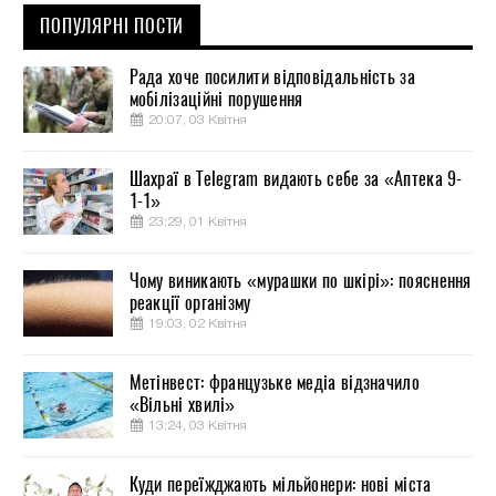
ПОПУЛЯРНІ ПОСТИ
Рада хоче посилити відповідальність за
мобілізаційні порушення
20:07, 03 Квітня
Шахраї в Telegram видають себе за «Аптека 9-
1-1»
23:29, 01 Квітня
Чому виникають «мурашки по шкірі»: пояснення
реакції організму
19:03, 02 Квітня
Метінвест: французьке медіа відзначило
«Вільні хвилі»
13:24, 03 Квітня
Куди переїжджають мільйонери: нові міста