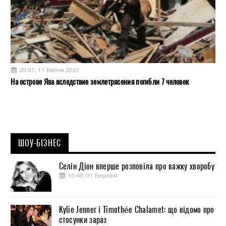
20:37, 11 Квітня 2021
На острове Ява вследствие землетрясения погибли 7 человек
ШОУ-БІЗНЕС
Селін Діон вперше розповіла про важку хворобу
15:46, 31 Березня
Kylie Jenner і Timothée Chalamet: що відомо про
стосунки зараз