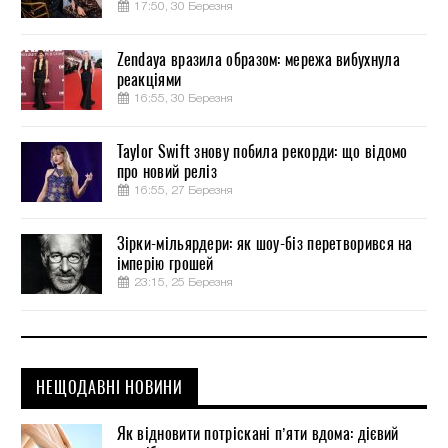
17:50, 30 Березня
Zendaya вразила образом: мережа вибухнула
реакціями
16:55, 30 Березня
Taylor Swift знову побила рекорди: що відомо
про новий реліз
16:55, 27 Березня
Зірки-мільярдери: як шоу-біз перетворився на
імперію грошей
23:15, 25 Березня
НЕЩОДАВНІ НОВИНИ
Як відновити потріскані п’яти вдома: дієвий