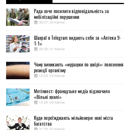
Рада хоче посилити відповідальність за
мобілізаційні порушення
20:07, 03 Квітня
Шахраї в Telegram видають себе за «Аптека 9-
1-1»
23:29, 01 Квітня
Чому виникають «мурашки по шкірі»: пояснення
реакції організму
19:03, 02 Квітня
Метінвест: французьке медіа відзначило
«Вільні хвилі»
13:24, 03 Квітня
Куди переїжджають мільйонери: нові міста
багатства
21:23, 03 Квітня