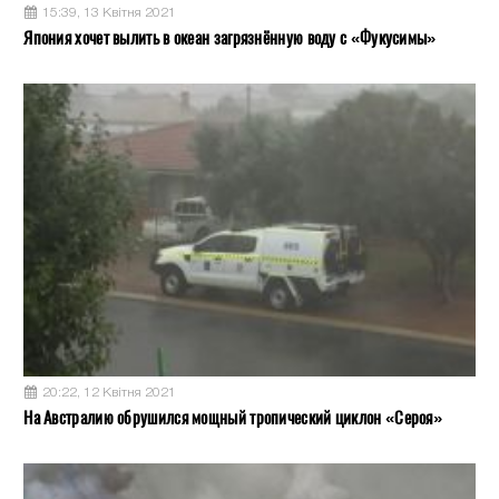
15:39, 13 Квітня 2021
Япония хочет вылить в океан загрязнённую воду с «Фукусимы»
20:22, 12 Квітня 2021
На Австралию обрушился мощный тропический циклон «Сероя»