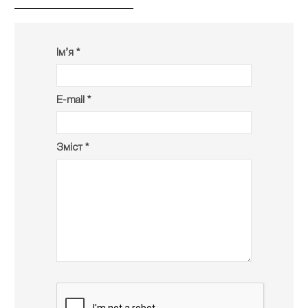
Ім’я *
E-mail *
Зміст *