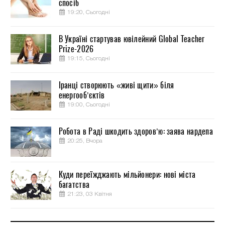
спосіб
19:20, Сьогодні
В Україні стартував ювілейний Global Teacher
Prize-2026
19:15, Сьогодні
Іранці створюють «живі щити» біля
енергооб’єктів
19:00, Сьогодні
Робота в Раді шкодить здоров’ю: заява нардепа
20:25, Вчора
Куди переїжджають мільйонери: нові міста
багатства
21:23, 03 Квітня