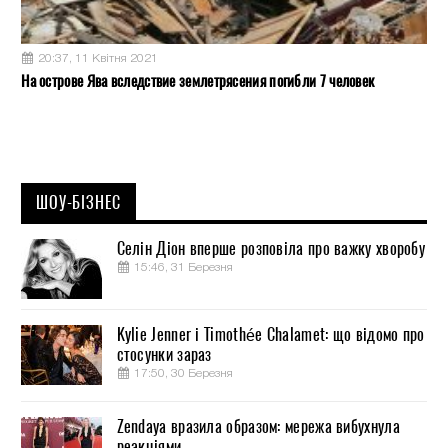
20:37, 11 Квітня 2021
На острове Ява вследствие землетрясения погибли 7 человек
ШОУ-БІЗНЕС
Селін Діон вперше розповіла про важку хворобу
15:46, 31 Березня
Kylie Jenner і Timothée Chalamet: що відомо про
стосунки зараз
17:50, 30 Березня
Zendaya вразила образом: мережа вибухнула
реакціями