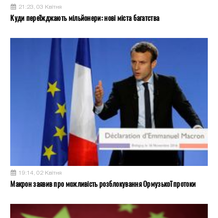
21:23, 03 Квітня
Куди переїжджають мільйонери: нові міста багатства
19:14, 02 Квітня
Макрон заявив про можливість розблокування Ормузької протоки