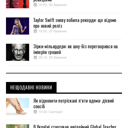
16:55, 30 Березня
Taylor Swift знову побила рекорди: що відомо
про новий реліз
16:55, 27 Березня
Зірки-мільярдери: як шоу-біз перетворився на
імперію грошей
23:15, 25 Березня
НЕЩОДАВНІ НОВИНИ
Як відновити потріскані п’яти вдома: дієвий
спосіб
19:20, Сьогодні
В Україні стартував ювілейний Global Teacher