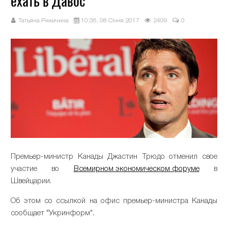
ехать в Давос
Татьяна Рикичина
10:36, 08 Січня 2017
2409
0
Премьер-министр Канады Джастин Трюдо отменил свое
участие во
Всемирном экономическом форуме
в
Швейцарии.
Об этом со ссылкой на офис премьер-министра Канады
сообщает "Укринформ".