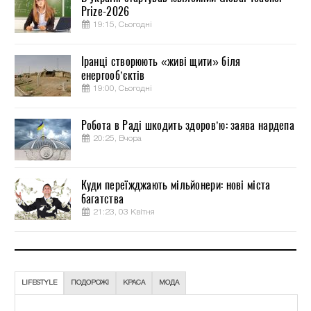
Prize-2026
19:15, Сьогодні
Іранці створюють «живі щити» біля
енергооб’єктів
19:00, Сьогодні
Робота в Раді шкодить здоров’ю: заява нардепа
20:25, Вчора
Куди переїжджають мільйонери: нові міста
багатства
21:23, 03 Квітня
LIFESTYLE
ПОДОРОЖІ
КРАСА
МОДА