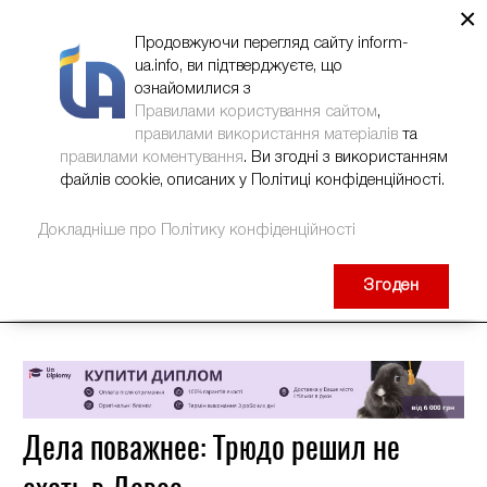
×
НОВИНИ
РЕКЛАМА
INFORM-UA
КОНТАКТИ
Продовжуючи перегляд сайту inform-
ua.info, ви підтверджуєте, що
ознайомилися з
Правилами користування сайтом
,
правилами використання матеріалів
та
правилами коментування
. Ви згодні з використанням
файлів cookie, описаних у Політиці конфіденційності.
Докладніше про Політику конфіденційності
Згоден
Дела поважнее: Трюдо решил не