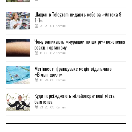
Шахраї в Telegram видають себе за «Аптека 9-
1-1»
23:29, 01 Квітня
Чому виникають «мурашки по шкірі»: пояснення
реакції організму
19:03, 02 Квітня
Метінвест: французьке медіа відзначило
«Вільні хвилі»
13:24, 03 Квітня
Куди переїжджають мільйонери: нові міста
багатства
21:23, 03 Квітня