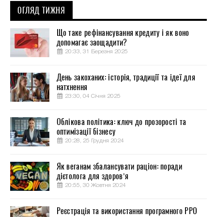
ОГЛЯД ТИЖНЯ
Що таке рефінансування кредиту і як воно
допомагає заощадити?
20:33, 31 Березня 2025
День закоханих: історія, традиції та ідеї для
натхнення
23:30, 04 Січня 2025
Облікова політика: ключ до прозорості та
оптимізації бізнесу
20:28, 25 Грудня 2024
Як веганам збалансувати раціон: поради
дієтолога для здоров’я
20:55, 30 Жовтня 2024
Реєстрація та використання програмного РРО