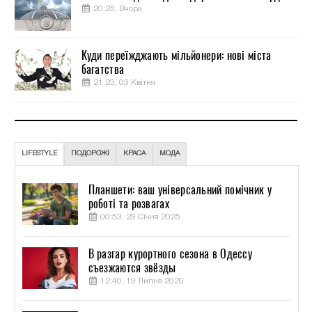
20:25, Вчора
Куди переїжджають мільйонери: нові міста
багатства
21:23, 03 Квітня
LIFESTYLE
ПОДОРОЖІ
КРАСА
МОДА
Планшети: ваш універсальний помічник у
роботі та розвагах
00:53, 29 Січня 2025
В разгар курортного сезона в Одессу
съезжаются звёзды
12:40, 19 Липня 2020