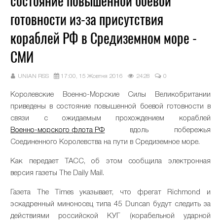
состояние повышенной боевой
готовности из-за присутствия
кораблей РФ в Средиземном море -
СМИ
UNIAN RSS
17:00, 15 Жовтня 2016
2428
0
Королевские Военно-Морские Силы Великобритании
приведены в состояние повышенной боевой готовности в
связи с ожидаемым прохождением кораблей
Военно-морского флота РФ
вдоль побережья
Соединенного Королевства на пути в Средиземное море.
Как передает ТАСС, об этом сообщила электронная
версия газеты The Daily Mail.
Газета The Times указывает, что фрегат Richmond и
эскадренный миноносец типа 45 Duncan будут следить за
действиями российской КУГ (корабельной ударной