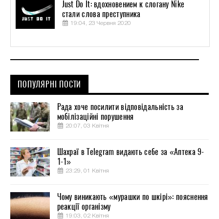
Just Do It: вдохновением к слогану Nike
стали слова преступника
19:04, 23 Червня 2020
ПОПУЛЯРНІ ПОСТИ
Рада хоче посилити відповідальність за
мобілізаційні порушення
20:07, 03 Квітня
Шахраї в Telegram видають себе за «Аптека 9-
1-1»
23:29, 01 Квітня
Чому виникають «мурашки по шкірі»: пояснення
реакції організму
19:03, 02 Квітня