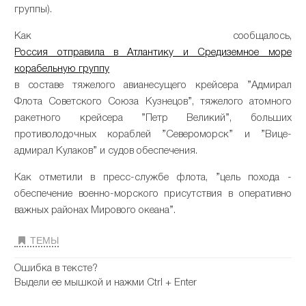
группы).
Как сообщалось,
Россия отправила в Атлантику и Средиземное море
корабельную группу
в составе тяжелого авианесущего крейсера ”Адмирал
Флота Советского Союза Кузнецов”, тяжелого атомного
ракетного крейсера ”Петр Великий”, больших
противолодочных кораблей ”Североморск” и ”Вице-
адмирал Кулаков” и судов обеспечения.
Как отметили в пресс-службе флота, ”цель похода -
обеспечение военно-морского присутствия в оперативно
важных районах Мирового океана”.
ТЕМЫ
Ошибка в тексте?
Выдели ее мышкой и нажми Ctrl + Enter