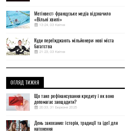
Метінвест: французьке медіа відзначило
«Вільні хвилі»
13:24, 03 Квітня
Куди переїжджають мільйонери: нові міста
багатства
21:23, 03 Квітня
ОГЛЯД ТИЖНЯ
Що таке рефінансування кредиту і як воно
допомагає заощадити?
20:33, 31 Березня 2025
День закоханих: історія, традиції та ідеї для
натхнення