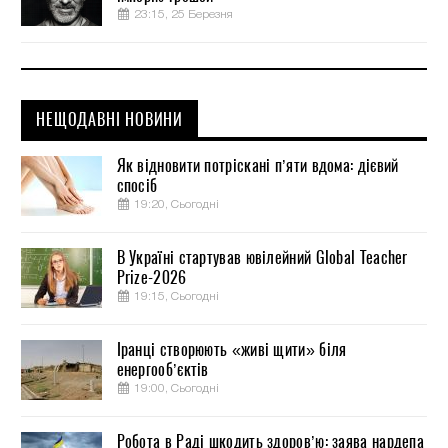
23:15, 25 Березня
НЕЩОДАВНІ НОВИНИ
Як відновити потріскані п’яти вдома: дієвий
спосіб
19:20, Сьогодні
В Україні стартував ювілейний Global Teacher
Prize-2026
19:15, Сьогодні
Іранці створюють «живі щити» біля
енергооб’єктів
19:00, Сьогодні
Робота в Раді шкодить здоров’ю: заява нардепа