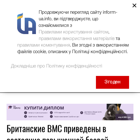
×
НОВИНИ
РЕКЛАМА
INFORM-UA
КОНТАКТИ
Продовжуючи перегляд сайту inform-
ua.info, ви підтверджуєте, що
ознайомилися з
Правилами користування сайтом
,
правилами використання матеріалів
та
правилами коментування
. Ви згодні з використанням
файлів cookie, описаних у Політиці конфіденційності.
Докладніше про Політику конфіденційності
Згоден
Британские ВМС приведены в