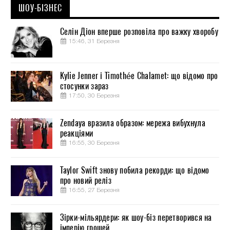
ШОУ-БІЗНЕС
Селін Діон вперше розповіла про важку хворобу
15:46, 31 Березня
Kylie Jenner і Timothée Chalamet: що відомо про
стосунки зараз
17:50, 30 Березня
Zendaya вразила образом: мережа вибухнула
реакціями
16:55, 30 Березня
Taylor Swift знову побила рекорди: що відомо
про новий реліз
16:55, 27 Березня
Зірки-мільярдери: як шоу-біз перетворився на
імперію грошей