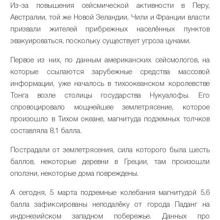
Из-за повышения сейсмической активности в Перу,
Австралии, той же Новой Зеландии, Чили и Франции власти
призвали жителей прибрежных населённых пунктов
эвакуироваться, поскольку существует угроза цунами.
Первое из них, по данным американских сейсмологов, на
которые ссылаются зарубежные средства массовой
информации, уже началось в тихоокеанском королевстве
Тонга возле столицы государства Нукуалофы. Его
спровоцировало мощнейшее землетрясение, которое
произошло в Тихом океане, магнитуда подземных толчков
составляла 8,1 балла.
Пострадали от землетрясения, сила которого была шесть
баллов, некоторые деревни в Греции, там произошли
оползни, некоторые дома повреждены.
А сегодня, 5 марта подземные колебания магнитудой 5,6
балла зафиксированы неподалёку от города Паданг на
индонезийском западном побережье. Данных про