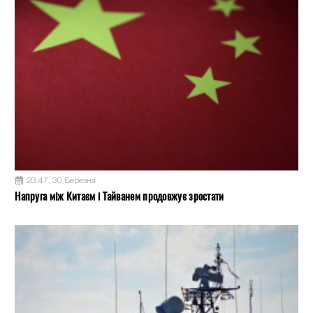
23:47, 30 Березня
Напруга між Китаєм і Тайванем продовжує зростати