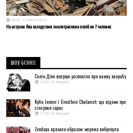
20:37, 11 Квітня 2021
На острове Ява вследствие землетрясения погибли 7 человек
ШОУ-БІЗНЕС
Селін Діон вперше розповіла про важку хворобу
15:46, 31 Березня
Kylie Jenner і Timothée Chalamet: що відомо про
стосунки зараз
17:50, 30 Березня
Zendaya вразила образом: мережа вибухнула