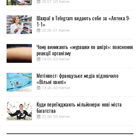
20:07, 03 Квітня
Шахраї в Telegram видають себе за «Аптека 9-
1-1»
23:29, 01 Квітня
Чому виникають «мурашки по шкірі»: пояснення
реакції організму
19:03, 02 Квітня
Метінвест: французьке медіа відзначило
«Вільні хвилі»
13:24, 03 Квітня
Куди переїжджають мільйонери: нові міста
багатства
21:23, 03 Квітня