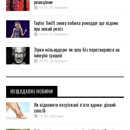
реакціями
16:55, 30 Березня
Taylor Swift знову побила рекорди: що відомо
про новий реліз
16:55, 27 Березня
Зірки-мільярдери: як шоу-біз перетворився на
імперію грошей
23:15, 25 Березня
НЕЩОДАВНІ НОВИНИ
Як відновити потріскані п’яти вдома: дієвий
спосіб
19:20, Сьогодні