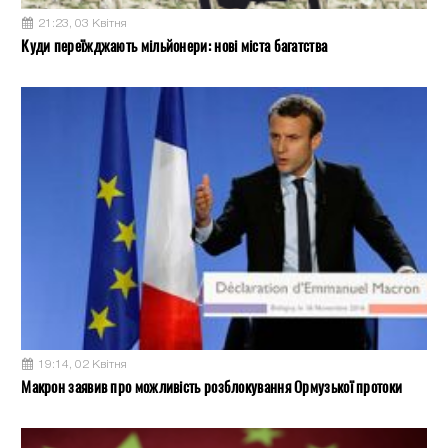
21:23, 03 Квітня
Куди переїжджають мільйонери: нові міста багатства
19:14, 02 Квітня
Макрон заявив про можливість розблокування Ормузької протоки