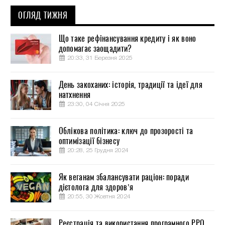
ОГЛЯД ТИЖНЯ
Що таке рефінансування кредиту і як воно
допомагає заощадити?
20:33, 31 Березня 2025
День закоханих: історія, традиції та ідеї для
натхнення
23:30, 04 Січня 2025
Облікова політика: ключ до прозорості та
оптимізації бізнесу
20:28, 25 Грудня 2024
Як веганам збалансувати раціон: поради
дієтолога для здоров’я
20:55, 30 Жовтня 2024
Реєстрація та використання програмного РРО