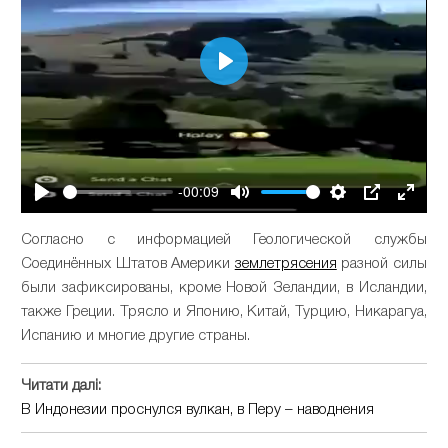
Play
-00:09
Play
Mute
Settings
PIP
Enter
fullsc
Согласно с информацией Геологической службы
Соединённых Штатов Америки
землетрясения
разной силы
были зафиксированы, кроме Новой Зеландии, в Исландии,
также Греции. Трясло и Японию, Китай, Турцию, Никарагуа,
Испанию и многие другие страны.
Читати далі:
В Индонезии проснулся вулкан, в Перу – наводнения