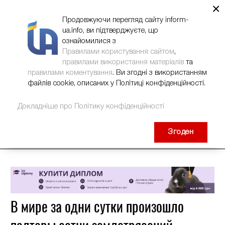
×
НОВИНИ
РЕКЛАМА
INFORM-UA
КОНТАКТИ
Продовжуючи перегляд сайту inform-
ua.info, ви підтверджуєте, що
ознайомилися з
Правилами користування сайтом
,
правилами використання матеріалів
та
правилами коментування
. Ви згодні з використанням
файлів cookie, описаних у Політиці конфіденційності.
Докладніше про Політику конфіденційності
Згоден
В мире за одни сутки произошло