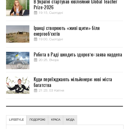
В Україні стартував ювілейний Global Teacher
Prize-2026
19:15, Сьогодні
Іранці створюють «живі щити» біля
енергооб’єктів
19:00, Сьогодні
Робота в Раді шкодить здоров’ю: заява нардепа
20:25, Вчора
Куди переїжджають мільйонери: нові міста
багатства
21:23, 03 Квітня
LIFESTYLE
ПОДОРОЖІ
КРАСА
МОДА