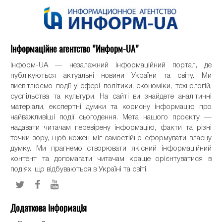
Інформаційне агентство "Информ-UA"
Інформ-UA — незалежний інформаційний портал, де
публікуються актуальні новини України та світу. Ми
висвітлюємо події у сфері політики, економіки, технологій,
суспільства та культури. На сайті ви знайдете аналітичні
матеріали, експертні думки та корисну інформацію про
найважливіші події сьогодення. Мета нашого проєкту —
надавати читачам перевірену інформацію, факти та різні
точки зору, щоб кожен міг самостійно сформувати власну
думку. Ми прагнемо створювати якісний інформаційний
контент та допомагати читачам краще орієнтуватися в
подіях, що відбуваються в Україні та світі.
Додаткова інформація