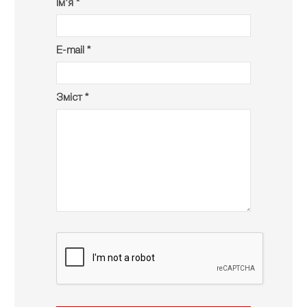
Ім’я *
E-mail *
Зміст *