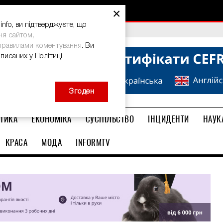
×
nfo, ви підтверджуєте, що
bal Teacher Prize-2026
ня сайтом
,
правилами коментування
. Ви
описаних у Політиці
Згоден
ТИКА
ЕКОНОМІКА
СУСПІЛЬСТВО
ІНЦИДЕНТИ
НАУК
КРАСА
МОДА
INFORMTV