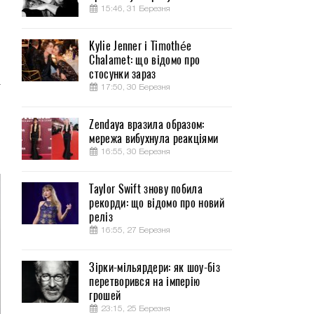
15:46, 31 Березня
Kylie Jenner і Timothée
Chalamet: що відомо про
о
стосунки зараз
т
17:50, 30 Березня
Zendaya вразила образом:
й
мережа вибухнула реакціями
16:55, 30 Березня
Taylor Swift знову побила
рекорди: що відомо про новий
реліз
16:55, 27 Березня
Зірки-мільярдери: як шоу-біз
перетворився на імперію
грошей
23:15, 25 Березня