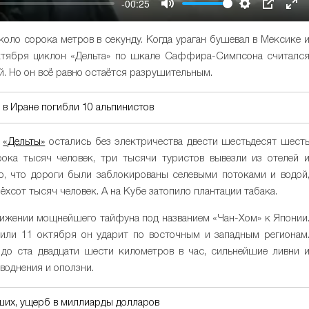
-00:25
Mute
Settings
PIP
Ent
ful
коло сорока метров в секунду. Когда ураган бушевал в Мексике 
октября циклон «Дельта» по шкале Саффира-Симпсона считалс
й. Но он всё равно остаётся разрушительным.
 в Иране погибли 10 альпинистов
а
«Дельты»
остались без электричества двести шестьдесят шест
ока тысяч человек, три тысячи туристов вывезли из отелей 
о, что дороги были заблокированы селевыми потоками и водой
хсот тысяч человек. А на Кубе затопило плантации табака.
лижении мощнейшего тайфуна под названием «Чан-Хом» к Японии
 или 11 октября он ударит по восточным и западным регионам
до ста двадцати шести километров в час, сильнейшие ливни 
воднения и оползни.
бших, ущерб в миллиарды долларов