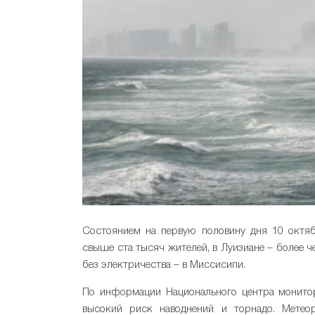
Состоянием на первую половину дня 10 октяб
свыше ста тысяч жителей, в Луизиане – более 
без электричества – в Миссисипи.
По информации Национального центра монитор
высокий риск наводнений и торнадо. Метео