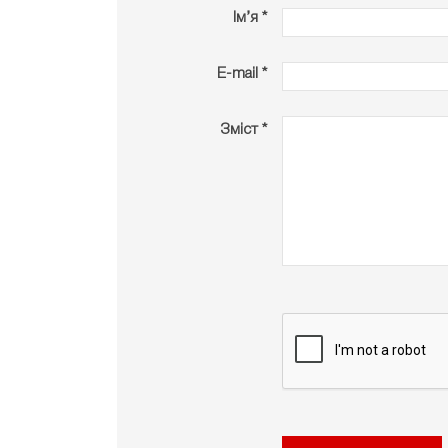
Ім’я *
E-mail *
Зміст *