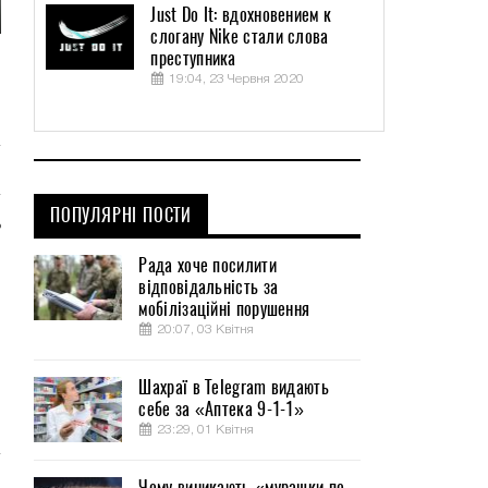
Just Do It: вдохновением к
er
слогану Nike стали слова
lscreen
преступника
и
19:04, 23 Червня 2020
я
ПОПУЛЯРНІ ПОСТИ
ь
и
Рада хоче посилити
,
відповідальність за
мобілізаційні порушення
20:07, 03 Квітня
.
.
Шахраї в Telegram видають
и
себе за «Аптека 9-1-1»
23:29, 01 Квітня
Чому виникають «мурашки по