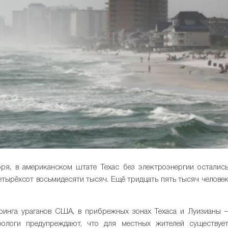
ря, в американском штате Техас без электроэнергии осталис
четырёхсот восьмидесяти тысяч. Ещё тридцать пять тысяч челове
инга ураганов США, в прибрежных зонах Техаса и Луизианы 
рологи предупреждают, что для местных жителей существуе