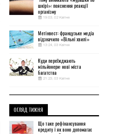
шкірі»: пояснення реакції
організму
19:03, 02 Квітня
Метінвест: французьке медіа
відзначило «Вільні хвилі»
13:24, 03 Квітня
Куди переїжджають
мільйонери: нові міста
багатства
21:23, 03 Квітня
ОГЛЯД ТИЖНЯ
Що таке рефінансування
кредиту і як воно допомагає