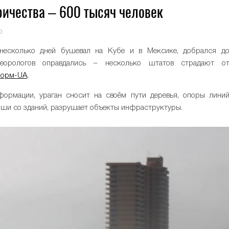
ричества – 600 тысяч человек
0
 несколько дней бушевал на Кубе и в Мексике, добрался д
еорологов оправдались – несколько штатов страдают о
орм-UA
.
ормации, ураган сносит на своём пути деревья, опоры лини
ыши со зданий, разрушает объекты инфраструктуры.