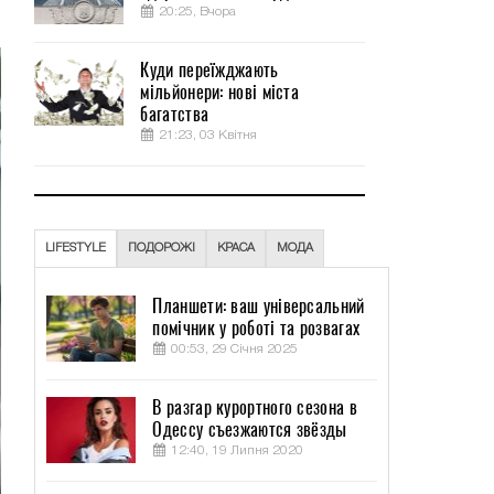
20:25, Вчора
Куди переїжджають
мільйонери: нові міста
багатства
21:23, 03 Квітня
LIFESTYLE
ПОДОРОЖІ
КРАСА
МОДА
Планшети: ваш універсальний
помічник у роботі та розвагах
00:53, 29 Січня 2025
В разгар курортного сезона в
Одессу съезжаются звёзды
12:40, 19 Липня 2020