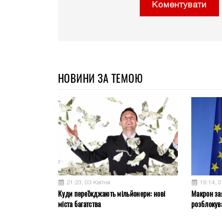
Коментувати
НОВИНИ ЗА ТЕМОЮ
21:23, 03 Квітня
19:14, 0
Куди переїжджають мільйонери: нові
Макрон за
міста багатства
розблокув