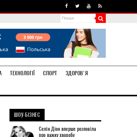
А
ТЕХНОЛОГІЇ
СПОРТ
ЗДОРОВ'Я
ШОУ-БІЗНЕС
Селін Діон вперше розповіла
про важку хворобу