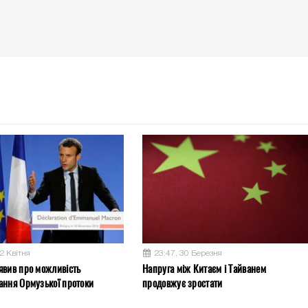
2 Квітня
23:47, 30 Березня
явив про можливість
Напруга між Китаєм і Тайванем
ання Ормузької протоки
продовжує зростати