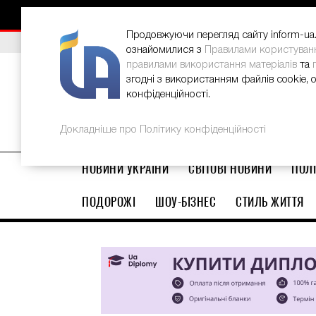
НОВИНИ
РЕКЛАМА
INFORM-UA
КОНТАКТИ
Продовжуючи перегляд сайту inform-ua.i
ВИБІР РЕДАКЦІЇ
В Україні стартував ювілейний Glo
ознайомилися з
Правилами користуван
правилами використання матеріалів
та
згодні з використанням файлів cookie, 
конфіденційності.
Докладніше про Політику конфіденційності
НОВИНИ УКРАЇНИ
СВІТОВІ НОВИНИ
ПОЛІ
ПОДОРОЖІ
ШОУ-БІЗНЕС
СТИЛЬ ЖИТТЯ