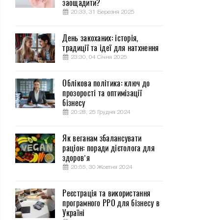
заощадити?
20:33, 31 Березня 2025
День закоханих: історія,
традиції та ідеї для натхнення
23:30, 04 Січня 2025
Облікова політика: ключ до
прозорості та оптимізації
бізнесу
20:28, 25 Грудня 2024
Як веганам збалансувати
раціон: поради дієтолога для
здоров’я
20:55, 30 Жовтня 2024
Реєстрація та використання
програмного РРО для бізнесу в
Україні