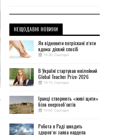
НЕЩОДАВНІ НОВИНИ
Як відновити потріскані п’яти
вдома: дієвий спосіб
19:20, Сьогодні
В Україні стартував ювілейний
Global Teacher Prize-2026
19:15, Сьогодні
Іранці створюють «живі щити»
ь
біля енергооб’єктів
к
19:00, Сьогодні
–
Робота в Раді шкодить
здоров’ю: заява нардепа
т