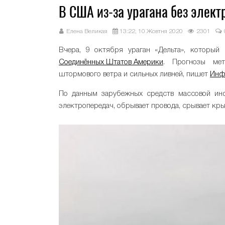
В США из-за урагана без элект
Елена Великая
13:22, 10 Жовтня 2020
2301
Вчера, 9 октября ураган «Дельта», который
Соединённых Штатов Америки
. Прогнозы мет
штормового ветра и сильных ливней, пишет
Инф
По данным зарубежных средств массовой инф
электропередач, обрывает провода, срывает кр