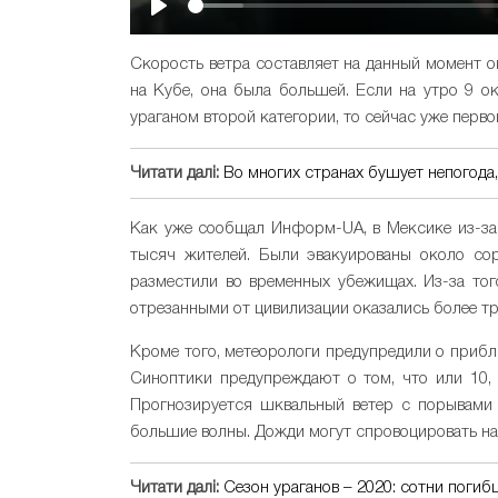
Play
Скорость ветра составляет на данный момент о
на Кубе, она была большей. Если на утро 9 
ураганом второй категории, то сейчас уже перво
Читати далі:
Во многих странах бушует непогода,
Как уже сообщал Информ-UA, в Мексике из-з
тысяч жителей. Были эвакуированы около сор
разместили во временных убежищах. Из-за тог
отрезанными от цивилизации оказались более трё
Кроме того, метеорологи предупредили о приб
Синоптики предупреждают о том, что или 10,
Прогнозируется шквальный ветер с порывами 
большие волны. Дожди могут спровоцировать на
Читати далі:
Сезон ураганов – 2020: сотни поги