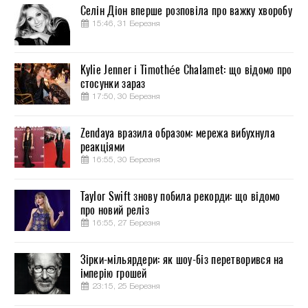
Селін Діон вперше розповіла про важку хворобу
15:46, 31 Березня
Kylie Jenner і Timothée Chalamet: що відомо про
стосунки зараз
17:50, 30 Березня
Zendaya вразила образом: мережа вибухнула
реакціями
16:55, 30 Березня
Taylor Swift знову побила рекорди: що відомо
про новий реліз
16:55, 27 Березня
Зірки-мільярдери: як шоу-біз перетворився на
імперію грошей
23:15, 25 Березня