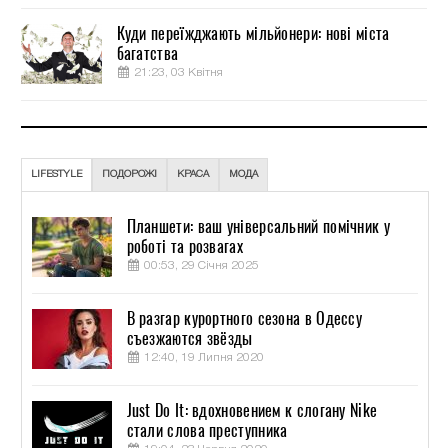
Куди переїжджають мільйонери: нові міста
багатства
21:23, 03 Квітня
LIFESTYLE
ПОДОРОЖІ
КРАСА
МОДА
Планшети: ваш універсальний помічник у
роботі та розвагах
00:53, 29 Січня 2025
В разгар курортного сезона в Одессу
съезжаются звёзды
12:40, 19 Липня 2020
Just Do It: вдохновением к слогану Nike
стали слова преступника