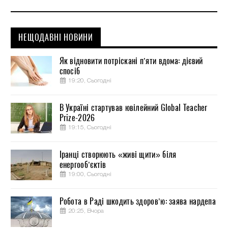
НЕЩОДАВНІ НОВИНИ
Як відновити потріскані п’яти вдома: дієвий
спосіб
19:20, Сьогодні
В Україні стартував ювілейний Global Teacher
Prize-2026
19:15, Сьогодні
Іранці створюють «живі щити» біля
енергооб’єктів
19:00, Сьогодні
Робота в Раді шкодить здоров’ю: заява нардепа
20:25, Вчора