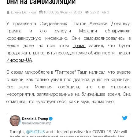
они на самоизоляции
Елена Великая
10:38, 02 Жовтня 2020
2272
0
У президента Соединённых Штатов Америки Дональда
Трампа и его супруги Мелании обнаружили
коронавирусную инфекцию. Они самоизолировались в
Белом доме, но при этом
Трамп
заявил, что будет
продолжать выполнять президентские обязанности, пишет
Информ-UA
.
В своем микроблоге в "Твиттере" Тамп написал, что вместе
с женой, как только узнал про диагноз, ушёл на карантин.
Его жена Мелания сообщила, что она отложила
мероприятия, запланированные на ближайшее время. Она
отметила, что чувствует себя, как и муж, нормально.