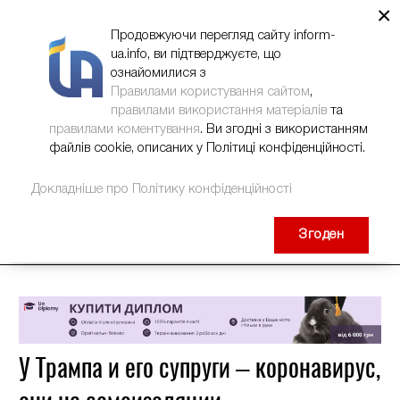
×
НОВИНИ
РЕКЛАМА
INFORM-UA
КОНТАКТИ
Продовжуючи перегляд сайту inform-
ua.info, ви підтверджуєте, що
ознайомилися з
Правилами користування сайтом
,
правилами використання матеріалів
та
правилами коментування
. Ви згодні з використанням
файлів cookie, описаних у Політиці конфіденційності.
Докладніше про Політику конфіденційності
Згоден
У Трампа и его супруги – коронавирус,