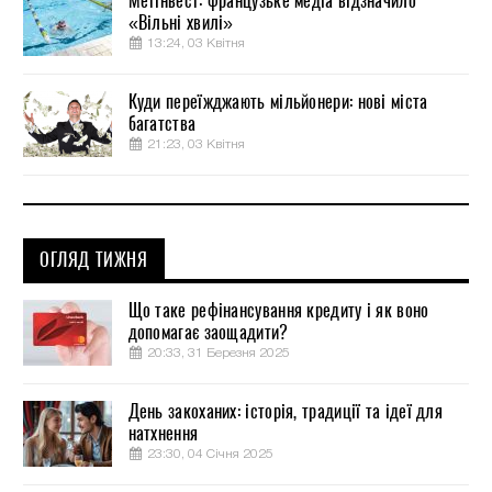
Метінвест: французьке медіа відзначило
«Вільні хвилі»
13:24, 03 Квітня
Куди переїжджають мільйонери: нові міста
багатства
21:23, 03 Квітня
ОГЛЯД ТИЖНЯ
Що таке рефінансування кредиту і як воно
допомагає заощадити?
20:33, 31 Березня 2025
День закоханих: історія, традиції та ідеї для
натхнення
23:30, 04 Січня 2025