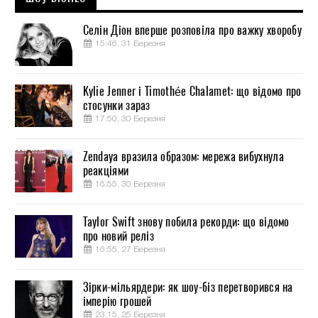
Селін Діон вперше розповіла про важку хворобу
15:46, 31 Березня
Kylie Jenner і Timothée Chalamet: що відомо про
стосунки зараз
17:50, 30 Березня
Zendaya вразила образом: мережа вибухнула
реакціями
16:55, 30 Березня
Taylor Swift знову побила рекорди: що відомо
про новий реліз
16:55, 27 Березня
Зірки-мільярдери: як шоу-біз перетворився на
імперію грошей
23:15, 25 Березня