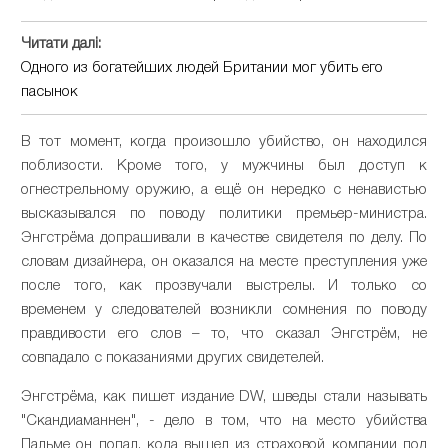
Читати далі:
Одного из богатейших людей Британии мог убить его
пасынок
В тот момент, когда произошло убийство, он находился
поблизости. Кроме того, у мужчины был доступ к
огнестрельному оружию, а ещё он нередко с ненавистью
высказывался по поводу политики премьер-министра.
Энгстрёма допрашивали в качестве свидетеля по делу. По
словам дизайнера, он оказался на месте преступления уже
после того, как прозвучали выстрелы. И только со
временем у следователей возникли сомнения по поводу
правдивости его слов – то, что сказал Энгстрём, не
совпадало с показаниями других свидетелей.
Энгстрёма, как пишет издание DW, шведы стали называть
"Скандиаманнен", - дело в том, что на место убийства
Пальме он попал, кода вышел из страховой компании под