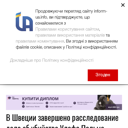
×
НОВИНИ
РЕКЛАМА
INFORM-UA
КОНТАКТИ
Продовжуючи перегляд сайту inform-
ua.info, ви підтверджуєте, що
ознайомилися з
Правилами користування сайтом
,
правилами використання матеріалів
та
правилами коментування
. Ви згодні з використанням
файлів cookie, описаних у Політиці конфіденційності.
Докладніше про Політику конфіденційності
Згоден
В Швеции завершено расследование