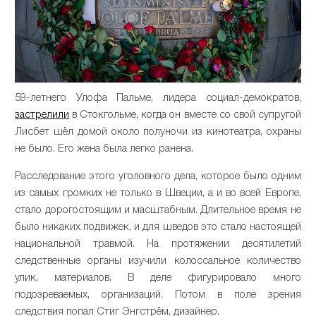
59-летнего Улофа Пальме, лидера социал-демократов,
застрелили
в Стокгольме, когда он вместе со свой супругой
Лисбет шёл домой около полуночи из кинотеатра, охраны
не было. Его жена была легко ранена.
Расследование этого уголовного дела, которое было одним
из самых громких не только в Швеции, а и во всей Европе,
стало дорогостоящим и масштабным. Длительное время не
было никаких подвижек, и для шведов это стало настоящей
национальной травмой. На протяжении десятилетий
следственные органы изучили колоссальное количество
улик, материалов. В деле фигурировало много
подозреваемых, организаций. Потом в поле зрения
следствия попал Стиг Энгстрём, дизайнер.