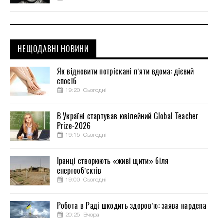
НЕЩОДАВНІ НОВИНИ
Як відновити потріскані п’яти вдома: дієвий
спосіб
19:20, Сьогодні
В Україні стартував ювілейний Global Teacher
Prize-2026
19:15, Сьогодні
Іранці створюють «живі щити» біля
енергооб’єктів
19:00, Сьогодні
Робота в Раді шкодить здоров’ю: заява нардепа
20:25, Вчора