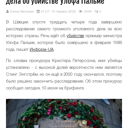
дела об убийстве Улофа Пальме
Елена Великая
21:07, 10 Червня 2020
2449
0
В Швеции спустя тридцать четыре года завершено
расследование самого громкого уголовного дела за всю
историю страны. Речь идёт об
убийстве
премьер-министра
Улофа Пальме, которое было совершено в феврале 1986
года, пишет
Информ-UA
.
По словам прокурора Кристера Петерссона, имя убийцы
установлено - с высокой долей вероятности ним является
Стинг Энгстрём, но он ещё в 2000 году скончался, поэтому
было решено закончить расследование. Об этом прокурор
сообщил сегодня, 10 июня на брифинге.