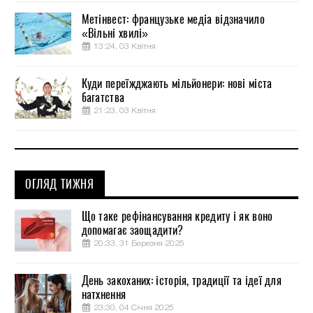
Метінвест: французьке медіа відзначило
«Вільні хвилі»
13:24, 03 Квітня
Куди переїжджають мільйонери: нові міста
багатства
21:23, 03 Квітня
ОГЛЯД ТИЖНЯ
Що таке рефінансування кредиту і як воно
допомагає заощадити?
20:33, 31 Березня 2025
День закоханих: історія, традиції та ідеї для
натхнення
23:30, 04 Січня 2025