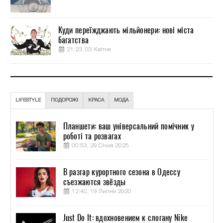
Куди переїжджають мільйонери: нові міста
багатства
21:23, 03 Квітня
LIFESTYLE
ПОДОРОЖІ
КРАСА
МОДА
Планшети: ваш універсальний помічник у
роботі та розвагах
00:53, 29 Січня 2025
В разгар курортного сезона в Одессу
съезжаются звёзды
12:40, 19 Липня 2020
Just Do It: вдохновением к слогану Nike