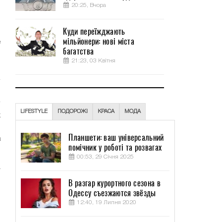
20:25, Вчора
ы
Куди переїжджають
мільйонери: нові міста
е
багатства
,
21:23, 03 Квітня
LIFESTYLE
ПОДОРОЖІ
КРАСА
МОДА
х
ю
Планшети: ваш універсальний
в
помічник у роботі та розвагах
00:53, 29 Січня 2025
т
В разгар курортного сезона в
я
Одессу съезжаются звёзды
12:40, 19 Липня 2020
.