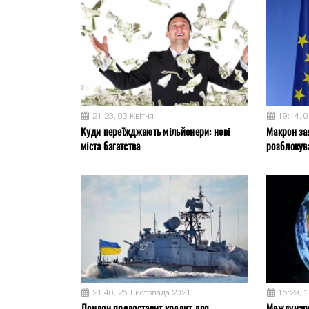
21:23, 03 Квітня
19:14, 0
Куди переїжджають мільйонери: нові
Макрон за
міста багатства
розблокув
21:40, 25 Листопада 2021
15:29, 
Лондон предоставит кредит для
Междунар