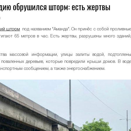
дию обрушился шторм: есть жертвы
0
кий шторм
под названием "Аманда". Он принёс с собой проливны
тигают 65 метров в час. Есть жертвы, разрушены много зданий
тва массовой информации, улицы залиты водой, подтоплен
 поваленных деревьев, которые повредили крыши домов. В вод
анспортным сообщением, а также энергоснабжением.