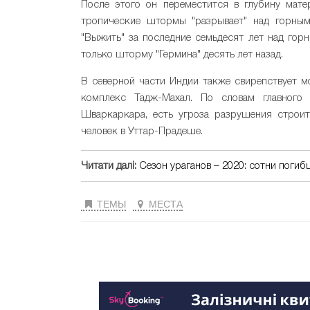
После этого он переместится в глубину мате
тропические штормы "разрывает" над горными
"Выжить" за последние семьдесят лет над гор
только шторму "Гермина" десять лет назад.
В северной части Индии также свирепствует 
комплекс Тадж-Махал. По словам главного
Шваркаркара, есть угроза разрушения строит
человек в Уттар-Прадеше.
Читати далі:
Сезон ураганов – 2020: сотни поги
ТЕМЫ
МЕСТА