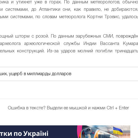
рика и утихнет уже в горах. По данным метеорологов, обычн
 системами, до Атлантики они, как правило, не добираются
ными системами, по словам метеоролога Кортни Трэвис, удалос
мощный шторм с розой. По данным зарубежных СМИ, повреждё
 археолога археологической службы Индии Вассанта Кумар
ельных конструкций. Из-за ударов молний погибли тринадцат
бших, ущерб в миллиарды долларов
Ошибка в тексте?
Выдели ее мышкой и нажми Ctrl + Enter