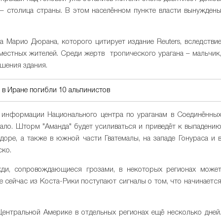
– столица страны. В этом населённом пункте власти вынужден
 Марио Дюрана, которого цитирует издание Reuters, вследстви
местных жителей. Среди жертв тропического урагана – мальчик
ушения здания.
 в Иране погибли 10 альпинистов
о информации Национального центра по ураганам в Соединённы
чало. Шторм "Аманда" будет усиливаться и приведёт к выпадени
оре, а также в южной части Гватемалы, на западе Гонураса и 
ско.
ди, сопровождающиеся грозами, в некоторых регионах може
е сейчас из Коста-Рики поступают сигналы о том, что начинаетс
Центральной Америке в отдельных регионах ещё несколько дней