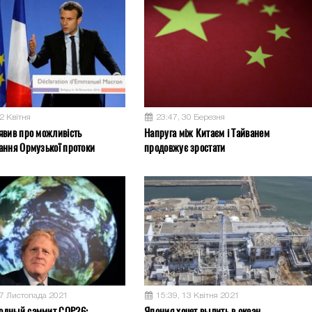
2 Квітня
23:47, 30 Березня
явив про можливість
Напруга між Китаєм і Тайванем
ання Ормузької протоки
продовжує зростати
17 Листопада 2021
15:39, 13 Квітня 2021
одный саммит COP26:
Япония хочет вылить в океан