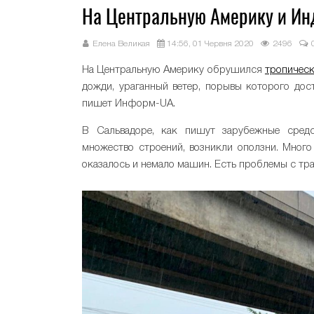
На Центральную Америку и Ин
Елена Великая
14:56, 01 Червня 2020
2496
На Центральную Америку обрушился
тропичес
дожди, ураганный ветер, порывы которого дос
пишет Информ-UA.
В Сальвадоре, как пишут зарубежные средс
множество строений, возникли оползни. Много
оказалось и немало машин. Есть проблемы с тр