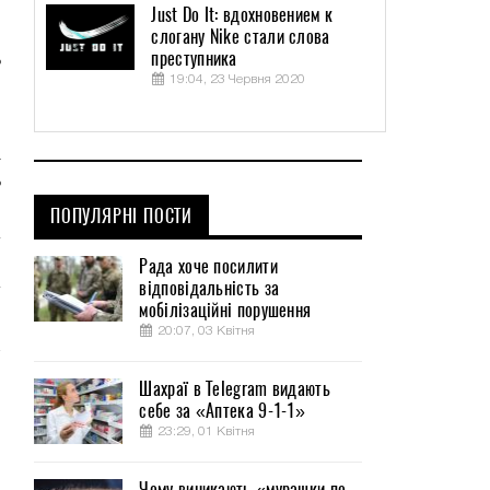
о
Just Do It: вдохновением к
слогану Nike стали слова
.
преступника
ь
19:04, 23 Червня 2020
н
а
ь
ПОПУЛЯРНІ ПОСТИ
Рада хоче посилити
відповідальність за
мобілізаційні порушення
20:07, 03 Квітня
Шахраї в Telegram видають
себе за «Аптека 9-1-1»
23:29, 01 Квітня
Чому виникають «мурашки по