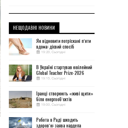
НЕЩОДАВНІ НОВИНИ
Як відновити потріскані п’яти
вдома: дієвий спосіб
19:20, Сьогодні
В Україні стартував ювілейний
Global Teacher Prize-2026
19:15, Сьогодні
Іранці створюють «живі щити»
біля енергооб’єктів
19:00, Сьогодні
Робота в Раді шкодить
здоров’ю: заява нардепа
.