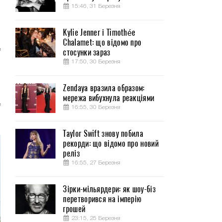
15:46, 31 Березня
Kylie Jenner і Timothée
Chalamet: що відомо про
е
стосунки зараз
,
17:50, 30 Березня
Zendaya вразила образом:
ы
мережа вибухнула реакціями
е
16:55, 30 Березня
Taylor Swift знову побила
рекорди: що відомо про новий
реліз
16:55, 27 Березня
Зірки-мільярдери: як шоу-біз
перетворився на імперію
грошей
23:15, 25 Березня