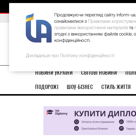
НОВИНИ
РЕКЛАМА
INFORM-UA
КОНТАКТИ
Продовжуючи перегляд сайту inform-ua.i
ВИБІР РЕДАКЦІЇ
В Україні стартував ювілейний Glo
ознайомилися з
Правилами користуван
правилами використання матеріалів
та
згодні з використанням файлів cookie, 
конфіденційності.
Докладніше про Політику конфіденційності
НОВИНИ УКРАЇНИ
СВІТОВІ НОВИНИ
ПОЛІ
ПОДОРОЖІ
ШОУ-БІЗНЕС
СТИЛЬ ЖИТТЯ