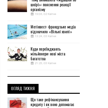
шкірі»: пояснення реакції
організму
19:03, 02 Квітня
Метінвест: французьке медіа
відзначило «Вільні хвилі»
13:24, 03 Квітня
Куди переїжджають
мільйонери: нові міста
багатства
21:23, 03 Квітня
ОГЛЯД ТИЖНЯ
Що таке рефінансування
кредиту і як воно допомагає