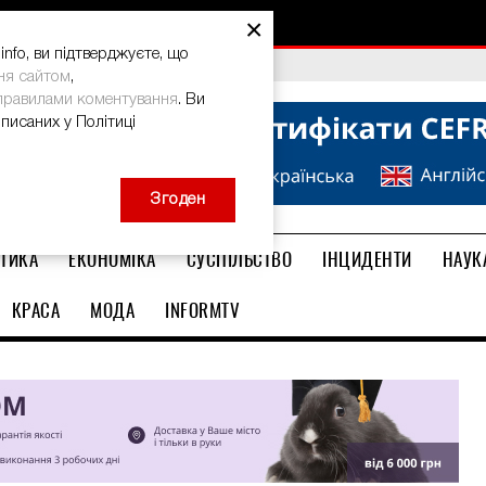
×
nfo, ви підтверджуєте, що
bal Teacher Prize-2026
ня сайтом
,
правилами коментування
. Ви
описаних у Політиці
Згоден
ТИКА
ЕКОНОМІКА
СУСПІЛЬСТВО
ІНЦИДЕНТИ
НАУК
КРАСА
МОДА
INFORMTV