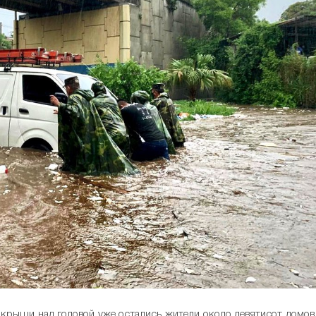
крыши над головой уже остались жители около девятисот домов