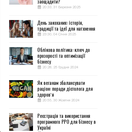
заощадити?
20:33, 31 Березня 2025
День закоханих: історія,
традиції та ідеї для натхнення
23:30, 04 Січня 2025
Облікова політика: ключ до
прозорості та оптимізації
бізнесу
20:28, 25 Грудня 2024
Як веганам збалансувати
раціон: поради дієтолога для
здоров’я
20:55, 30 Жовтня 2024
Реєстрація та використання
програмного РРО для бізнесу в
Україні