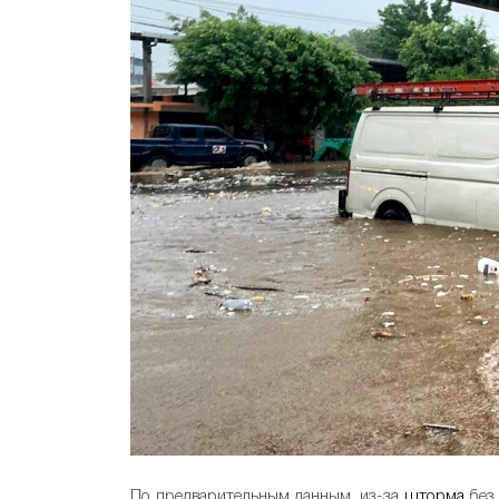
По предварительным данным, из-за
шторма
без 