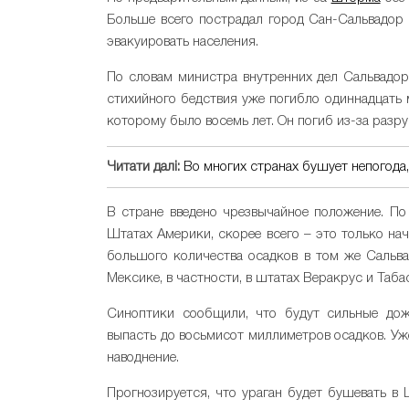
Больше всего пострадал город Сан-Сальвадор 
эвакуировать населения.
По словам министра внутренних дел Сальвадора
стихийного бедствия уже погибло одиннадцать 
которому было восемь лет. Он погиб из-за разр
Читати далі:
Во многих странах бушует непогода,
В стране введено чрезвычайное положение. П
Штатах Америки, скорее всего – это только на
большого количества осадков в том же Сальвад
Мексике, в частности, в штатах Веракрус и Таба
Синоптики сообщили, что будут сильные дож
выпасть до восьмисот миллиметров осадков. Уж
наводнение.
Прогнозируется, что ураган будет бушевать в 