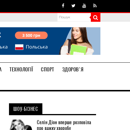
А
ТЕХНОЛОГІЇ
СПОРТ
ЗДОРОВ'Я
ШОУ-БІЗНЕС
Селін Діон вперше розповіла
про важку хворобу