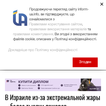
×
НОВИНИ
РЕКЛАМА
INFORM-UA
КОНТАКТИ
Продовжуючи перегляд сайту inform-
ua.info, ви підтверджуєте, що
ознайомилися з
Правилами користування сайтом
,
правилами використання матеріалів
та
правилами коментування
. Ви згодні з використанням
файлів cookie, описаних у Політиці конфіденційності.
Докладніше про Політику конфіденційності
Згоден
В Израиле из-за экстремальной жары