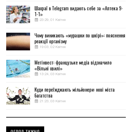
Шахраї в Telegram видають себе за «Аптека 9-
1-1»
23:29, 01 Квітня
Чому виникають «мурашки по шкірі»: пояснення
реакції організму
19:03, 02 Квітня
Метінвест: французьке медіа відзначило
«Вільні хвилі»
13:24, 03 Квітня
Куди переїжджають мільйонери: нові міста
багатства
21:23, 03 Квітня