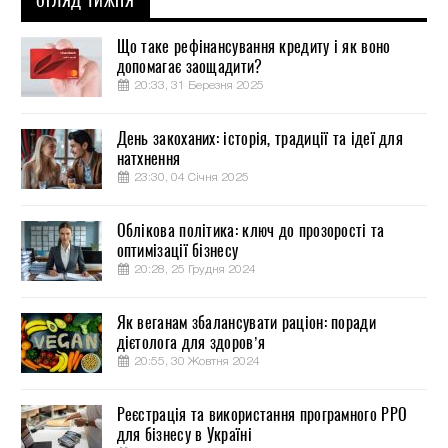
ОГЛЯД ТИЖНЯ
Що таке рефінансування кредиту і як воно
допомагає заощадити?
20:33, 31 Березня 2025
День закоханих: історія, традиції та ідеї для
натхнення
23:30, 04 Січня 2025
Облікова політика: ключ до прозорості та
оптимізації бізнесу
20:28, 25 Грудня 2024
Як веганам збалансувати раціон: поради
дієтолога для здоров’я
20:55, 30 Жовтня 2024
Реєстрація та використання програмного РРО
для бізнесу в Україні