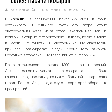
– более тысячи пожаров
Елена Великая
21:24, 20 Травня 2020
2494
0
В
Израиле
на протяжении нескольких дней на фоне
устойчивого и сильного пустынного ветра стоит
экстремальная жара. Из-за этого начались масштабные
пожары на открытых территориях – в лесах, полях, а также
в населённых пунктах. В некоторых из них спасателям
пришлось эвакуировать людей. Кроме того, закрыты
несколько автомобильных трасс, пишет Информ-UA.
Всего зафиксировано около 1300 очагов возгораний.
Закрыта основная магистраль с севера на юг в обоих
направлениях, поскольку вспыхнул большой пожар возле
города Рош-ха-Аин, неподалёку от территорий оборонных
предприятий.