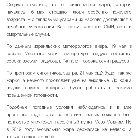
Следует отметить, что от сильнейшей жары, которая
началась 16 мая, страдают люди, особенно пожилого
возраста – с тепловыми ударами их массово доставляют в
лечебные учреждения. Как пишут местные СМИ, есть и
смертельные случаи.
По данным израильских метеорологов, вчера, 19 мая в
районе Мёртвого моря температура воздуха достигала
сорока восьми градусов, в Гилгале – сорока семи градусов.
По прогнозам синоптиков, завтра, 21 мая ещё будет так же
жарко, а немного похолодает уже на выходные. До конца
недели служба пожарных будет работать в режиме
повышенной готовности.
Подобные погодные условия наблюдались и в мае
прошлого года, тогда вследствие лесных пожаров был
полностью уничтожен населённый пункт Мево Модиим. Но
в 2019 году аномальная жара держалась не неделю, а
только несколько дней.