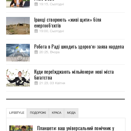
19:15, Сьогодні
Іранці створюють «живі щити» біля
енергооб’єктів
19:00, Сьогодні
Робота в Раді шкодить здоров’ю: заява нардепа
20:25, Вчора
Куди переїжджають мільйонери: нові міста
багатства
21:23, 03 Квітня
LIFESTYLE
ПОДОРОЖІ
КРАСА
МОДА
Планшети: ваш універсальний помічник у