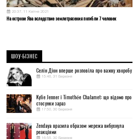
20:37, 11 Квітня 2021
На острове Ява вследствие землетрясения погибли 7 человек
ШОУ-БІЗНЕС
Селін Діон вперше розповіла про важку хворобу
15:46, 31 Березня
Kylie Jenner і Timothée Chalamet: що відомо про
стосунки зараз
17:50, 30 Березня
Zendaya вразила образом: мережа вибухнула
реакціями
16:55, 30 Березня