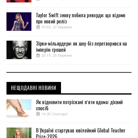
Taylor Swift знову побила рекорди: що відомо
про новий реліз
16:55, 27 Березня
Зірки-мільярдери: як шоу-біз перетворився на
імперію грошей
23:15, 25 Березня
НЕЩОДАВНІ НОВИНИ
Як відновити потріскані п’яти вдома: дієвий
спосіб
19:20, Сьогодні
В Україні стартував ювілейний Global Teacher
Prize-2026