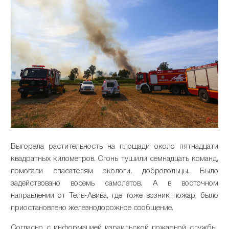
Выгорела растительность на площади около пятнадцати
квадратных километров. Огонь тушили семнадцать команд,
помогали спасателям экологи, добровольцы. Было
задействовано восемь самолётов. А в восточном
направлении от Тель-Авива, где тоже возник пожар, было
приостановлено железнодорожное сообщение.
Согласно с информацией израильской пожарной службы,