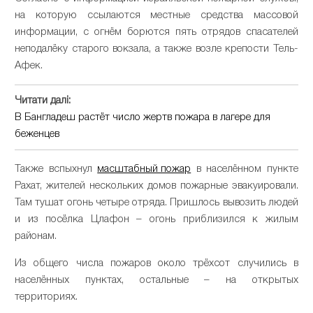
на которую ссылаются местные средства массовой
информации, с огнём борются пять отрядов спасателей
неподалёку старого вокзала, а также возле крепости Тель-
Афек.
Читати далі:
В Бангладеш растёт число жертв пожара в лагере для
беженцев
Также вспыхнул
масштабный пожар
в населённом пункте
Рахат, жителей нескольких домов пожарные эвакуировали.
Там тушат огонь четыре отряда. Пришлось вывозить людей
и из посёлка Цлафон – огонь приблизился к жилым
районам.
Из общего числа пожаров около трёхсот случились в
населённых пунктах, остальные – на открытых
территориях.