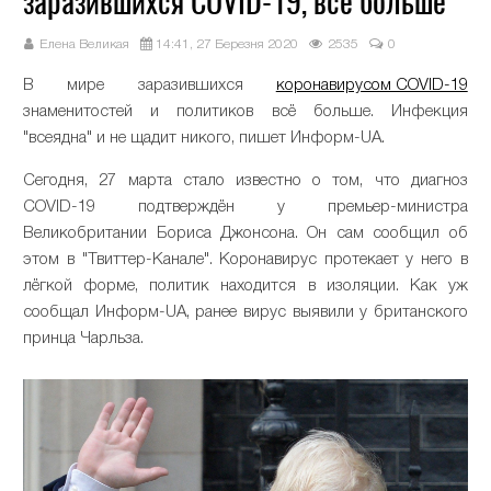
заразившихся COVID-19, всё больше
Елена Великая
14:41, 27 Березня 2020
2535
0
В мире заразившихся
коронавирусом COVID-19
знаменитостей и политиков всё больше. Инфекция
"всеядна" и не щадит никого, пишет Информ-UA.
Сегодня, 27 марта стало известно о том, что диагноз
COVID-19 подтверждён у премьер-министра
Великобритании Бориса Джонсона. Он сам сообщил об
этом в "Твиттер-Канале". Коронавирус протекает у него в
лёгкой форме, политик находится в изоляции. Как уж
сообщал Информ-UA, ранее вирус выявили у британского
принца Чарльза.