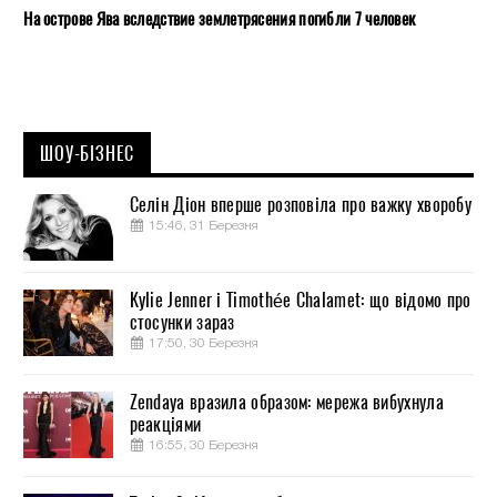
На острове Ява вследствие землетрясения погибли 7 человек
ШОУ-БІЗНЕС
Селін Діон вперше розповіла про важку хворобу
15:46, 31 Березня
Kylie Jenner і Timothée Chalamet: що відомо про
стосунки зараз
17:50, 30 Березня
Zendaya вразила образом: мережа вибухнула
реакціями
16:55, 30 Березня