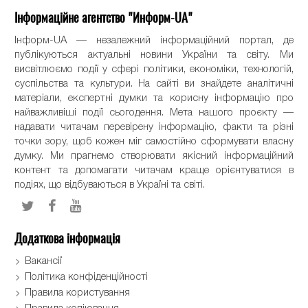
Інформаційне агентство "Информ-UA"
Інформ-UA — незалежний інформаційний портал, де
публікуються актуальні новини України та світу. Ми
висвітлюємо події у сфері політики, економіки, технологій,
суспільства та культури. На сайті ви знайдете аналітичні
матеріали, експертні думки та корисну інформацію про
найважливіші події сьогодення. Мета нашого проєкту —
надавати читачам перевірену інформацію, факти та різні
точки зору, щоб кожен міг самостійно сформувати власну
думку. Ми прагнемо створювати якісний інформаційний
контент та допомагати читачам краще орієнтуватися в
подіях, що відбуваються в Україні та світі.
Додаткова інформація
Вакансії
Політика конфіденційності
Правила користування