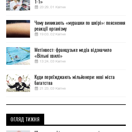
1-1»
23:29, 01 Квітня
Чому виникають «мурашки по шкірі»: пояснення
реакції організму
19:03, 02 Квітня
Метінвест: французьке медіа відзначило
«Вільні хвилі»
13:24, 03 Квітня
Куди переїжджають мільйонери: нові міста
багатства
21:23, 03 Квітня
ОГЛЯД ТИЖНЯ