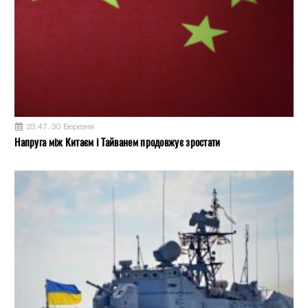
23:47, 30 Березня
Напруга між Китаєм і Тайванем продовжує зростати