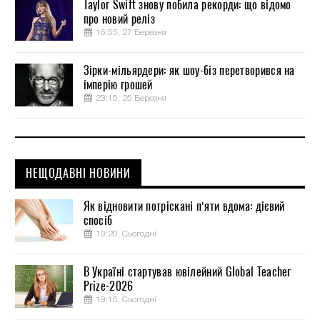
Taylor Swift знову побила рекорди: що відомо
про новий реліз
16:55, 27 Березня
Зірки-мільярдери: як шоу-біз перетворився на
імперію грошей
23:15, 25 Березня
НЕЩОДАВНІ НОВИНИ
Як відновити потріскані п’яти вдома: дієвий
спосіб
19:20, Сьогодні
В Україні стартував ювілейний Global Teacher
Prize-2026
19:15, Сьогодні