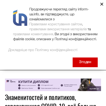
×
НОВИНИ
РЕКЛАМА
INFORM-UA
КОНТАКТИ
Продовжуючи перегляд сайту inform-
ua.info, ви підтверджуєте, що
ознайомилися з
Правилами користування сайтом
,
правилами використання матеріалів
та
правилами коментування
. Ви згодні з використанням
файлів cookie, описаних у Політиці конфіденційності.
Докладніше про Політику конфіденційності
Згоден
Знаменитостей и политиков,