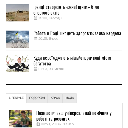
Іранці створюють «живі щити» біля
енергооб’єктів
19:00, Сьогодні
Робота в Раді шкодить здоров’ю: заява нардепа
20:25, Вчора
Куди переїжджають мільйонери: нові міста
багатства
21:23, 03 Квітня
LIFESTYLE
ПОДОРОЖІ
КРАСА
МОДА
Планшети: ваш універсальний помічник у
роботі та розвагах
00:53, 29 Січня 2025