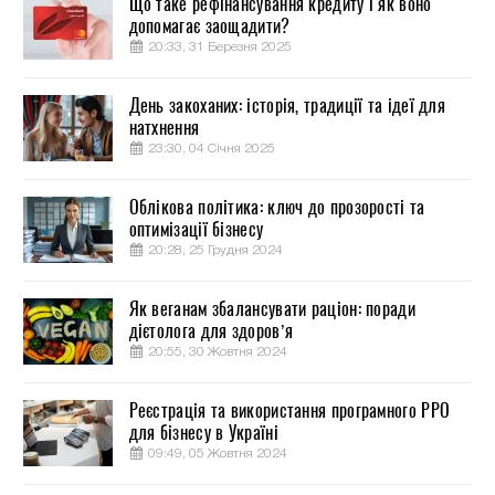
Що таке рефінансування кредиту і як воно
допомагає заощадити?
20:33, 31 Березня 2025
День закоханих: історія, традиції та ідеї для
натхнення
23:30, 04 Січня 2025
Облікова політика: ключ до прозорості та
оптимізації бізнесу
20:28, 25 Грудня 2024
Як веганам збалансувати раціон: поради
дієтолога для здоров’я
20:55, 30 Жовтня 2024
Реєстрація та використання програмного РРО
для бізнесу в Україні
09:49, 05 Жовтня 2024