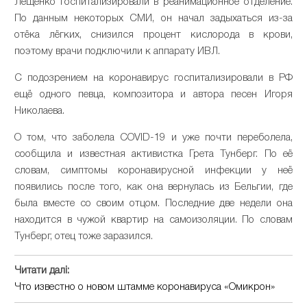
Лещенко госпитализировали в реанимационное отделение.
По данным некоторых СМИ, он начал задыхаться из-за
отёка лёгких, снизился процент кислорода в крови,
поэтому врачи подключили к аппарату ИВЛ.
С подозрением на коронавирус госпитализировали в РФ
ещё одного певца, композитора и автора песен Игоря
Николаева.
О том, что заболела COVID-19 и уже почти переболела,
сообщила и известная активистка Грета Тунберг. По её
словам, симптомы коронавирусной инфекции у неё
появились после того, как она вернулась из Бельгии, где
была вместе со своим отцом. Последние две недели она
находится в чужой квартир на самоизоляции. По словам
Тунберг, отец тоже заразился.
Читати далі:
Что известно о новом штамме коронавируса «Омикрон»