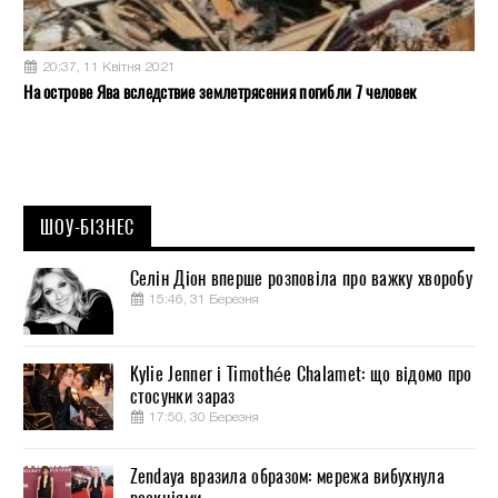
20:37, 11 Квітня 2021
На острове Ява вследствие землетрясения погибли 7 человек
ШОУ-БІЗНЕС
Селін Діон вперше розповіла про важку хворобу
15:46, 31 Березня
Kylie Jenner і Timothée Chalamet: що відомо про
стосунки зараз
17:50, 30 Березня
Zendaya вразила образом: мережа вибухнула