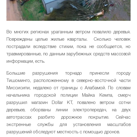
Во многих регионах ураганным ветром повалило деревья.
Повреждены целые жилые кварталы. Сколько человек
пострадали вследствие стихии, пока не сообщается, но
травмированные, по данным зарубежных средств массовой
информации, есть.
Большие разрушения торнадо принесли городу
Тишоминго, расположенному в северно-восточной части
Миссисипи, недалеко от границы с Алабамой. По словам
начальника городской полиции Майка Кемпа, смерч
разрушил магазин Dollar КТ, повалено ветром сотни
деревьев, оборваны линии электропередач, на двух
автотрассах разбито дорожное покрытие. Сейчас
экстренные службы для установления масштабов
разрушений обследуют местность с помощью дронов.