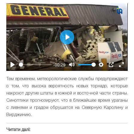
Play
-00:29
Play
Mute
Settings
PIP
Enter
fullsc
Тем временем, метеорологические службы предупреждают
о том, что высока вероятность новых торнадо, которые
накроют другие штаты в южной и восточной части страны.
Синоптики прогнозируют, что в ближайшее время ураганы
с ливнями и градом обрушатся на Северную Каролину и
Вирджинию.
Читати далі: