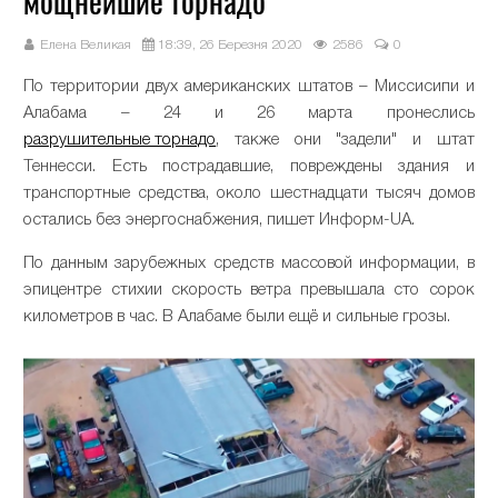
мощнейшие торнадо
Елена Великая
18:39, 26 Березня 2020
2586
0
По территории двух американских штатов – Миссисипи и
Алабама – 24 и 26 марта пронеслись
разрушительные торнадо
, также они "задели" и штат
Теннесси. Есть пострадавшие, повреждены здания и
транспортные средства, около шестнадцати тысяч домов
остались без энергоснабжения, пишет Информ-UA.
По данным зарубежных средств массовой информации, в
эпицентре стихии скорость ветра превышала сто сорок
километров в час. В Алабаме были ещё и сильные грозы.