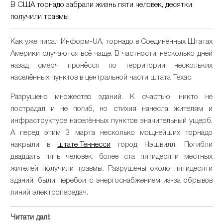
В США торнадо забрали жизнь пяти человек, десятки
получили травмы
Как уже писал Информ-UA, торнадо в Соединённых Штатах
Америки случаются всё чаще. В частности, несколько дней
назад смерч пронёсся по территории нескольких
населённых пунктов в центральной части штата Техас.
Разрушено множество зданий. К счастью, никто не
пострадал и не погиб, но стихия нанесла жителям и
инфраструктуре населённых пунктов значительный ущерб.
А перед этим 3 марта несколько мощнейших торнадо
накрыли в
штате Теннесси
город Нэшвилл. Погибли
двадцать пять человек, более ста пятидесяти местных
жителей получили травмы. Разрушены около пятидесяти
зданий, были перебои с энергоснабжением из-за обрывов
линий электропередач.
Читати далі: