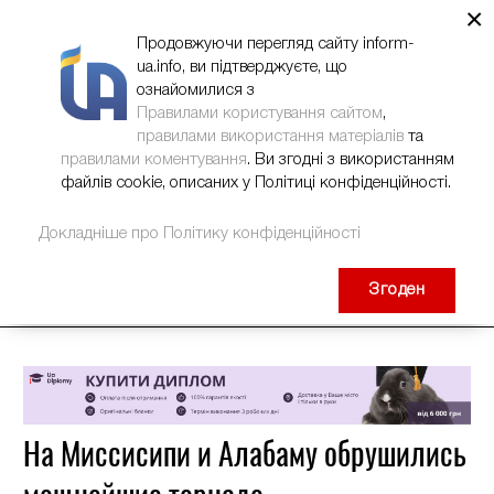
×
НОВИНИ
РЕКЛАМА
INFORM-UA
КОНТАКТИ
Продовжуючи перегляд сайту inform-
ua.info, ви підтверджуєте, що
ознайомилися з
Правилами користування сайтом
,
правилами використання матеріалів
та
правилами коментування
. Ви згодні з використанням
файлів cookie, описаних у Політиці конфіденційності.
Докладніше про Політику конфіденційності
Згоден
На Миссисипи и Алабаму обрушились