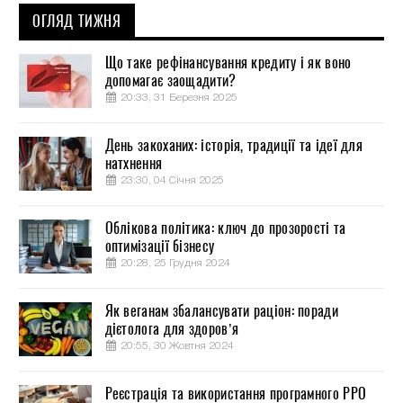
ОГЛЯД ТИЖНЯ
Що таке рефінансування кредиту і як воно
допомагає заощадити?
20:33, 31 Березня 2025
День закоханих: історія, традиції та ідеї для
натхнення
23:30, 04 Січня 2025
Облікова політика: ключ до прозорості та
оптимізації бізнесу
20:28, 25 Грудня 2024
Як веганам збалансувати раціон: поради
дієтолога для здоров’я
20:55, 30 Жовтня 2024
Реєстрація та використання програмного РРО