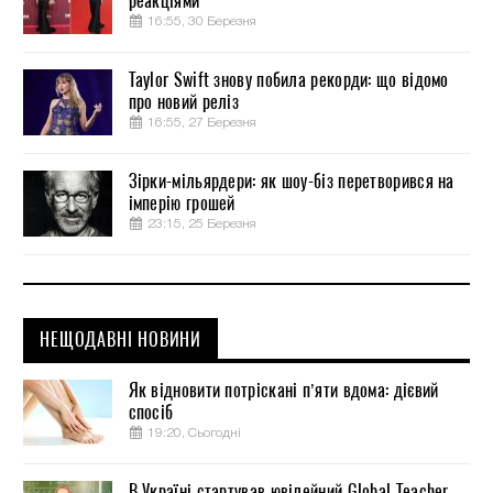
реакціями
16:55, 30 Березня
Taylor Swift знову побила рекорди: що відомо
про новий реліз
16:55, 27 Березня
Зірки-мільярдери: як шоу-біз перетворився на
імперію грошей
23:15, 25 Березня
НЕЩОДАВНІ НОВИНИ
Як відновити потріскані п’яти вдома: дієвий
спосіб
19:20, Сьогодні
В Україні стартував ювілейний Global Teacher