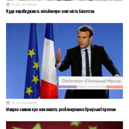
21:23, 03 Квітня
Куди переїжджають мільйонери: нові міста багатства
19:14, 02 Квітня
Макрон заявив про можливість розблокування Ормузької протоки