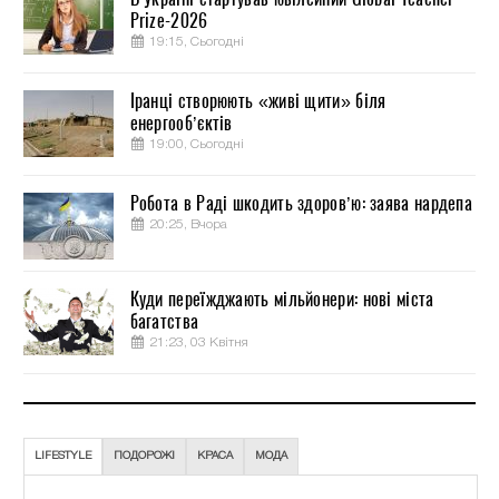
Prize-2026
19:15, Сьогодні
Іранці створюють «живі щити» біля
енергооб’єктів
19:00, Сьогодні
Робота в Раді шкодить здоров’ю: заява нардепа
20:25, Вчора
Куди переїжджають мільйонери: нові міста
багатства
21:23, 03 Квітня
LIFESTYLE
ПОДОРОЖІ
КРАСА
МОДА