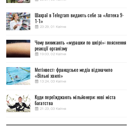
Шахраї в Telegram видають себе за «Аптека 9-
1-1»
23:29, 01 Квітня
Чому виникають «мурашки по шкірі»: пояснення
реакції організму
19:03, 02 Квітня
Метінвест: французьке медіа відзначило
«Вільні хвилі»
13:24, 03 Квітня
Куди переїжджають мільйонери: нові міста
багатства
21:23, 03 Квітня