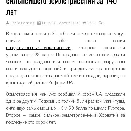
сильнейшего землетрясения за 140
лет
Елена Великая
11:45, 23 Березня 2020
2790
0
В хорватской столице Загребе жители до сих пор не могут
прийти в себя после серии
разрушительных землетрясений
, которые произошли
утром вчера, 22 марта. Пострадало не менее семнадцати
человек, повреждены или почти полностью разрушены
почти семьдесят строений и три десятка транспортных
средств, на которых падали обломки фасадов, черепица с
крыш зданий, пишет Информ-UA.
Землетрясения, как уже сообщал Информ-UA, следовали
одно за другим. Подземные толчки были разной магнитуды,
сила двух самых мощных – 5 и 5,3 балла по шкале Рихтера.
Второе – самое сильное землетрясение в Хорватии за
последние сто сорок лет.