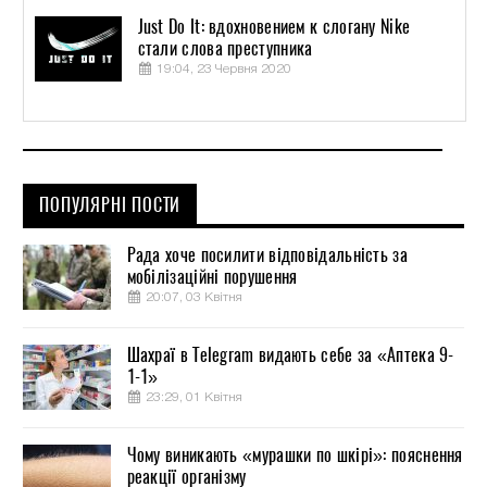
Just Do It: вдохновением к слогану Nike
стали слова преступника
19:04, 23 Червня 2020
ПОПУЛЯРНІ ПОСТИ
Рада хоче посилити відповідальність за
мобілізаційні порушення
20:07, 03 Квітня
Шахраї в Telegram видають себе за «Аптека 9-
1-1»
23:29, 01 Квітня
Чому виникають «мурашки по шкірі»: пояснення
реакції організму