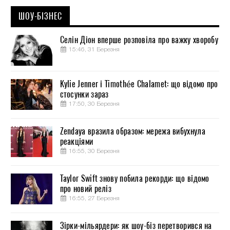
ШОУ-БІЗНЕС
Селін Діон вперше розповіла про важку хворобу
15:46, 31 Березня
Kylie Jenner і Timothée Chalamet: що відомо про
стосунки зараз
17:50, 30 Березня
Zendaya вразила образом: мережа вибухнула
реакціями
16:55, 30 Березня
Taylor Swift знову побила рекорди: що відомо
про новий реліз
16:55, 27 Березня
Зірки-мільярдери: як шоу-біз перетворився на