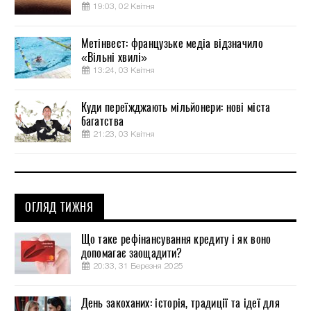
19:03, 02 Квітня
Метінвест: французьке медіа відзначило
«Вільні хвилі»
13:24, 03 Квітня
Куди переїжджають мільйонери: нові міста
багатства
21:23, 03 Квітня
ОГЛЯД ТИЖНЯ
Що таке рефінансування кредиту і як воно
допомагає заощадити?
20:33, 31 Березня 2025
День закоханих: історія, традиції та ідеї для