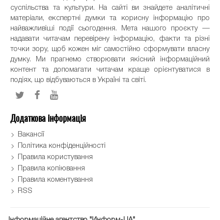
суспільства та культури. На сайті ви знайдете аналітичні
матеріали, експертні думки та корисну інформацію про
найважливіші події сьогодення. Мета нашого проєкту —
надавати читачам перевірену інформацію, факти та різні
точки зору, щоб кожен міг самостійно сформувати власну
думку. Ми прагнемо створювати якісний інформаційний
контент та допомагати читачам краще орієнтуватися в
подіях, що відбуваються в Україні та світі.
Додаткова інформація
Вакансії
Політика конфіденційності
Правила користування
Правила копіювання
Правила коментування
RSS
Інформаційне агентство "Информ-UA"