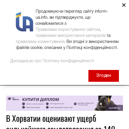
×
НОВИНИ
РЕКЛАМА
INFORM-UA
КОНТАКТИ
Продовжуючи перегляд сайту inform-
ua.info, ви підтверджуєте, що
ознайомилися з
Правилами користування сайтом
,
правилами використання матеріалів
та
правилами коментування
. Ви згодні з використанням
файлів cookie, описаних у Політиці конфіденційності.
Докладніше про Політику конфіденційності
Згоден
В Хорватии оценивают ущерб