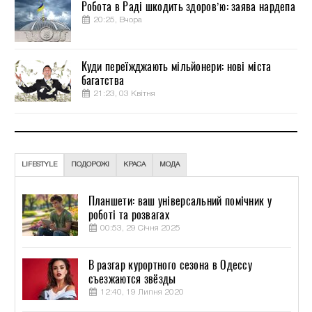
Робота в Раді шкодить здоров’ю: заява нардепа
20:25, Вчора
Куди переїжджають мільйонери: нові міста
багатства
21:23, 03 Квітня
LIFESTYLE
ПОДОРОЖІ
КРАСА
МОДА
Планшети: ваш універсальний помічник у
роботі та розвагах
00:53, 29 Січня 2025
В разгар курортного сезона в Одессу
съезжаются звёзды
12:40, 19 Липня 2020