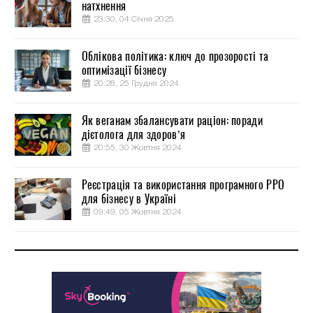
натхнення
23:30, 04 Січня 2025
Облікова політика: ключ до прозорості та
оптимізації бізнесу
20:28, 25 Грудня 2024
Як веганам збалансувати раціон: поради
дієтолога для здоров’я
20:55, 30 Жовтня 2024
Реєстрація та використання програмного РРО
для бізнесу в Україні
09:49, 05 Жовтня 2024