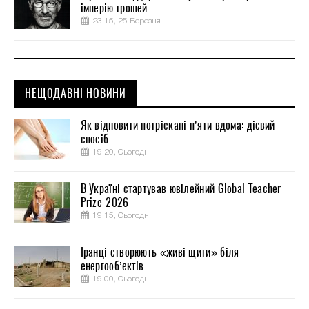
імперію грошей
23:15, 25 Березня
НЕЩОДАВНІ НОВИНИ
Як відновити потріскані п’яти вдома: дієвий
спосіб
19:20, Сьогодні
В Україні стартував ювілейний Global Teacher
Prize-2026
19:15, Сьогодні
Іранці створюють «живі щити» біля
енергооб’єктів
19:00, Сьогодні