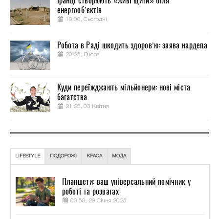
Іранці створюють «живі щити» біля
енергооб’єктів
19:00, Сьогодні
Робота в Раді шкодить здоров’ю: заява нардепа
20:25, Вчора
Куди переїжджають мільйонери: нові міста
багатства
21:23, 03 Квітня
LIFESTYLE
ПОДОРОЖІ
КРАСА
МОДА
Планшети: ваш універсальний помічник у
роботі та розвагах
00:53, 29 Січня 2025