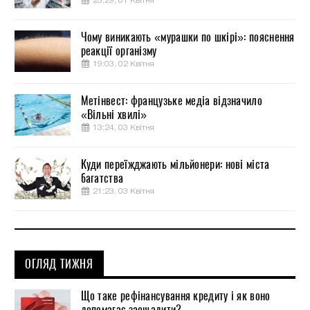
23:29, 01 Квітня
Чому виникають «мурашки по шкірі»: пояснення
реакції організму
19:03, 02 Квітня
Метінвест: французьке медіа відзначило
«Вільні хвилі»
13:24, 03 Квітня
Куди переїжджають мільйонери: нові міста
багатства
21:23, 03 Квітня
ОГЛЯД ТИЖНЯ
Що таке рефінансування кредиту і як воно
допомагає заощадити?