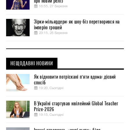
про новий реліз
16:55, 27 Березня
Зірки-мільярдери: як шоу-біз перетворився на
імперію грошей
23:15, 25 Березня
НЕЩОДАВНІ НОВИНИ
Як відновити потріскані п’яти вдома: дієвий
спосіб
19:20, Сьогодні
В Україні стартував ювілейний Global Teacher
Prize-2026
19:15, Сьогодні