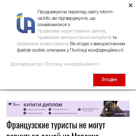
×
НОВИНИ
РЕКЛАМА
INFORM-UA
КОНТАКТИ
Продовжуючи перегляд сайту inform-
ua.info, ви підтверджуєте, що
ознайомилися з
Правилами користування сайтом
,
правилами використання матеріалів
та
правилами коментування
. Ви згодні з використанням
файлів cookie, описаних у Політиці конфіденційності.
Докладніше про Політику конфіденційності
Згоден
Французские туристы не могут