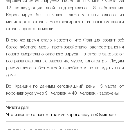
заражения коронавирусом в Марокко выявили 3 марта. За
12 последующих дней подтверждено 18 заболевших.
Коронавирус был выявлен также у главы одного из
министерств страны. Не отреагировать на вспышку власти
страны просто не могли.
В это же время стало известно, что Франция вводит всё
более жёсткие меры противодействию распространения
нового смертельно опасного вируса – в стране закрывают
все развлекательные заведения, музеи, кинотеатры. Людям
рекомендовано без острой надобности не покидать свои
дома.
Во Франции по данным сегодняшний день, 15 марта, от
коронавируса умер 91 человек, 4 481 человек - заражены.
Читати далі:
Что известно о новом штамме коронавируса «Омикрон»