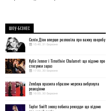
ШОУ-БІЗНЕС
Селін Діон вперше розповіла про важку хворобу
15:46, 31 Березня
Kylie Jenner і Timothée Chalamet: що відомо про
стосунки зараз
17:50, 30 Березня
Zendaya вразила образом: мережа вибухнула
реакціями
16:55, 30 Березня
Taylor Swift знову побила рекорди: що відомо