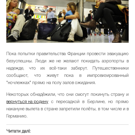
Пока попытки правительства Франции провести эвакуацию
безуспешны. Люди же не желают покидать аэропорты в
надежде, что их всё-таки заберут. Путешественники
сообщают, что живут пока в импровизированный
"ночлежках" прямо на полу залов ожидания.
Некоторых обнадёжили, что они смогут покинуть страну и
вернуться на родину
с пересадкой в Берлине, но прямо
накануне вылета в стране запретили полёты, в том числе и в
Германию.
Читати далі: