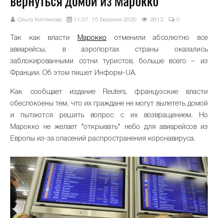
вернуться домой из Марокко
Ольга Коптякова
11:07, 15 Березня 2020
2612
0
Так как власти
Марокко
отменили абсолютно все
авиарейсы, в аэропортах страны оказались
заблокированными сотни туристов, больше всего – из
Франции. Об этом пишет Информ-UA.
Как сообщает издание Reuters, французские власти
обеспокоены тем, что их граждане не могут вылететь домой
и пытаются решить вопрос с их возвращением. Но
Марокко не желает "открывать" небо для авиарейсов из
Европы из-за опасений распространения коронавируса.