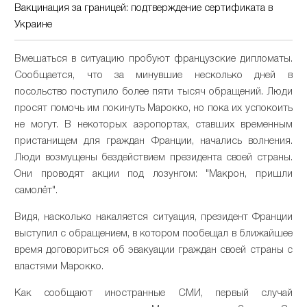
Вакцинация за границей: подтверждение сертификата в
Украине
Вмешаться в ситуацию пробуют французские дипломаты.
Сообщается, что за минувшие несколько дней в
посольство поступило более пяти тысяч обращений. Люди
просят помочь им покинуть Марокко, но пока их успокоить
не могут. В некоторых аэропортах, ставших временным
пристанищем для граждан Франции, начались волнения.
Люди возмущены бездействием президента своей страны.
Они проводят акции под лозунгом: "Макрон, пришли
самолёт".
Видя, насколько накаляется ситуация, президент Франции
выступил с обращением, в котором пообещал в ближайшее
время договориться об эвакуации граждан своей страны с
властями Марокко.
Как сообщают иностранные СМИ, первый случай