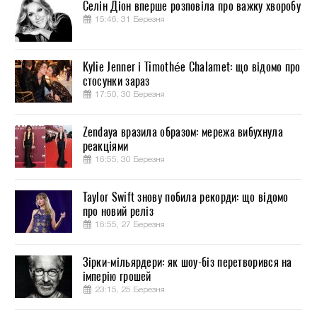
Селін Діон вперше розповіла про важку хворобу
15:46, 31 Березня
Kylie Jenner і Timothée Chalamet: що відомо про
стосунки зараз
17:50, 30 Березня
Zendaya вразила образом: мережа вибухнула
реакціями
16:55, 30 Березня
Taylor Swift знову побила рекорди: що відомо
про новий реліз
16:55, 27 Березня
Зірки-мільярдери: як шоу-біз перетворився на
імперію грошей
23:15, 25 Березня