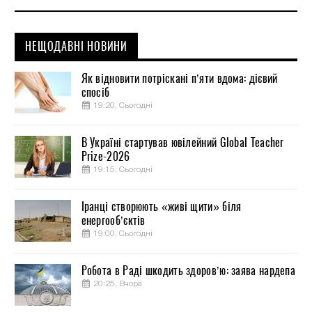
НЕЩОДАВНІ НОВИНИ
Як відновити потріскані п’яти вдома: дієвий
спосіб
19:20, Сьогодні
В Україні стартував ювілейний Global Teacher
Prize-2026
19:15, Сьогодні
Іранці створюють «живі щити» біля
енергооб’єктів
19:00, Сьогодні
Робота в Раді шкодить здоров’ю: заява нардепа
20:25, Вчора