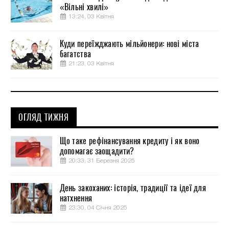
«Вільні хвилі»
13:24, 03 Квітня
Куди переїжджають мільйонери: нові міста
багатства
21:23, 03 Квітня
ОГЛЯД ТИЖНЯ
Що таке рефінансування кредиту і як воно
допомагає заощадити?
20:33, 31 Березня 2025
День закоханих: історія, традиції та ідеї для
натхнення
23:30, 04 Січня 2025