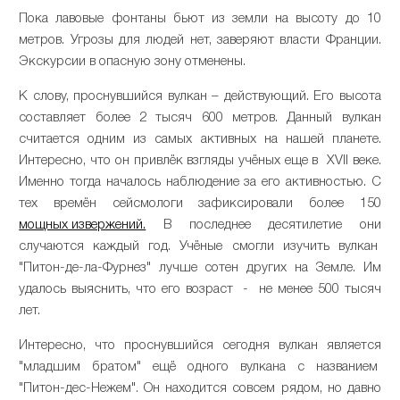
Пока лавовые фонтаны бьют из земли на высоту до 10
метров. Угрозы для людей нет, заверяют власти Франции.
Экскурсии в опасную зону отменены.
К слову, проснувшийся вулкан – действующий. Его высота
составляет более 2 тысяч 600 метров. Данный вулкан
считается одним из самых активных на нашей планете.
Интересно, что он привлёк взгляды учёных еще в XVII веке.
Именно тогда началось наблюдение за его активностью. С
тех времён сейсмологи зафиксировали более 150
мощных извержений.
В последнее десятилетие они
случаются каждый год. Учёные смогли изучить вулкан
"Питон-де-ла-Фурнез" лучше сотен других на Земле. Им
удалось выяснить, что его возраст - не менее 500 тысяч
лет.
Интересно, что проснувшийся сегодня вулкан является
"младшим братом" ещё одного вулкана с названием
"Питон-дес-Нежем". Он находится совсем рядом, но давно