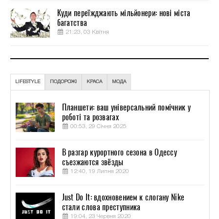
Куди переїжджають мільйонери: нові міста
багатства
21:23, 03 Квітня
LIFESTYLE
ПОДОРОЖІ
КРАСА
МОДА
Планшети: ваш універсальний помічник у
роботі та розвагах
00:53, 29 Січня 2025
В разгар курортного сезона в Одессу
съезжаются звёзды
12:40, 19 Липня 2020
Just Do It: вдохновением к слогану Nike
стали слова преступника
19:04, 23 Червня 2020