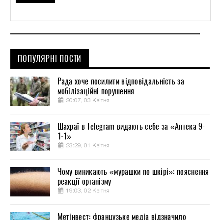
ПОПУЛЯРНІ ПОСТИ
Рада хоче посилити відповідальність за
мобілізаційні порушення
20:07, 03 Квітня
Шахраї в Telegram видають себе за «Аптека 9-
1-1»
23:29, 01 Квітня
Чому виникають «мурашки по шкірі»: пояснення
реакції організму
19:03, 02 Квітня
Метінвест: французьке медіа відзначило