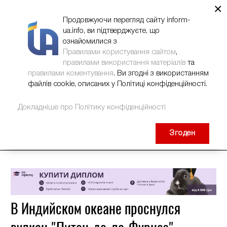
×
НОВИНИ
РЕКЛАМА
INFORM-UA
КОНТАКТИ
Продовжуючи перегляд сайту inform-
ua.info, ви підтверджуєте, що
ознайомилися з
Правилами користування сайтом
,
правилами використання матеріалів
та
правилами коментування
. Ви згодні з використанням
файлів cookie, описаних у Політиці конфіденційності.
Докладніше про Політику конфіденційності
Згоден
В Индийском океане проснулся