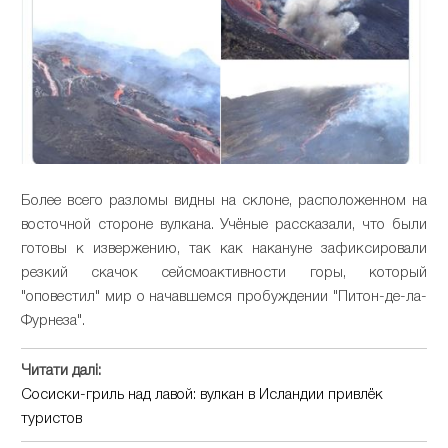
Более всего разломы видны на склоне, расположенном на
восточной стороне вулкана. Учёные рассказали, что были
готовы к извержению, так как накануне зафиксировали
резкий скачок сейсмоактивности горы, который
"оповестил" мир о начавшемся пробуждении "Питон-де-ла-
Фурнеза".
Читати далі:
Сосиски-гриль над лавой: вулкан в Исландии привлёк
туристов