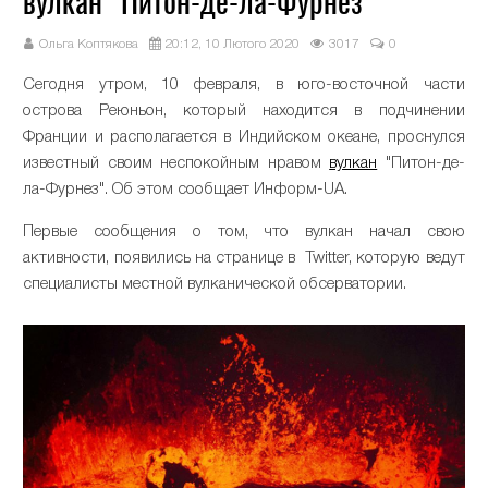
вулкан "Питон-де-ла-Фурнез"
Ольга Коптякова
20:12, 10 Лютого 2020
3017
0
Сегодня утром, 10 февраля, в юго-восточной части
острова Реюньон, который находится в подчинении
Франции и располагается в Индийском океане, проснулся
известный своим неспокойным нравом
вулкан
"Питон-де-
ла-Фурнез". Об этом сообщает Информ-UA.
Первые сообщения о том, что вулкан начал свою
активности, появились на странице в Twitter, которую ведут
специалисты местной вулканической обсерватории.