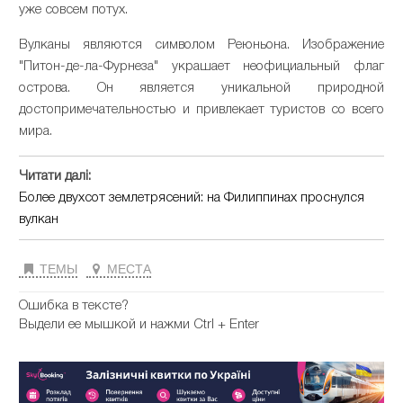
уже совсем потух.
Вулканы являются символом Реюньона. Изображение
"Питон-де-ла-Фурнеза" украшает неофициальный флаг
острова. Он является уникальной природной
достопримечательностью и привлекает туристов со всего
мира.
Читати далі:
Более двухсот землетрясений: на Филиппинах проснулся
вулкан
ТЕМЫ
МЕСТА
Ошибка в тексте?
Выдели ее мышкой и нажми Ctrl + Enter