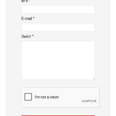
Ім’я *
E-mail *
Зміст *