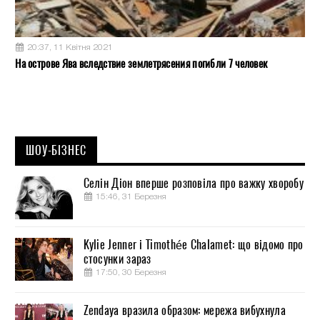
20:37, 11 Квітня 2021
На острове Ява вследствие землетрясения погибли 7 человек
ШОУ-БІЗНЕС
Селін Діон вперше розповіла про важку хворобу
15:46, 31 Березня
Kylie Jenner і Timothée Chalamet: що відомо про
стосунки зараз
17:50, 30 Березня
Zendaya вразила образом: мережа вибухнула