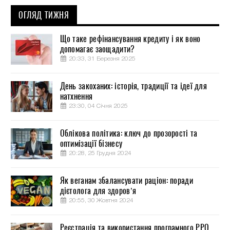
ОГЛЯД ТИЖНЯ
Що таке рефінансування кредиту і як воно
допомагає заощадити?
20:33, 31 Березня 2025
День закоханих: історія, традиції та ідеї для
натхнення
23:30, 04 Січня 2025
Облікова політика: ключ до прозорості та
оптимізації бізнесу
20:28, 25 Грудня 2024
Як веганам збалансувати раціон: поради
дієтолога для здоров’я
20:55, 30 Жовтня 2024
Реєстрація та використання програмного РРО