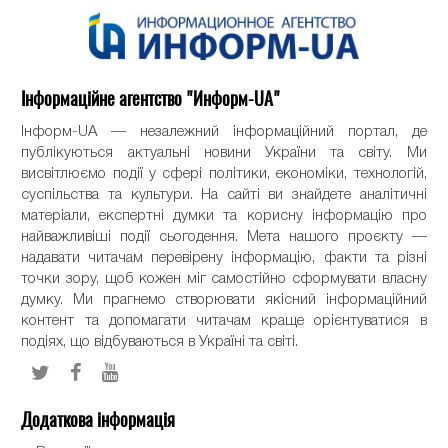
Інформаційне агентство "Информ-UA"
Інформ-UA — незалежний інформаційний портал, де
публікуються актуальні новини України та світу. Ми
висвітлюємо події у сфері політики, економіки, технологій,
суспільства та культури. На сайті ви знайдете аналітичні
матеріали, експертні думки та корисну інформацію про
найважливіші події сьогодення. Мета нашого проєкту —
надавати читачам перевірену інформацію, факти та різні
точки зору, щоб кожен міг самостійно сформувати власну
думку. Ми прагнемо створювати якісний інформаційний
контент та допомагати читачам краще орієнтуватися в
подіях, що відбуваються в Україні та світі.
Додаткова інформація