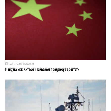
23:47, 30 Березня
Напруга між Китаєм і Тайванем продовжує зростати