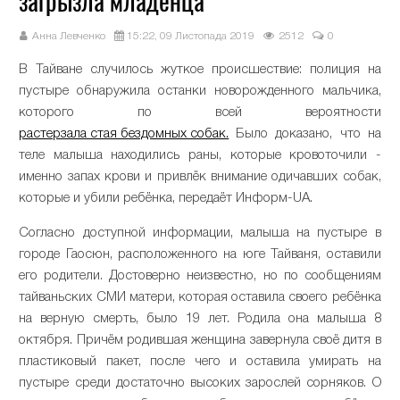
загрызла младенца
Анна Левченко
15:22, 09 Листопада 2019
2512
0
В Тайване случилось жуткое происшествие: полиция на
пустыре обнаружила останки новорожденного мальчика,
которого по всей вероятности
растерзала стая бездомных собак.
Было доказано, что на
теле малыша находились раны, которые кровоточили -
именно запах крови и привлёк внимание одичавших собак,
которые и убили ребёнка, передаёт Информ-UA.
Согласно доступной информации, малыша на пустыре в
городе Гаосюн, расположенного на юге Тайваня, оставили
его родители. Достоверно неизвестно, но по сообщениям
тайваньских СМИ матери, которая оставила своего ребёнка
на верную смерть, было 19 лет. Родила она малыша 8
октября. Причём родившая женщина завернула своё дитя в
пластиковый пакет, после чего и оставила умирать на
пустыре среди достаточно высоких зарослей сорняков. О