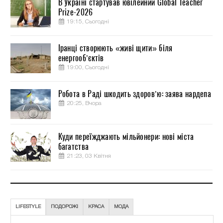
В Україні стартував ювілейний Global Teacher
Prize-2026
19:15, Сьогодні
Іранці створюють «живі щити» біля
енергооб’єктів
19:00, Сьогодні
Робота в Раді шкодить здоров’ю: заява нардепа
20:25, Вчора
Куди переїжджають мільйонери: нові міста
багатства
21:23, 03 Квітня
LIFESTYLE
ПОДОРОЖІ
КРАСА
МОДА