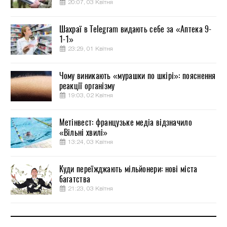
20:07, 03 Квітня
Шахраї в Telegram видають себе за «Аптека 9-
1-1»
23:29, 01 Квітня
Чому виникають «мурашки по шкірі»: пояснення
реакції організму
19:03, 02 Квітня
Метінвест: французьке медіа відзначило
«Вільні хвилі»
13:24, 03 Квітня
Куди переїжджають мільйонери: нові міста
багатства
21:23, 03 Квітня