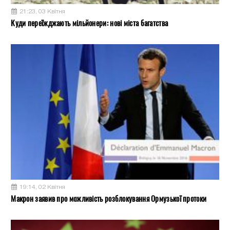
21:23, 03 Квітня
Куди переїжджають мільйонери: нові міста багатства
19:14, 02 Квітня
Макрон заявив про можливість розблокування Ормузької протоки