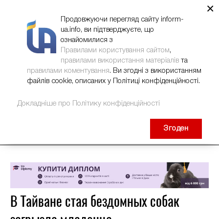
×
НОВИНИ
РЕКЛАМА
INFORM-UA
КОНТАКТИ
Продовжуючи перегляд сайту inform-
ua.info, ви підтверджуєте, що
ознайомилися з
Правилами користування сайтом
,
правилами використання матеріалів
та
правилами коментування
. Ви згодні з використанням
файлів cookie, описаних у Політиці конфіденційності.
Докладніше про Політику конфіденційності
Згоден
В Тайване стая бездомных собак