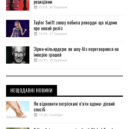
реакціями
16:55, 30 Березня
Taylor Swift знову побила рекорди: що відомо
про новий реліз
16:55, 27 Березня
Зірки-мільярдери: як шоу-біз перетворився на
імперію грошей
23:15, 25 Березня
НЕЩОДАВНІ НОВИНИ
Як відновити потріскані п’яти вдома: дієвий
спосіб
19:20, Сьогодні