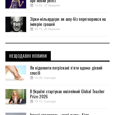
про новий реліз
16:55, 27 Березня
Зірки-мільярдери: як шоу-біз перетворився на
імперію грошей
23:15, 25 Березня
НЕЩОДАВНІ НОВИНИ
Як відновити потріскані п’яти вдома: дієвий
спосіб
19:20, Сьогодні
В Україні стартував ювілейний Global Teacher
Prize-2026
19:15, Сьогодні