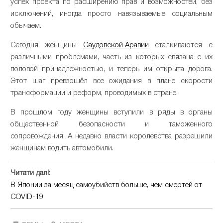
успех проекта по расширению прав и возможностей, без
исключений, иногда просто навязываемые социальным
обычаем.
Сегодня женщины
Саудовской Аравии
сталкиваются с
различными проблемами, часть из которых связана с их
половой принадлежностью, и теперь им открыта дорога.
Этот шаг превзошёл все ожидания в плане скорости
трансформации и реформ, проводимых в стране.
В прошлом году женщины вступили в ряды в органы
общественной безопасности и таможенного
сопровождения. А недавно власти королевства разрешили
женщинам водить автомобили.
Читати далі:
В Японии за месяц самоубийств больше, чем смертей от
COVID-19