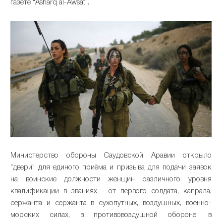
газете "Asharq al-Awsat".
Министерство обороны Саудовской Аравии открыло
"двери" для единого приёма и призыва для подачи заявок
на воинские должности женщин различного уровня
квалификации в званиях - от первого солдата, капрала,
сержанта и сержанта в сухопутных, воздушных, военно-
морских силах, в противовоздушной обороне, в