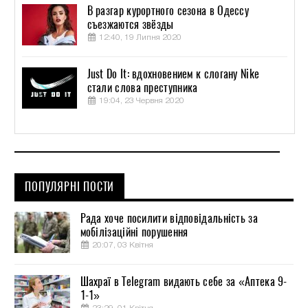
В разгар курортного сезона в Одессу
съезжаются звёзды
12:40, 19 Липня 2020
Just Do It: вдохновением к слогану Nike
стали слова преступника
19:04, 23 Червня 2020
ПОПУЛЯРНІ ПОСТИ
Рада хоче посилити відповідальність за
мобілізаційні порушення
20:07, 03 Квітня
Шахраї в Telegram видають себе за «Аптека 9-
1-1»