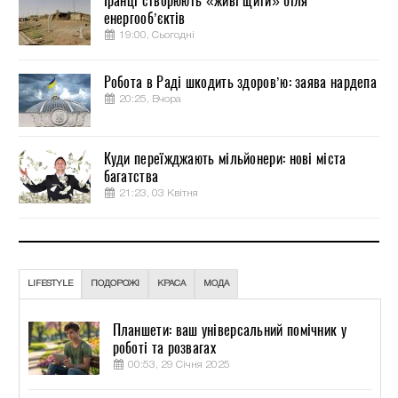
Іранці створюють «живі щити» біля
енергооб’єктів
19:00, Сьогодні
Робота в Раді шкодить здоров’ю: заява нардепа
20:25, Вчора
Куди переїжджають мільйонери: нові міста
багатства
21:23, 03 Квітня
LIFESTYLE
ПОДОРОЖІ
КРАСА
МОДА
Планшети: ваш універсальний помічник у
роботі та розвагах
00:53, 29 Січня 2025