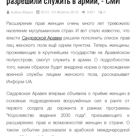
разрешили служить в армии, - СМИ
Алёна Жарук
20:01, 03 Жовтня 2019
3497
0
Расширение прав женщин очень много лет тревожило
население мусульманских стран. И вот стало известно, что
власти
Саудовской Аравии
решили пополнить список прав
лиц женского пола ещё одним пунктом. Теперь женщины,
проживающие в крупнейшем государстве на Аравийском
полуострове, смогут служить в армии. О подробностях
того, каким образом будет внедрена норма о прохождении
военной службы лицами женского пола, рассказывает
Информ-UA.
Саудовская Аравия впервые объявила о приёме женщин в
основные подразделения вооружённых сил в ранге от
первого солдата до сержанта в рамках программы
"Королевство видения 2030 года", призывающего к
расширению прав и возможностей женщин в стране. О
таком событии рассказали в арабской международной