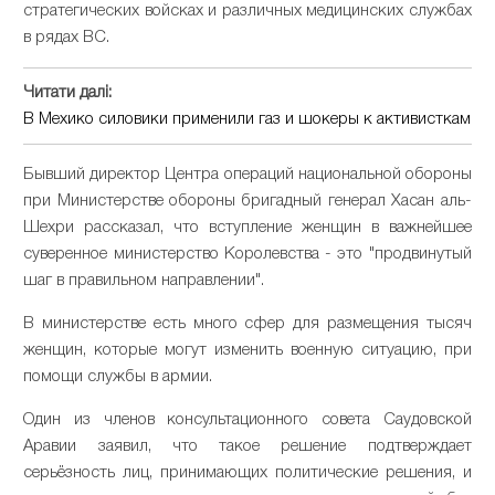
стратегических войсках и различных медицинских службах
в рядах ВС.
Читати далі:
В Мехико силовики применили газ и шокеры к активисткам
Бывший директор Центра операций национальной обороны
при Министерстве обороны бригадный генерал Хасан аль-
Шехри рассказал, что вступление женщин в важнейшее
суверенное министерство Королевства - это "продвинутый
шаг в правильном направлении".
В министерстве есть много сфер для размещения тысяч
женщин, которые могут изменить военную ситуацию, при
помощи службы в армии.
Один из членов консультационного совета Саудовской
Аравии заявил, что такое решение подтверждает
серьёзность лиц, принимающих политические решения, и