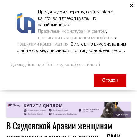
×
НОВИНИ
РЕКЛАМА
INFORM-UA
КОНТАКТИ
Продовжуючи перегляд сайту inform-
ua.info, ви підтверджуєте, що
ознайомилися з
Правилами користування сайтом
,
правилами використання матеріалів
та
правилами коментування
. Ви згодні з використанням
файлів cookie, описаних у Політиці конфіденційності.
Докладніше про Політику конфіденційності
Згоден
В Саудовской Аравии женщинам