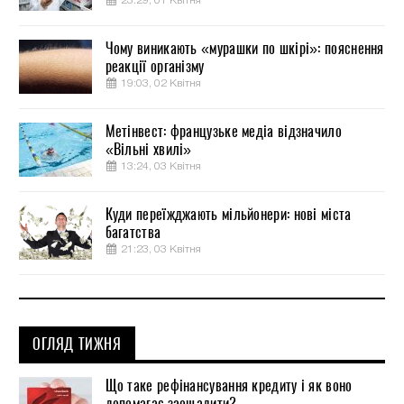
23:29, 01 Квітня
Чому виникають «мурашки по шкірі»: пояснення
реакції організму
19:03, 02 Квітня
Метінвест: французьке медіа відзначило
«Вільні хвилі»
13:24, 03 Квітня
Куди переїжджають мільйонери: нові міста
багатства
21:23, 03 Квітня
ОГЛЯД ТИЖНЯ
Що таке рефінансування кредиту і як воно
допомагає заощадити?