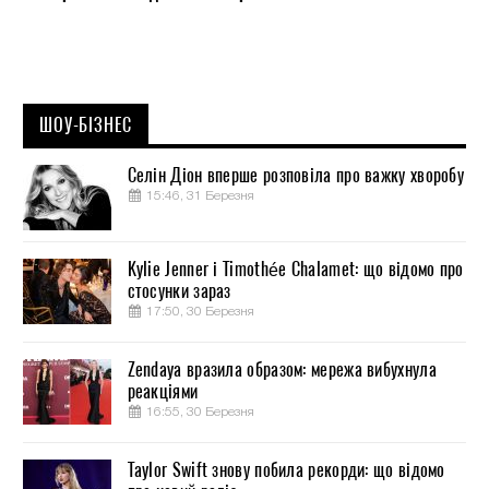
ШОУ-БІЗНЕС
Селін Діон вперше розповіла про важку хворобу
15:46, 31 Березня
Kylie Jenner і Timothée Chalamet: що відомо про
стосунки зараз
17:50, 30 Березня
Zendaya вразила образом: мережа вибухнула
реакціями
16:55, 30 Березня
Taylor Swift знову побила рекорди: що відомо