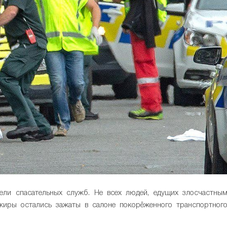
ели спасательных служб. Не всех людей, едущих злосчастны
ажиры остались зажаты в салоне покорёженного транспортног