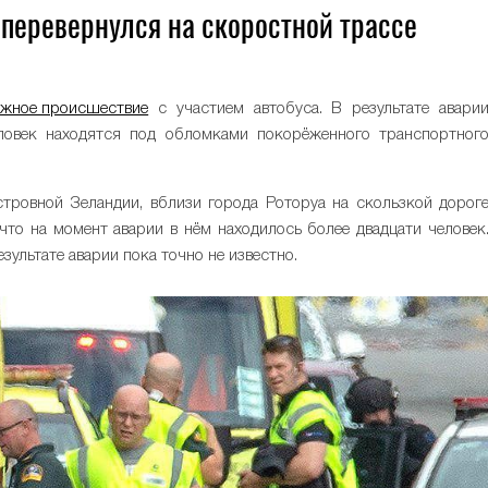
 перевернулся на скоростной трассе
0
ожное происшествие
с участием автобуса. В результате авари
ловек находятся под обломками покорёженного транспортног
островной Зеландии, вблизи города Роторуа на скользкой дорог
 что на момент аварии в нём находилось более двадцати человек
ультате аварии пока точно не известно.