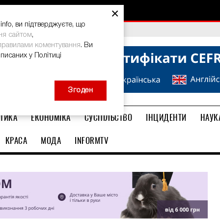
×
nfo, ви підтверджуєте, що
bal Teacher Prize-2026
ня сайтом
,
правилами коментування
. Ви
описаних у Політиці
Згоден
ТИКА
ЕКОНОМІКА
СУСПІЛЬСТВО
ІНЦИДЕНТИ
НАУК
КРАСА
МОДА
INFORMTV