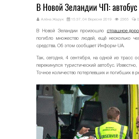
В Новой Зеландии ЧП: автобус
Алёна Жарук
15:37, 04 Вересня 2019
2365
В Новой Зеландии произошло
страшное дор
погибло множество людей, ещё несколько че
средства. Об этом сообщает Информ-UA.
Так, сегодня, 4 сентября, на одной из трасс 
перекинулся туристический автобус. Известно,
Точное количество потерпевших и погибших в рез