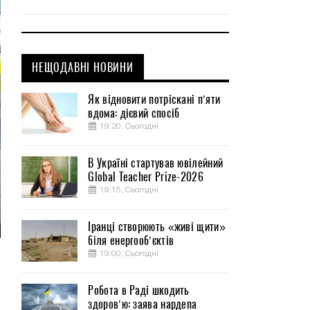
НЕЩОДАВНІ НОВИНИ
Як відновити потріскані п’яти
вдома: дієвий спосіб
19:20, Сьогодні
В Україні стартував ювілейний
Global Teacher Prize-2026
19:15, Сьогодні
Іранці створюють «живі щити»
біля енергооб’єктів
19:00, Сьогодні
м
о
Робота в Раді шкодить
здоров’ю: заява нардепа