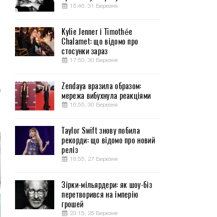
15:46, 31 Березня
Kylie Jenner і Timothée
Chalamet: що відомо про
и
стосунки зараз
о
17:50, 30 Березня
Zendaya вразила образом:
е
мережа вибухнула реакціями
.
16:55, 30 Березня
Taylor Swift знову побила
рекорди: що відомо про новий
реліз
16:55, 27 Березня
Зірки-мільярдери: як шоу-біз
перетворився на імперію
грошей
23:15, 25 Березня