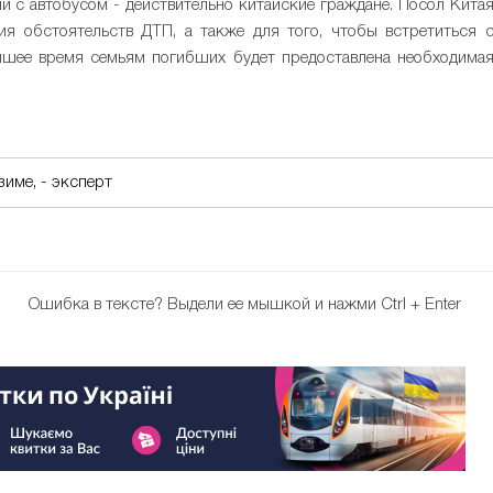
и с автобусом - действительно китайские граждане. Посол Кита
ия обстоятельств ДТП, а также для того, чтобы встретиться 
йшее время семьям погибших будет предоставлена необходима
зиме, - эксперт
Ошибка в тексте?
Выдели ее мышкой и нажми Ctrl + Enter