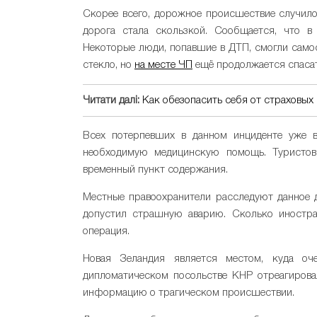
Скорее всего, дорожное происшествие случилос
дорога стала скользкой. Сообщается, что в
Некоторые люди, попавшие в ДТП, смогли самос
стекло, но
на месте ЧП
ещё продолжается спасат
Читати далі:
Как обезопасить себя от страховых
Всех потерпевших в данном инциденте уже в
необходимую медицинскую помощь. Туристов,
временный пункт содержания.
Местные правоохранители расследуют данное д
допустил страшную аварию. Сколько иностран
операция.
Новая Зеландия является местом, куда оч
дипломатическом посольстве КНР отреагировал
информацию о трагическом происшествии.