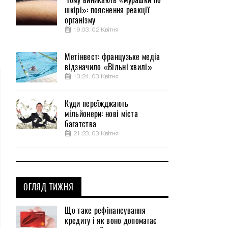
шкірі»: пояснення реакції
організму
19:03, 02 Квітня
Метінвест: французьке медіа
відзначило «Вільні хвилі»
13:24, 03 Квітня
Куди переїжджають
мільйонери: нові міста
багатства
21:23, 03 Квітня
ОГЛЯД ТИЖНЯ
Що таке рефінансування
кредиту і як воно допомагає