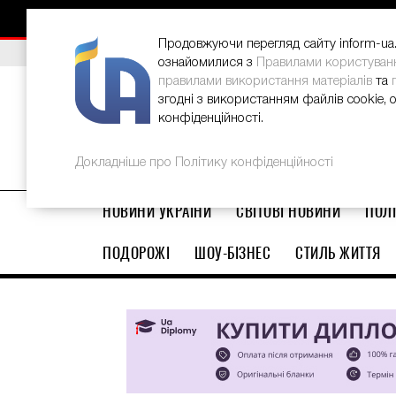
НОВИНИ
РЕКЛАМА
INFORM-UA
КОНТАКТИ
Продовжуючи перегляд сайту inform-ua.i
ВИБІР РЕДАКЦІЇ
В Україні стартував ювілейний Glo
ознайомилися з
Правилами користуван
правилами використання матеріалів
та
згодні з використанням файлів cookie, 
конфіденційності.
Докладніше про Політику конфіденційності
НОВИНИ УКРАЇНИ
СВІТОВІ НОВИНИ
ПОЛІ
ПОДОРОЖІ
ШОУ-БІЗНЕС
СТИЛЬ ЖИТТЯ