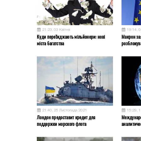
21:23, 03 Квітня
19:14, 0
Куди переїжджають мільйонери: нові
Макрон за
міста багатства
розблокув
21:40, 25 Листопада 2021
15:29, 
Лондон предоставит кредит для
Междунар
поддержки морского флота
аналитиче