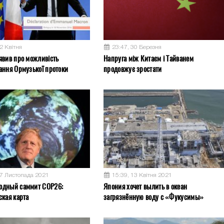
2 Квітня
23:47, 30 Березня
явив про можливість
Напруга між Китаєм і Тайванем
ання Ормузької протоки
продовжує зростати
17 Листопада 2021
15:39, 13 Квітня 2021
одный саммит COP26:
Япония хочет вылить в океан
ская карта
загрязнённую воду с «Фукусимы»