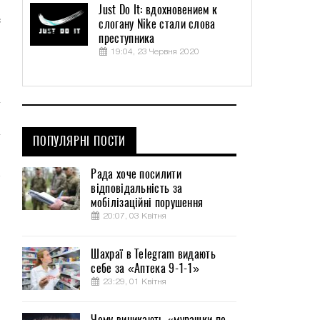
я
Just Do It: вдохновением к
с
слогану Nike стали слова
преступника
я
19:04, 23 Червня 2020
ПОПУЛЯРНІ ПОСТИ
Рада хоче посилити
відповідальність за
мобілізаційні порушення
20:07, 03 Квітня
Шахраї в Telegram видають
себе за «Аптека 9-1-1»
23:29, 01 Квітня
Чому виникають «мурашки по