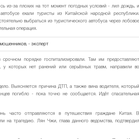
ь из-за плохих на тот момент погодных условий - лил дождь, 
 автобусе ехали туристы из Китайской народной республики
тоятельно выбраться из туристического автобуса через лобово
ельная операция.
 мошенников, - эксперт
 срочном порядке госпитализировали. Там им предоставляю
 у которых нет ранений или серьёзных травм, направили в
ело. Выясняется причина ДТП, а также вина водителя, которы
цев погибло - пока точно не сообщается. Идёт спасательна
ень часто отправляются в путешествия граждане Китая. 
и на трагедию. Лян Чжи, глава данного ведомства, подтверди