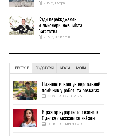
20:25, Вчора
и
.
Куди переїжджають
е
мільйонери: нові міста
багатства
21:23, 03 Квітня
т
о
LIFESTYLE
ПОДОРОЖІ
КРАСА
МОДА
Планшети: ваш універсальний
й
помічник у роботі та розвагах
я
00:53, 29 Січня 2025
В
В разгар курортного сезона в
Одессу съезжаются звёзды
л
12:40, 19 Липня 2020