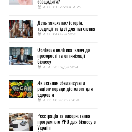
заощадити?
20:33, 31 Березня 2025
День закоханих: історія,
традиції та ідеї для натхнення
23:30, 04 Січня 2025
Облікова політика: ключ до
прозорості та оптимізації
бізнесу
20:28, 25 Грудня 2024
Як веганам збалансувати
раціон: поради дієтолога для
здоров’я
20:55, 30 Жовтня 2024
Реєстрація та використання
програмного РРО для бізнесу в
Україні