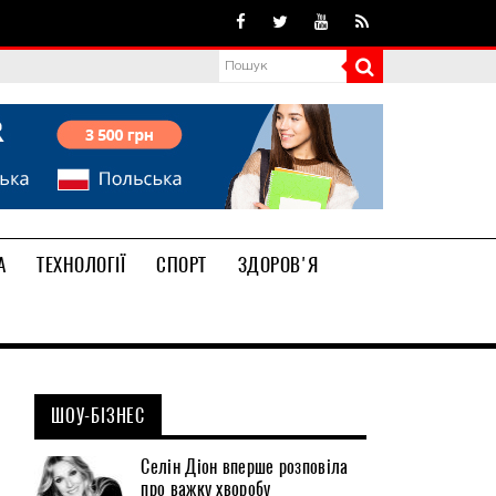
А
ТЕХНОЛОГІЇ
СПОРТ
ЗДОРОВ'Я
ШОУ-БІЗНЕС
Селін Діон вперше розповіла
про важку хворобу